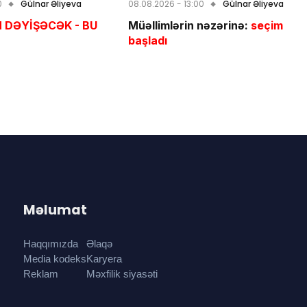
0
Gülnar Əliyeva
08.08.2026 - 13:00
Gülnar Əliyeva
 DƏYİŞƏCƏK - BU
Müəllimlərin nəzərinə:
seçim
başladı
Məlumat
Haqqımızda
Əlaqə
Media kodeks
Karyera
Reklam
Məxfilik siyasəti