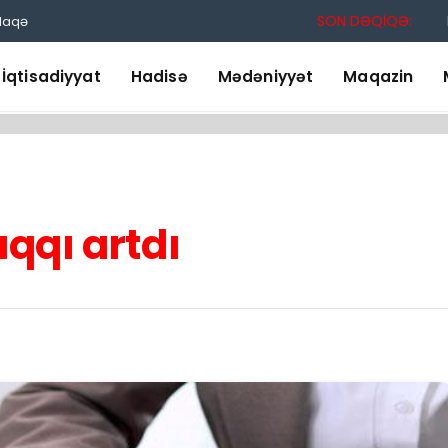
SON DƏQİQƏ:
laqə
İqtisadiyyat
Hadisə
Mədəniyyət
Maqazin
qqı artdı