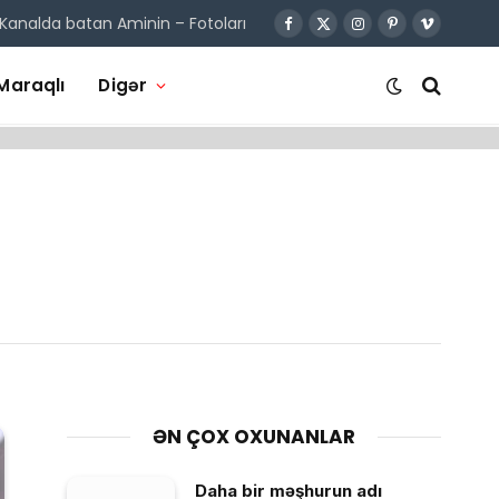
Kanalda batan Aminin – Fotoları
Facebook
X
Instagram
Pinterest
Vimeo
(Twitter)
Maraqlı
Digər
ƏN ÇOX OXUNANLAR
Daha bir məşhurun adı