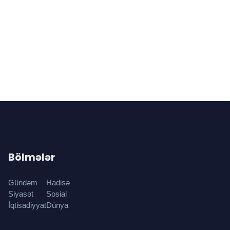
Bölmələr
Gündəm
Hadisə
Siyasət
Sosial
İqtisadiyyat
Dünya