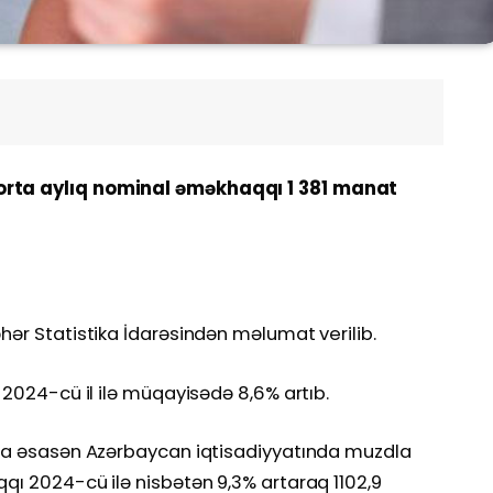
 orta aylıq nominal əməkhaqqı 1 381 manat
əhər Statistika İdarəsindən məlumat verilib.
ı 2024-cü il ilə müqayisədə 8,6% artıb.
rına əsasən Azərbaycan iqtisadiyyatında muzdla
qqı 2024-cü ilə nisbətən 9,3% artaraq 1102,9