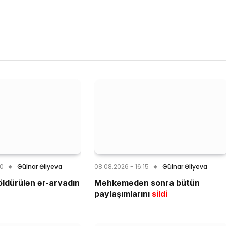
40
Gülnar Əliyeva
08.08.2026 - 16:15
Gülnar Əliyeva
öldürülən ər-arvadın
Məhkəmədən sonra bütün
paylaşımlarını
sildi