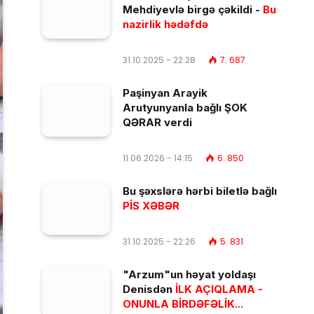
Mehdiyevlə birgə çəkildi -
Bu
nazirlik hədəfdə
31.10.2025 - 22:28
7. 687
Paşinyan Arayik
Arutyunyanla bağlı ŞOK
QƏRAR verdi
11.06.2026 - 14:15
6. 850
Bu şəxslərə hərbi biletlə bağlı
PİS XƏBƏR
31.10.2025 - 22:26
5. 831
"Arzum"un həyat yoldaşı
Denisdən
İLK AÇIQLAMA -
ONUNLA BİRDƏFƏLİK...