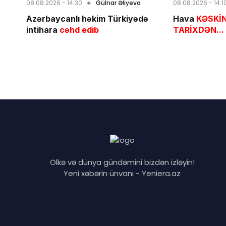
08.08.2026 - 14:30
Gülnar Əliyeva
08.08.2026 - 14:1
Azərbaycanlı həkim Türkiyədə
Hava
KƏSKİN
intihara
cəhd edib
TARİXDƏN...
Ölkə və dünya gündəmini bizdən izləyin!
Yeni xəbərin ünvanı - Yeniera.az