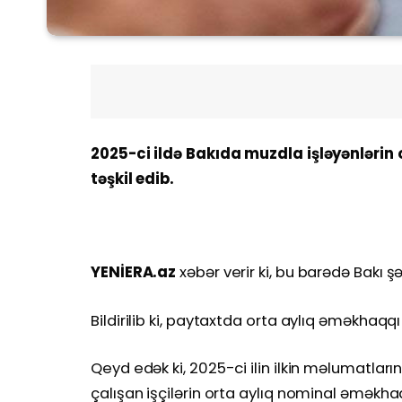
2025-ci ildə Bakıda muzdla işləyənlərin
təşkil edib.
YENİERA.az
xəbər verir ki, bu barədə Bakı ş
Bildirilib ki, paytaxtda orta aylıq əməkhaqq
Qeyd edək ki, 2025-ci ilin ilkin məlumatla
çalışan işçilərin orta aylıq nominal əməkha