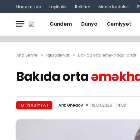
Haqqımızda
Layihələr
Reklam
Media Kodeksi
Ə
Gündəm
Dünya
Cəmiyyət
Ana Səhifə
İqtisadiyyat
Bakıda orta əməkhaqqı artdı
»
»
Bakıda orta
əməkha
Ariz Əhədov
10.03.2026 - 14:00
İQTISADIYYAT