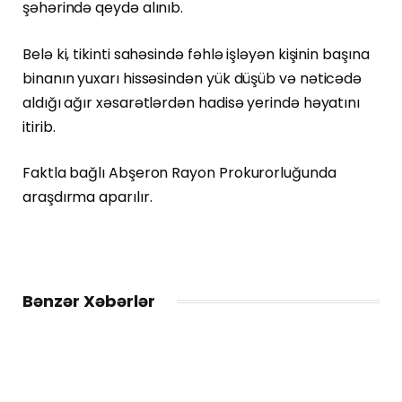
şəhərində qeydə alınıb.
Belə ki, tikinti sahəsində fəhlə işləyən kişinin başına
binanın yuxarı hissəsindən yük düşüb və nəticədə
aldığı ağır xəsarətlərdən hadisə yerində həyatını
itirib.
Faktla bağlı Abşeron Rayon Prokurorluğunda
araşdırma aparılır.
Bənzər Xəbərlər