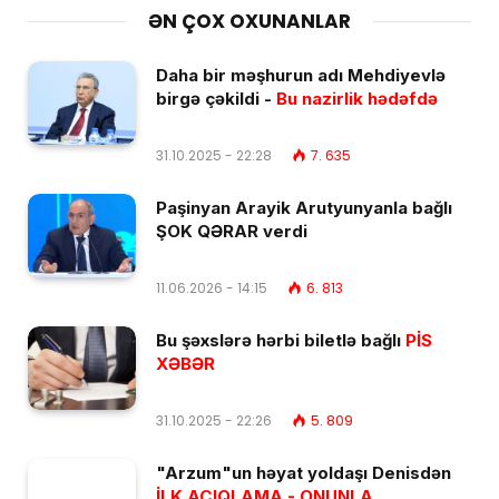
ƏN ÇOX OXUNANLAR
Daha bir məşhurun adı Mehdiyevlə
birgə çəkildi -
Bu nazirlik hədəfdə
31.10.2025 - 22:28
7. 635
Paşinyan Arayik Arutyunyanla bağlı
ŞOK QƏRAR verdi
11.06.2026 - 14:15
6. 813
Bu şəxslərə hərbi biletlə bağlı
PİS
XƏBƏR
31.10.2025 - 22:26
5. 809
"Arzum"un həyat yoldaşı Denisdən
İLK AÇIQLAMA - ONUNLA