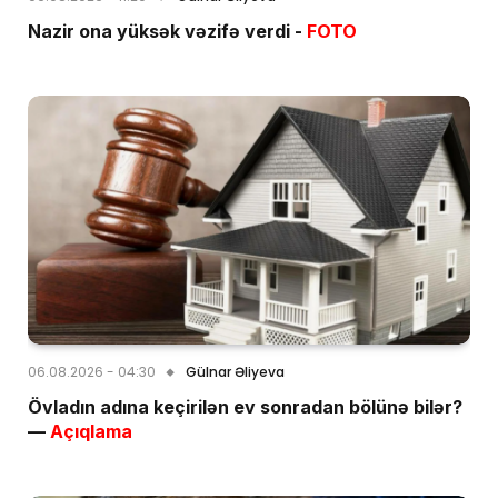
Nazir ona yüksək vəzifə verdi -
FOTO
06.08.2026 - 04:30
Gülnar Əliyeva
Övladın adına keçirilən ev sonradan bölünə bilər?
—
Açıqlama