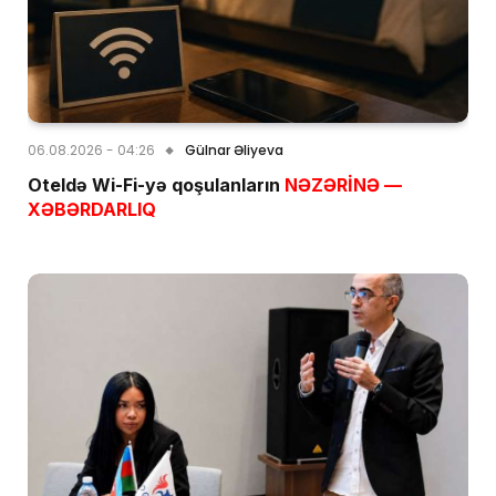
06.08.2026 - 04:26
Gülnar Əliyeva
Oteldə Wi-Fi-yə qoşulanların
NƏZƏRİNƏ —
XƏBƏRDARLIQ