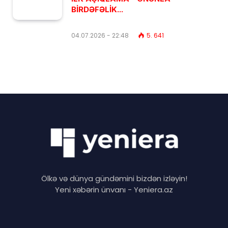
BİRDƏFƏLİK...
04.07.2026 - 22:48
5. 641
Ölkə və dünya gündəmini bizdən izləyin!
Yeni xəbərin ünvanı - Yeniera.az