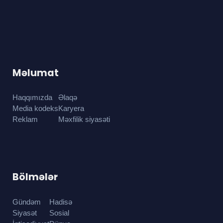
Məlumat
Haqqımızda
Əlaqə
Media kodeks
Karyera
Reklam
Məxfilik siyasəti
Bölmələr
Gündəm
Hadisə
Siyasət
Sosial