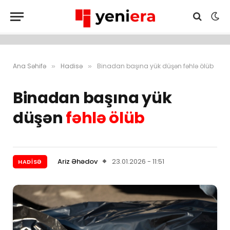
Ana Səhifə
Hadisə
Binadan başına yük düşən fəhlə ölüb
»
»
Binadan başına yük
düşən
fəhlə ölüb
Ariz Əhədov
23.01.2026 - 11:51
HADISƏ