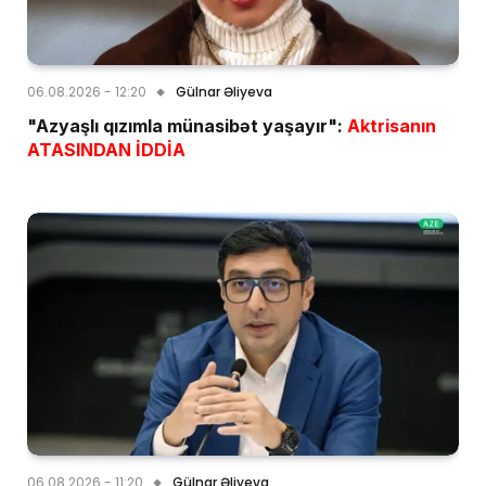
06.08.2026 - 12:20
Gülnar Əliyeva
"Azyaşlı qızımla münasibət yaşayır":
Aktrisanın
ATASINDAN İDDİA
06.08.2026 - 11:20
Gülnar Əliyeva