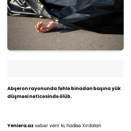
Abşeron rayonunda fəhlə binadan başına yük
düşməsi nəticəsində ölüb.
Yeniera.az
xəbər verir ki, hadisə Xırdalan