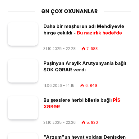
ƏN ÇOX OXUNANLAR
Daha bir məşhurun adı Mehdiyevlə
birgə çəkildi -
Bu nazirlik hədəfdə
31.10.2025 - 22:28
7. 683
Paşinyan Arayik Arutyunyanla bağlı
ŞOK QƏRAR verdi
11.06.2026 - 14:15
6. 849
Bu şəxslərə hərbi biletlə bağlı
PİS
XƏBƏR
31.10.2025 - 22:26
5. 830
"Arzum"un həyat yoldaşı Denisdən