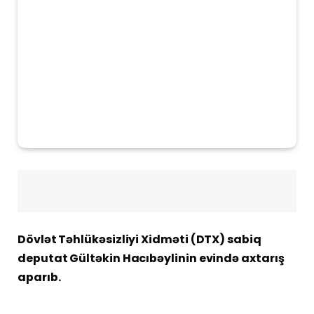
Dövlət Təhlükəsizliyi Xidməti (DTX) sabiq
deputat Gültəkin Hacıbəylinin evində axtarış
aparıb.