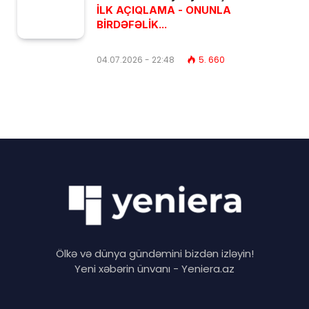
İLK AÇIQLAMA - ONUNLA
BİRDƏFƏLİK...
04.07.2026 - 22:48
5. 660
Ölkə və dünya gündəmini bizdən izləyin!
Yeni xəbərin ünvanı - Yeniera.az