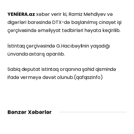
YENİERA.az
xəbər verir ki, Ramiz Mehdiyev və
digərləri barəsində DTX-də başlanılmış cinayət işi
çərçivəsində əməliyyat tədbirləri həyata keçirilib.
İstintaq çərçivəsində G.Hacıbəylinin yaşadığı
ünvanda axtarış aparılıb.
Sabiq deputat istintaq orqanına şahid qismində
ifadə verməyə dəvət olunub.(qafqazinfo)
Bənzər Xəbərlər