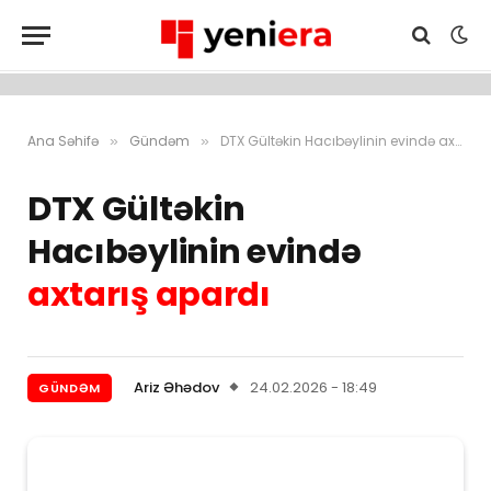
Ana Səhifə
Gündəm
DTX Gültəkin Hacıbəylinin evində axtarış apardı
»
»
DTX Gültəkin
Hacıbəylinin evində
axtarış apardı
Ariz Əhədov
24.02.2026 - 18:49
GÜNDƏM