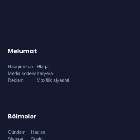
Məlumat
Haqqımızda
Əlaqə
Media kodeks
Karyera
Reklam
Məxfilik siyasəti
Bölmələr
Gündəm
Hadisə
Siyasət
Sosial