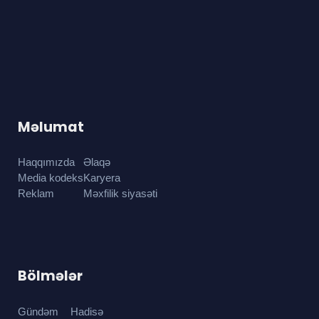
Məlumat
Haqqımızda
Əlaqə
Media kodeks
Karyera
Reklam
Məxfilik siyasəti
Bölmələr
Gündəm
Hadisə