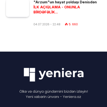
"Arzum"un həyat yoldaşı Denisdən
İLK AÇIQLAMA - ONUNLA
BİRDƏFƏLİK...
04.07.2026 - 22:48
5. 660
Ölkə və dünya gündəmini bizdən izləyin!
Yeni xəbərin ünvanı - Yeniera.az