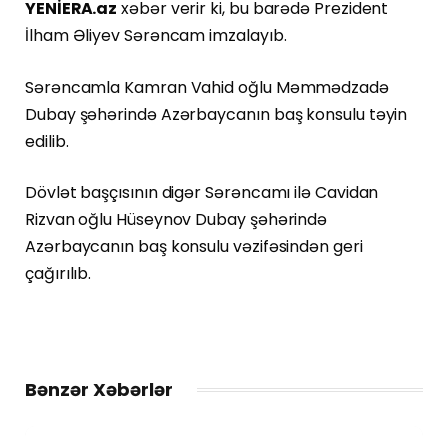
YENİERA.az
xəbər verir ki, bu barədə Prezident
İlham Əliyev Sərəncam imzalayıb.
Sərəncamla Kamran Vahid oğlu Məmmədzadə
Dubay şəhərində Azərbaycanın baş konsulu təyin
edilib.
Dövlət başçısının digər Sərəncamı ilə Cavidan
Rizvan oğlu Hüseynov Dubay şəhərində
Azərbaycanın baş konsulu vəzifəsindən geri
çağırılıb.
Bənzər Xəbərlər