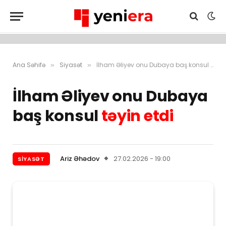
Ana Səhifə
Siyasət
İlham Əliyev onu Dubaya baş konsul təyin etdi
»
»
İlham Əliyev onu Dubaya
baş konsul
təyin etdi
Ariz Əhədov
27.02.2026 - 19:00
SIYASƏT