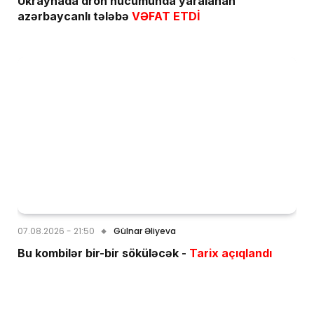
Ukraynada dron hücumunda yaralanan
azərbaycanlı tələbə
VƏFAT ETDİ
07.08.2026 - 21:50
Gülnar Əliyeva
Bu kombilər bir-bir söküləcək -
Tarix açıqlandı