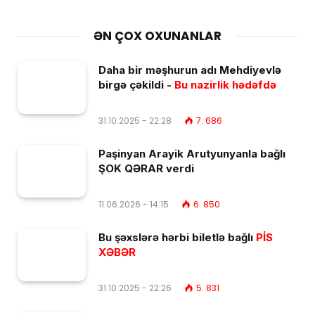
ƏN ÇOX OXUNANLAR
Daha bir məşhurun adı Mehdiyevlə
birgə çəkildi -
Bu nazirlik hədəfdə
31.10.2025 - 22:28
7. 686
Paşinyan Arayik Arutyunyanla bağlı
ŞOK QƏRAR verdi
11.06.2026 - 14:15
6. 850
Bu şəxslərə hərbi biletlə bağlı
PİS
XƏBƏR
31.10.2025 - 22:26
5. 831