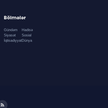
Bölmələr
Gündəm
Hadisə
Siyasət
Sosial
İqtisadiyyat
Dünya
ds
RSS