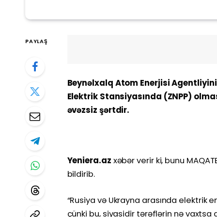
PAYLAŞ
Beynəlxalq Atom Enerjisi Agentliyi
Elektrik Stansiyasında (ZNPP) olmas
əvəzsiz şərtdir.
Yeniera.az
xəbər verir ki, bunu MAQAT
bildirib.
“Rusiya və Ukrayna arasında elektrik e
çünki bu, siyasidir tərəflərin nə vaxtsa 