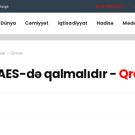
SON DƏQİQƏ:
laqə
Dünya
Cəmiyyət
İqtisadiyyat
Hadisə
Mədə
ır – Qrossi
ES-də qalmalıdır -
Qr