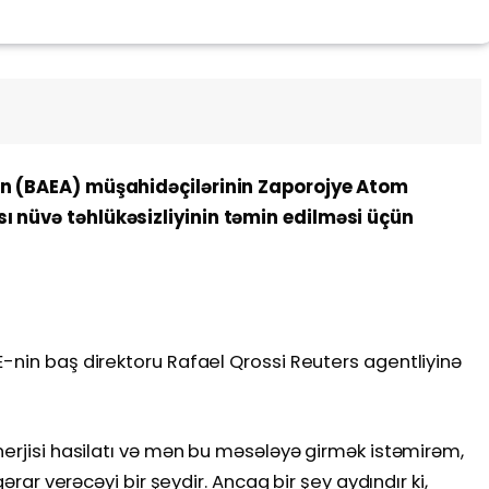
nin (BAEA) müşahidəçilərinin Zaporojye Atom
ı nüvə təhlükəsizliyinin təmin edilməsi üçün
E-nin baş direktoru Rafael Qrossi Reuters agentliyinə
nerjisi hasilatı və mən bu məsələyə girmək istəmirəm,
qərar verəcəyi bir şeydir. Ancaq bir şey aydındır ki,