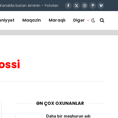
Kanalda batan Aminin – Fotoları
Facebook
X
Instagram
Pinterest
Vimeo
(Twitter)
niyyət
Maqazin
Maraqlı
Digər
ossi
ƏN ÇOX OXUNANLAR
Daha bir məşhurun adı