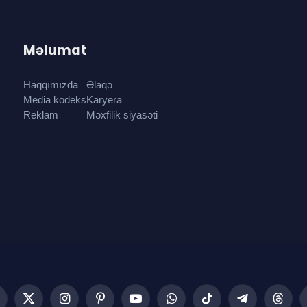
Məlumat
Haqqımızda
Əlaqə
Media kodeks
Karyera
Reklam
Məxfilik siyasəti
acebook
X
Instagram
Pinterest
YouTube
WhatsApp
TikTok
Telegram
Threa