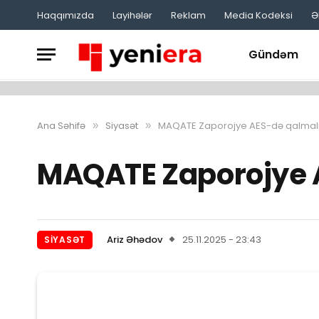
Haqqımızda
Layihələr
Reklam
Media Kodeksi
Ə
Gündəm
Ana Səhifə
Siyasət
MAQATE Zaporojye AES-də qalmalıd
»
»
MAQATE Zaporojye A
Ariz Əhədov
25.11.2025 - 23:43
SIYASƏT