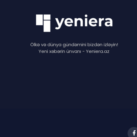
Ölkə və dünya gündəmini bizdən izləyin!
Yeni xəbərin ünvanı - Yeniera.az
F