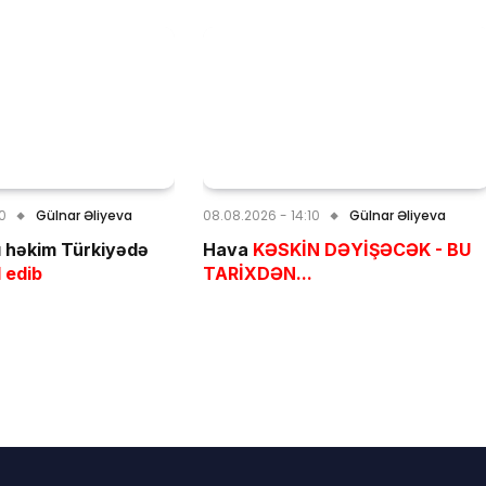
30
Gülnar Əliyeva
08.08.2026 - 14:10
Gülnar Əliyeva
 həkim Türkiyədə
Hava
KƏSKİN DƏYİŞƏCƏK - BU
 edib
TARİXDƏN...