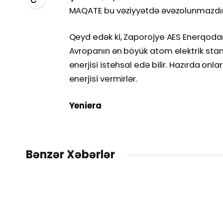
MAQATE bu vəziyyətdə əvəzolunmazdır”
Qeyd edək ki, Zaporojye AES Enerqodard
Avropanın ən böyük atom elektrik stansiy
enerjisi istehsal edə bilir. Hazırda onl
enerjisi vermirlər.
Yeniera
Bənzər Xəbərlər