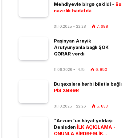
Mehdiyevlə birgə çəkildi -
Bu
nazirlik hədəfdə
31.10.2025 - 22:28
7. 688
Paşinyan Arayik
Arutyunyanla bağlı ŞOK
QƏRAR verdi
11.06.2026 - 14:15
6. 850
Bu şəxslərə hərbi biletlə bağlı
PİS XƏBƏR
31.10.2025 - 22:26
5. 833
"Arzum"un həyat yoldaşı
Denisdən
İLK AÇIQLAMA -
ONUNLA BİRDƏFƏLİK...