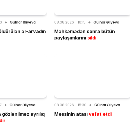
40
Gülnar Əliyeva
08.08.2026 - 16:15
Gülnar Əliyeva
öldürülən ər-arvadın
Məhkəmədən sonra bütün
paylaşımlarını
sildi
07
Gülnar Əliyeva
08.08.2026 - 15:30
Gülnar Əliyeva
gözlənilməz ayrılıq
Messinin atası
vəfat etdi
dir