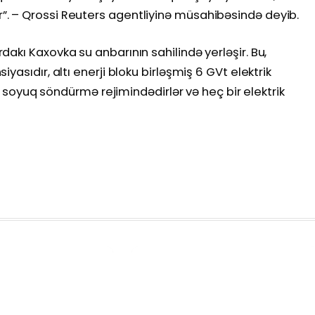
. – Qrossi Reuters agentliyinə müsahibəsində deyib.
akı Kaxovka su anbarının sahilində yerləşir. Bu,
asıdır, altı enerji bloku birləşmiş 6 GVt elektrik
ar soyuq söndürmə rejimindədirlər və heç bir elektrik