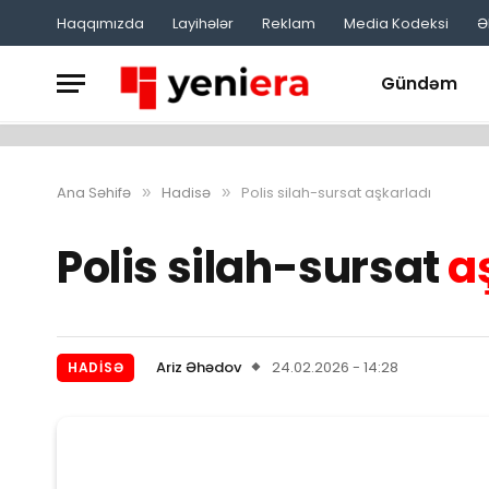
Haqqımızda
Layihələr
Reklam
Media Kodeksi
Ə
Gündəm
Ana Səhifə
Hadisə
Polis silah-sursat aşkarladı
»
»
Polis silah-sursat
a
Ariz Əhədov
24.02.2026 - 14:28
HADISƏ