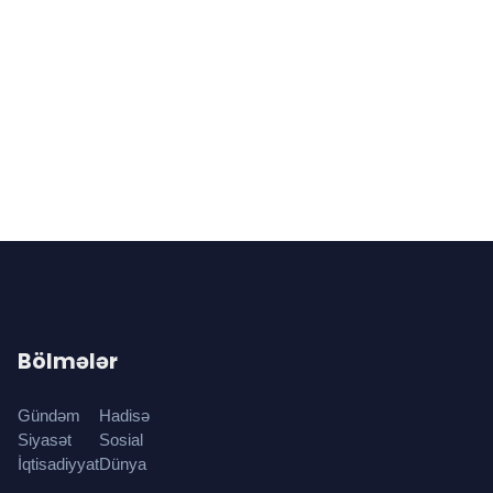
Bölmələr
Gündəm
Hadisə
Siyasət
Sosial
İqtisadiyyat
Dünya