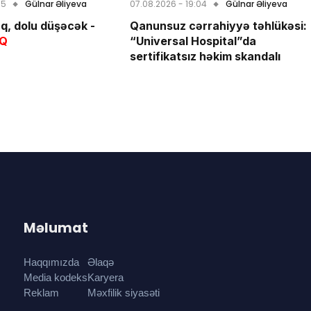
05
Gülnar Əliyeva
07.08.2026 - 19:04
Gülnar Əliyeva
q, dolu düşəcək -
Qanunsuz cərrahiyyə təhlükəsi:
IQ
“Universal Hospital”da
sertifikatsız həkim skandalı
Məlumat
Haqqımızda
Əlaqə
Media kodeks
Karyera
Reklam
Məxfilik siyasəti