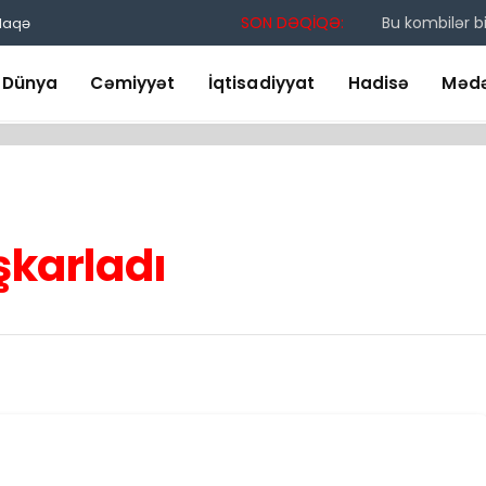
SON DƏQİQƏ:
Bu kombilər bi
laqə
Dünya
Cəmiyyət
İqtisadiyyat
Hadisə
Mədə
şkarladı