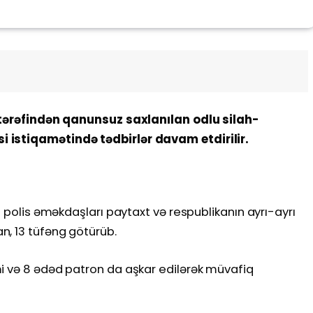
ı tərəfindən qanunsuz saxlanılan odlu silah-
 istiqamətində tədbirlər davam etdirilir.
-ü polis əməkdaşları paytaxt və respublikanın ayrı-ayrı
, 13 tüfəng götürüb.
i və 8 ədəd patron da aşkar edilərək müvafiq