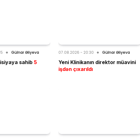
45
Gülnar Əliyeva
07.08.2026 - 20:30
Gülnar Əliyeva
uisiyaya sahib
5
Yeni Klinikanın direktor müavini
işdən çıxarıldı