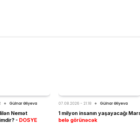
2
Gülnar Əliyeva
07.08.2026 - 21:18
Gülnar Əliyeva
dilən Nemət
1 milyon insanın yaşayacağı Mar
imdir? -
DOSYE
belə görünəcək