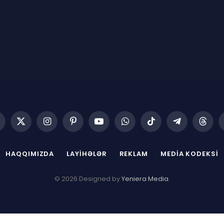
acebook
X
Instagram
Pinterest
YouTube
WhatsApp
TikTok
Telegram
Threa
(Twitter)
HAQQIMIZDA
LAYIHƏLƏR
REKLAM
MEDIA KODEKSI
© 2026 Designed by
Yeniera Media
.