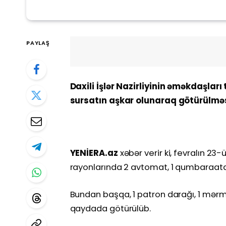
PAYLAŞ
Daxili İşlər Nazirliyinin əməkdaşlar
sursatın aşkar olunaraq götürülməsi
YENİERA.az
xəbər verir ki, fevralın 23
rayonlarında 2 avtomat, 1 qumbaraatan
Bundan başqa, 1 patron darağı, 1 mərm
qaydada götürülüb.