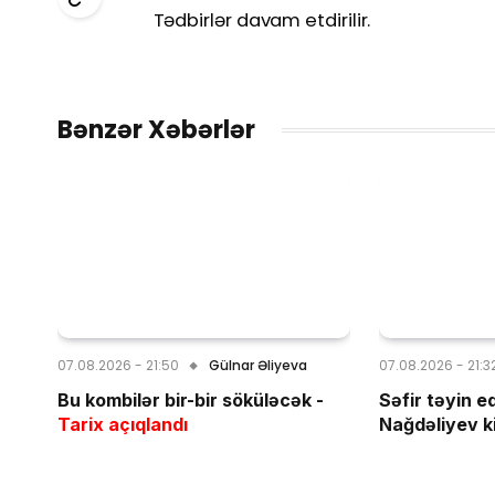
Tədbirlər davam etdirilir.
Bənzər Xəbərlər
07.08.2026 - 21:50
Gülnar Əliyeva
07.08.2026 - 21:3
Bu kombilər bir-bir söküləcək -
Səfir təyin e
Tarix açıqlandı
Nağdəliyev k