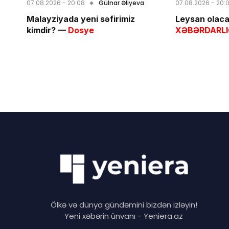
07.08.2026 - 20:08
Gülnar Əliyeva
07.08.2026 - 20:
Malayziyada yeni səfirimiz
Leysan olaca
kimdir? —
Dosye
XƏBƏRDARL
Ölkə və dünya gündəmini bizdən izləyin!
Yeni xəbərin ünvanı - Yeniera.az