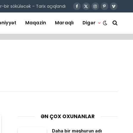
r-bir söküləcək – Tarix açıqlandı
Facebook
X
Instagram
Pinterest
Vimeo
(Twitter)
niyyət
Maqazin
Maraqlı
Digər
ƏN ÇOX OXUNANLAR
Daha bir məşhurun adı