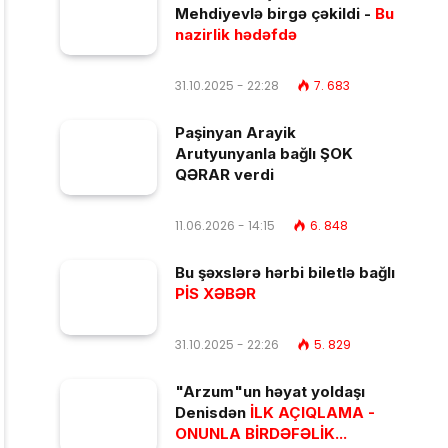
Mehdiyevlə birgə çəkildi -
Bu
nazirlik hədəfdə
31.10.2025 - 22:28
7. 683
Paşinyan Arayik
Arutyunyanla bağlı ŞOK
QƏRAR verdi
11.06.2026 - 14:15
6. 848
Bu şəxslərə hərbi biletlə bağlı
PİS XƏBƏR
31.10.2025 - 22:26
5. 829
"Arzum"un həyat yoldaşı
Denisdən
İLK AÇIQLAMA -
ONUNLA BİRDƏFƏLİK...