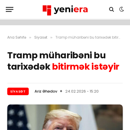
Ana Səhifə
Siyasət
Tramp müharibəni bu tarixədək bitirmək istəyir
»
»
Tramp müharibəni bu
tarixədək
bitirmək istəyir
Ariz Əhədov
24.02.2026 - 15:20
SIYASƏT