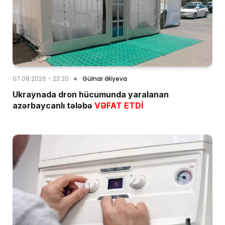
07.08.2026 - 23:20
Gülnar Əliyeva
Ukraynada dron hücumunda yaralanan
azərbaycanlı tələbə
VƏFAT ETDİ