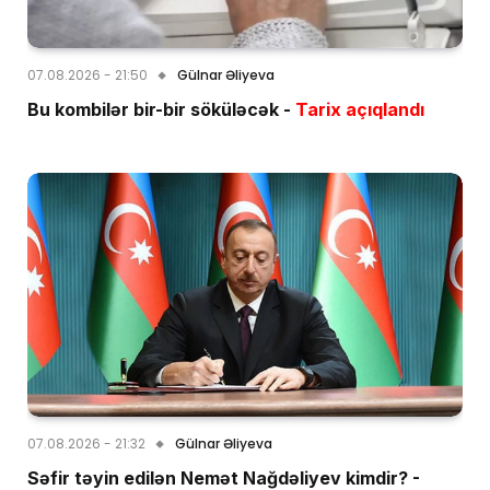
07.08.2026 - 21:50
Gülnar Əliyeva
Bu kombilər bir-bir söküləcək -
Tarix açıqlandı
07.08.2026 - 21:32
Gülnar Əliyeva
Səfir təyin edilən Nemət Nağdəliyev kimdir? -