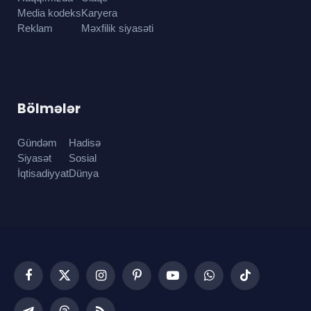
Media kodeks
Karyera
Reklam
Məxfilik siyasəti
Bölmələr
Gündəm
Hadisə
Siyasət
Sosial
İqtisadiyyat
Dünya
Facebook
X
Instagram
Pinterest
YouTube
WhatsApp
TikTok
(Twitter)