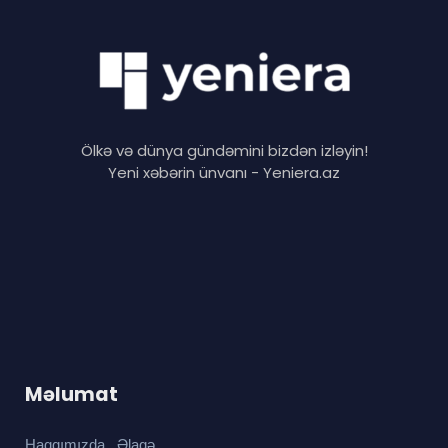
Ölkə və dünya gündəmini bizdən izləyin!
Yeni xəbərin ünvanı - Yeniera.az
Məlumat
Haqqımızda
Əlaqə