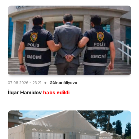
07.08.2026 - 23:21
Gülnar Əliyeva
İlqar Həmidov
həbs edildi