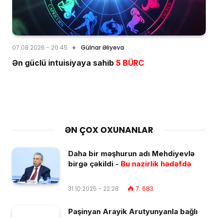
07.08.2026 - 20:45
Gülnar Əliyeva
Ən güclü intuisiyaya sahib
5 BÜRC
ƏN ÇOX OXUNANLAR
Daha bir məşhurun adı Mehdiyevlə
birgə çəkildi -
Bu nazirlik hədəfdə
31.10.2025 - 22:28
7. 683
Paşinyan Arayik Arutyunyanla bağlı