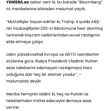
YENİERA.az
xəbər verir ki, bu barədə “Bloomberg”
öz mənbələrinə istinadən məlumat yayıb.
“Müttəfiqlər bəyan edirlər ki, Tramp 4 iyulda ABŞ-
nin müstəqilliyinin 250-ci ildönümünə həsr olunmuş
təntənəli bayram tədbirlərindən əvvəl razılaşma
əldə etməyə çalışır.
Lakin yüksəkvəzifəli Avropa və NATO rəsmilərinin
sözlərinə görə, Rusiya Prezidenti Vladimir Putinin
əsas tələblərini ödəməyən razılaşmaya hazır
olduğuna dair heç bir əlamət yoxdur”, –
məlumatda deyilir.
Mənbə həmçinin bildirir ki, heç nə Putinin öz
tələblərindən imtina edəcəyini deməyə əsas
vermir: