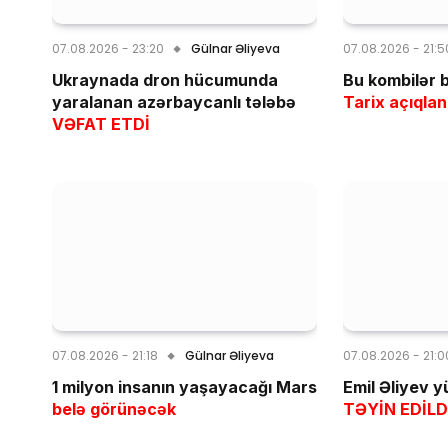
07.08.2026 - 23:20
Gülnar Əliyeva
07.08.2026 - 21:5
Ukraynada dron hücumunda
Bu kombilər b
yaralanan azərbaycanlı tələbə
Tarix açıqlan
VƏFAT ETDİ
07.08.2026 - 21:18
Gülnar Əliyeva
07.08.2026 - 21:0
1 milyon insanın yaşayacağı Mars
Emil Əliyev 
belə görünəcək
TƏYİN EDİLD