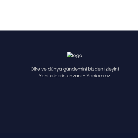
Ölkə və dünya gündəmini bizdən izləyin!
Yeni xəbərin ünvanı - Yeniera.az