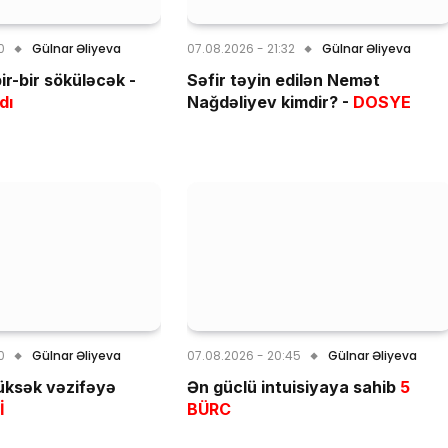
0
Gülnar Əliyeva
07.08.2026 - 21:32
Gülnar Əliyeva
ir-bir söküləcək -
Səfir təyin edilən Nemət
dı
Nağdəliyev kimdir? -
DOSYE
0
Gülnar Əliyeva
07.08.2026 - 20:45
Gülnar Əliyeva
yüksək vəzifəyə
Ən güclü intuisiyaya sahib
5
İ
BÜRC