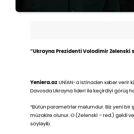
“Ukrayna Prezidenti Volodimir Zelenski 
Yeniera.az
UNİAN-a istinadən xəbər verir k
Davosda Ukrayna lideri ilə keçirdiyi görüş h
“Bütün parametrlər məlumdur. Biz yeni bir 
müzakirə olunur. O (Zelenski – red.) gəldi və 
söyləyib.