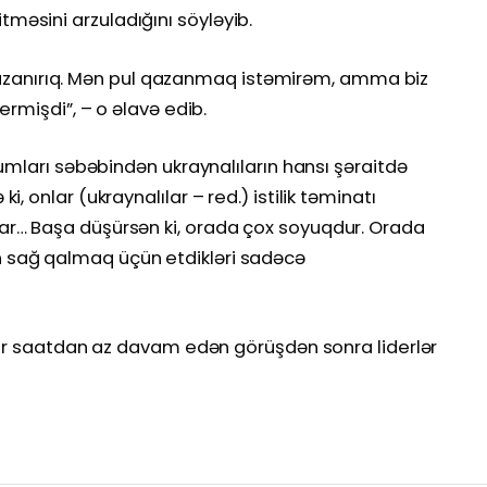
əsini arzuladığını söyləyib.
ul qazanırıq. Mən pul qazanmaq istəmirəm, amma biz
ermişdi”, – o əlavə edib.
cumları səbəbindən ukraynalıların hansı şəraitdə
 onlar (ukraynalılar – red.) istilik təminatı
ar… Başa düşürsən ki, orada çox soyuqdur. Orada
 sağ qalmaq üçün etdikləri sadəcə
 bir saatdan az davam edən görüşdən sonra liderlər