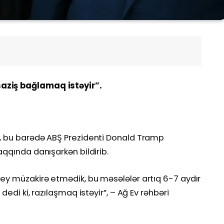
saziş bağlamaq istəyir”.
i, bu barədə ABŞ Prezidenti Donald Tramp
aqqında danışarkən bildirib.
şey müzakirə etmədik, bu məsələlər artıq 6-7 aydır
dedi ki, razılaşmaq istəyir”, – Ağ Ev rəhbəri