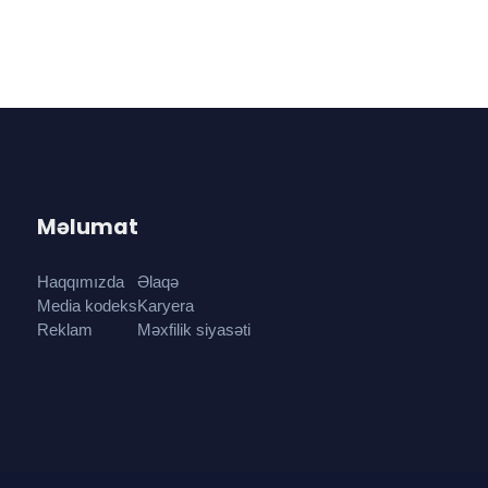
Məlumat
Haqqımızda
Əlaqə
Media kodeks
Karyera
Reklam
Məxfilik siyasəti