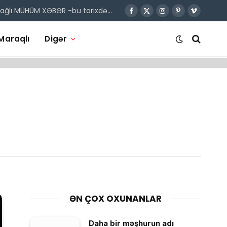
 bağlı MÜHÜM XƏBƏR -bu tarixdə…
Facebook
X
Instagram
Pinterest
Vimeo
(Twitter)
Maraqlı
Digər
p
ƏN ÇOX OXUNANLAR
Daha bir məşhurun adı