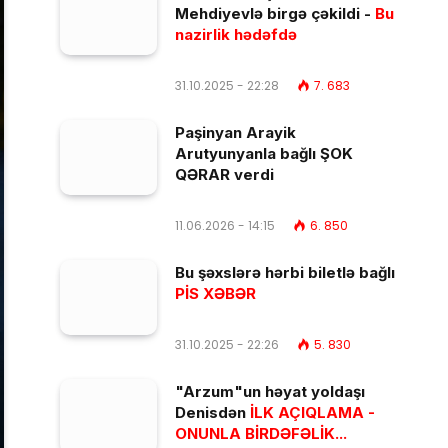
Mehdiyevlə birgə çəkildi -
Bu
nazirlik hədəfdə
31.10.2025 - 22:28
7. 683
Paşinyan Arayik
Arutyunyanla bağlı ŞOK
QƏRAR verdi
11.06.2026 - 14:15
6. 850
Bu şəxslərə hərbi biletlə bağlı
PİS XƏBƏR
31.10.2025 - 22:26
5. 830
"Arzum"un həyat yoldaşı
Denisdən
İLK AÇIQLAMA -
ONUNLA BİRDƏFƏLİK...