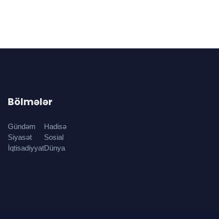
Bölmələr
Gündəm
Hadisə
Siyasət
Sosial
İqtisadiyyat
Dünya