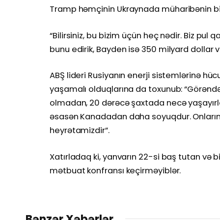
Tramp həmçinin Ukraynada müharibənin bitm
“Bilirsiniz, bu bizim üçün heç nədir. Biz p
bunu edirik, Bayden isə 350 milyard dollar v
ABŞ lideri Rusiyanın enerji sistemlərinə hü
yaşamalı olduqlarına da toxunub: “Görəndə ki,
olmadan, 20 dərəcə şaxtada necə yaşayırl
əsasən Kanadadan daha soyuqdur. Onların
heyrətamizdir”.
Xatırladaq ki, yanvarın 22-si baş tutan və
mətbuat konfransı keçirməyiblər.
Bənzər Xəbərlər