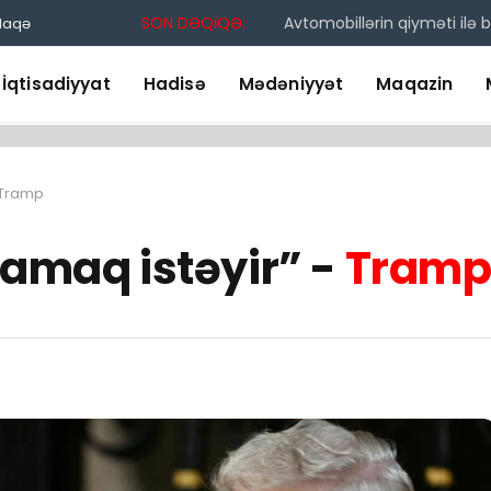
SON DƏQİQƏ:
Avtomobillərin qiyməti ilə
laqə
İqtisadiyyat
Hadisə
Mədəniyyət
Maqazin
– Tramp
lamaq istəyir” -
Tram