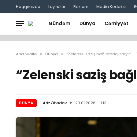
Haqqımızda
Layihələr
Reklam
Media Kodeksi
Ə
Gündəm
Dünya
Cəmiyyət
Ana Səhifə
Dünya
“Zelenski saziş bağlamaq istəyir” 
»
»
“Zelenski saziş bağ
Ariz Əhədov
23.01.2026 - 11:13
DÜNYA