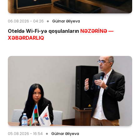
06.08.2026 - 04:26
Gülnar Əliyeva
Oteldə Wi-Fi-yə qoşulanların
NƏZƏRİNƏ —
XƏBƏRDARLIQ
05.08.2026 - 16:54
Gülnar Əliyeva