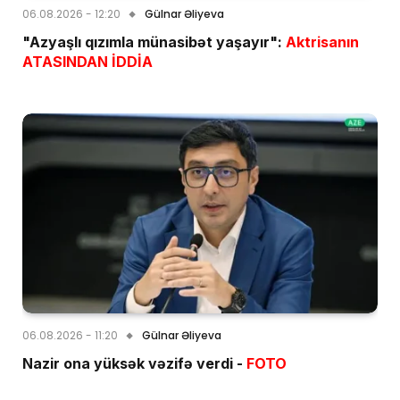
06.08.2026 - 12:20
Gülnar Əliyeva
"Azyaşlı qızımla münasibət yaşayır":
Aktrisanın
ATASINDAN İDDİA
06.08.2026 - 11:20
Gülnar Əliyeva
Nazir ona yüksək vəzifə verdi -
FOTO