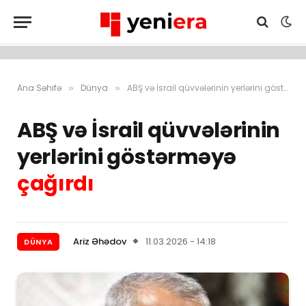
Ana Səhifə
Dünya
ABŞ və İsrail qüvvələrinin yerlərini göstərməyə çağırdı
»
»
ABŞ və İsrail qüvvələrinin
yerlərini göstərməyə
çağırdı
Ariz Əhədov
11.03.2026 - 14:18
DÜNYA