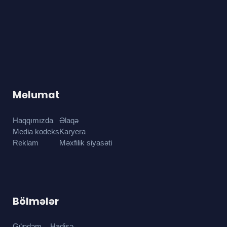
Məlumat
Haqqımızda
Əlaqə
Media kodeks
Karyera
Reklam
Məxfilik siyasəti
Bölmələr
Gündəm
Hadisə