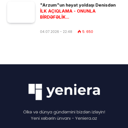
"Arzum"un həyat yoldaşı Denisdən
İLK AÇIQLAMA - ONUNLA
BİRDƏFƏLİK...
04.07.2026 - 22:48
5. 650
Ölkə və dünya gündəmini bizdən izləyin!
Yeni xəbərin ünvanı - Yeniera.az