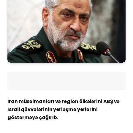
İran müsəlmanları və region ölkələrini ABŞ və
İsrail qüvvələrinin yerləşmə yerlərini
göstərməyə çağırıb.