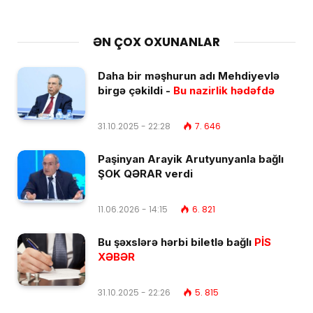
ƏN ÇOX OXUNANLAR
Daha bir məşhurun adı Mehdiyevlə
birgə çəkildi -
Bu nazirlik hədəfdə
31.10.2025 - 22:28
7. 646
Paşinyan Arayik Arutyunyanla bağlı
ŞOK QƏRAR verdi
11.06.2026 - 14:15
6. 821
Bu şəxslərə hərbi biletlə bağlı
PİS
XƏBƏR
31.10.2025 - 22:26
5. 815