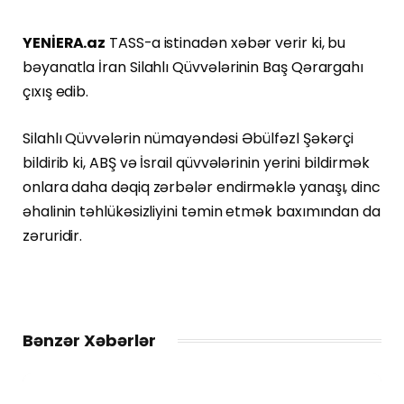
YENİERA.az
TASS-a istinadən xəbər verir ki, bu
bəyanatla İran Silahlı Qüvvələrinin Baş Qərargahı
çıxış edib.
Silahlı Qüvvələrin nümayəndəsi Əbülfəzl Şəkərçi
bildirib ki, ABŞ və İsrail qüvvələrinin yerini bildirmək
onlara daha dəqiq zərbələr endirməklə yanaşı, dinc
əhalinin təhlükəsizliyini təmin etmək baxımından da
zəruridir.
Bənzər Xəbərlər