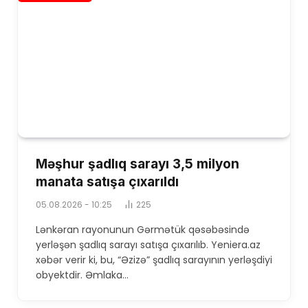
Məşhur şadlıq sarayı 3,5 milyon
manata satışa çıxarıldı
05.08.2026 - 10:25
225
Lənkəran rayonunun Gərmətük qəsəbəsində
yerləşən şadlıq sarayı satışa çıxarılıb. Yeniera.az
xəbər verir ki, bu, “Əzizə” şadlıq sarayının yerləşdiyi
obyektdir. Əmlaka…