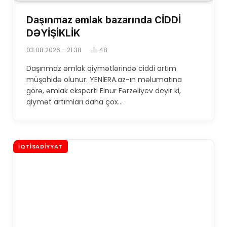
Daşınmaz əmlak bazarında CİDDİ
DƏYİŞİKLİK
03.08.2026 - 21:38
48
Daşınmaz əmlak qiymətlərində ciddi artım
müşahidə olunur. YENİERA.az-ın məlumatına
görə, əmlak eksperti Elnur Fərzəliyev deyir ki,
qiymət artımları daha çox…
İQTISADIYYAT