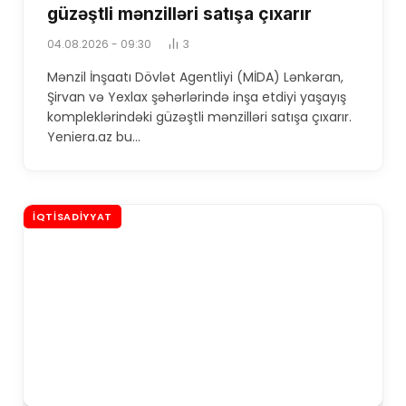
güzəştli mənzilləri satışa çıxarır
04.08.2026 - 09:30
3
​Mənzil İnşaatı Dövlət Agentliyi (MİDA) Lənkəran,
Şirvan və Yexlax şəhərlərində inşa etdiyi yaşayış
kompleklərindəki güzəştli mənzilləri satışa çıxarır.
Yeniera.az bu…
İQTISADIYYAT