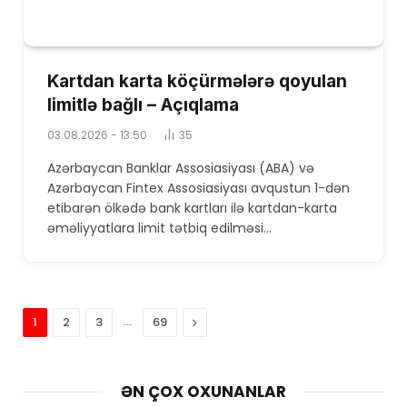
Kartdan karta köçürmələrə qoyulan
limitlə bağlı – Açıqlama
03.08.2026 - 13:50
35
Azərbaycan Banklar Assosiasiyası (ABA) və
Azərbaycan Fintex Assosiasiyası avqustun 1-dən
etibarən ölkədə bank kartları ilə kartdan-karta
əməliyyatlara limit tətbiq edilməsi…
…
Next
1
2
3
69
ƏN ÇOX OXUNANLAR