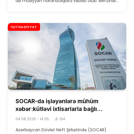
də müəyyən narahatlıqlara səbəb olub. Benzinlə…
İQTISADIYYAT
SOCAR-da işləyənlərə mühüm
xəbər:kütləvi ixtisarlarla bağlı…
04.08.2026 - 14:05
134
Azərbaycan Dövlət Neft Şirkətində (SOCAR)