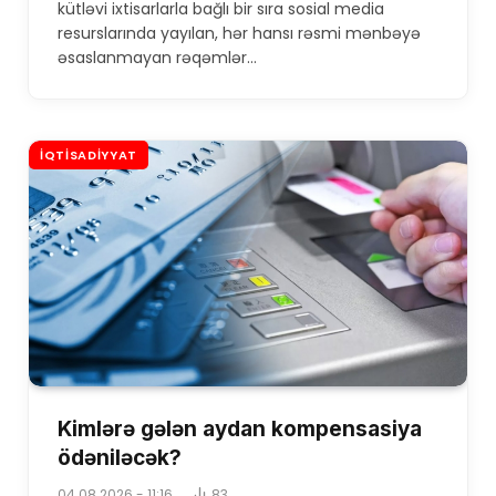
kütləvi ixtisarlarla bağlı bir sıra sosial media
resurslarında yayılan, hər hansı rəsmi mənbəyə
əsaslanmayan rəqəmlər…
İQTISADIYYAT
Kimlərə gələn aydan kompensasiya
ödəniləcək?
04.08.2026 - 11:16
83