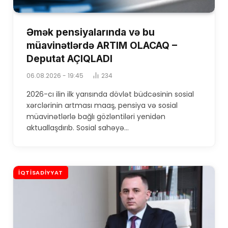
Əmək pensiyalarında və bu
müavinətlərdə ARTIM OLACAQ –
Deputat AÇIQLADI
06.08.2026 - 19:45
234
2026-cı ilin ilk yarısında dövlət büdcəsinin sosial
xərclərinin artması maaş, pensiya və sosial
müavinətlərlə bağlı gözləntiləri yenidən
aktuallaşdırıb. Sosial sahəyə…
İQTISADIYYAT