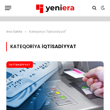
Ana Səhifə
Kateqoriya "İqtisadiyyat"
»
KATEQORIYA
İQTISADIYYAT
İQTISADIYYAT