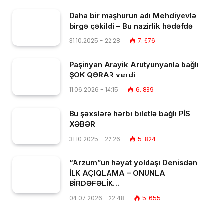
Daha bir məşhurun adı Mehdiyevlə
birgə çəkildi – Bu nazirlik hədəfdə
31.10.2025 - 22:28
7. 676
Paşinyan Arayik Arutyunyanla bağlı
ŞOK QƏRAR verdi
11.06.2026 - 14:15
6. 839
Bu şəxslərə hərbi biletlə bağlı PİS
XƏBƏR
31.10.2025 - 22:26
5. 824
“Arzum”un həyat yoldaşı Denisdən
İLK AÇIQLAMA – ONUNLA
BİRDƏFƏLİK…
04.07.2026 - 22:48
5. 655