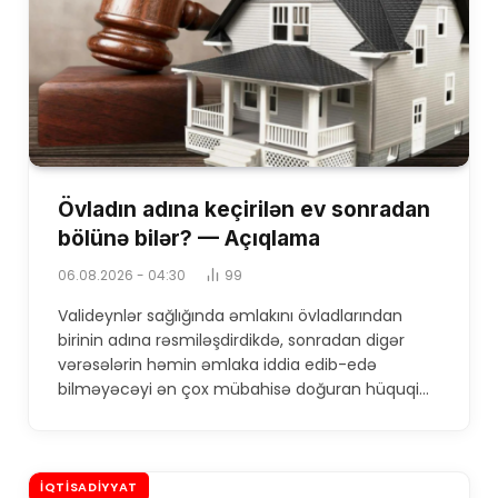
Övladın adına keçirilən ev sonradan
bölünə bilər? — Açıqlama
06.08.2026 - 04:30
99
Valideynlər sağlığında əmlakını övladlarından
birinin adına rəsmiləşdirdikdə, sonradan digər
vərəsələrin həmin əmlaka iddia edib-edə
bilməyəcəyi ən çox mübahisə doğuran hüquqi…
İQTISADIYYAT