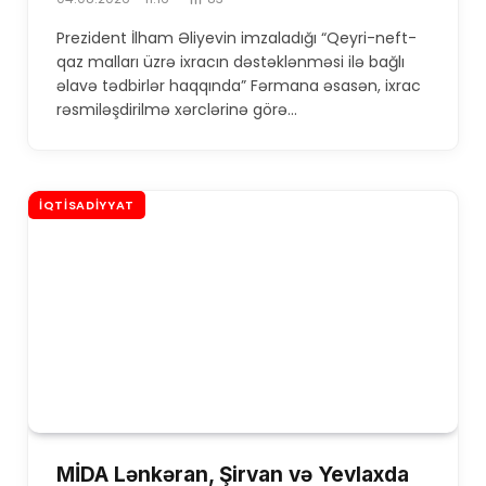
Prezident İlham Əliyevin imzaladığı “Qeyri-neft-
qaz malları üzrə ixracın dəstəklənməsi ilə bağlı
əlavə tədbirlər haqqında” Fərmana əsasən, ixrac
rəsmiləşdirilmə xərclərinə görə…
İQTISADIYYAT
MİDA Lənkəran, Şirvan və Yevlaxda