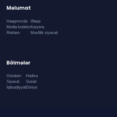
Məlumat
Haqqımızda
Əlaqə
Media kodeks
Karyera
Reklam
Məxfilik siyasəti
Bölmələr
Gündəm
Hadisə
Siyasət
Sosial
İqtisadiyyat
Dünya