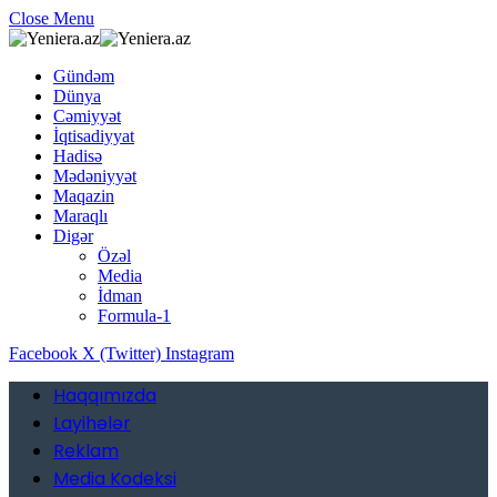
Close Menu
Gündəm
Dünya
Cəmiyyət
İqtisadiyyat
Hadisə
Mədəniyyət
Maqazin
Maraqlı
Digər
Özəl
Media
İdman
Formula-1
Facebook
X (Twitter)
Instagram
Haqqımızda
Layihələr
Reklam
Media Kodeksi