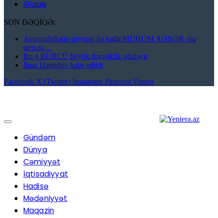
Əlaqə
SON DƏQİQƏ:
Avtomobillərin qiyməti ilə bağlı MÜHÜM XƏBƏR -bu
tarixdə…
Bu 4 BÜRCÜ böyük dəyişiklik gözləyir
İlqar Həmidov həbs edildi
Facebook
X (Twitter)
Instagram
Pinterest
Vimeo
Gündəm
Dünya
Cəmiyyət
İqtisadiyyat
Hadisə
Mədəniyyət
Maqazin