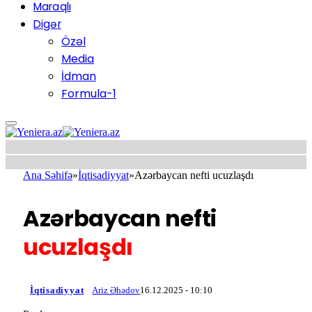
Maraqlı
Digər
Özəl
Media
İdman
Formula-1
Ana Səhifə
»
İqtisadiyyat
»
Azərbaycan nefti ucuzlaşdı
Azərbaycan nefti
ucuzlaşdı
İqtisadiyyat
Ariz Əhədov
16.12.2025 - 10:10