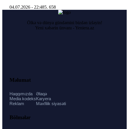
04.07.2026 - 22:48
5. 658
Ölkə və dünya gündəmini bizdən izləyin!
Yeni xəbərin ünvanı - Yeniera.az
Məlumat
Haqqımızda
Əlaqə
Media kodeks
Karyera
Reklam
Məxfilik siyasəti
Bölmələr