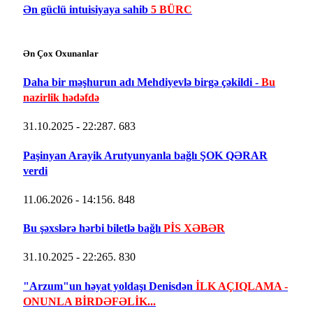
Ən güclü intuisiyaya sahib
5 BÜRC
Ən Çox Oxunanlar
Daha bir məşhurun adı Mehdiyevlə birgə çəkildi -
Bu
nazirlik hədəfdə
31.10.2025 - 22:28
7. 683
Paşinyan Arayik Arutyunyanla bağlı ŞOK QƏRAR
verdi
11.06.2026 - 14:15
6. 848
Bu şəxslərə hərbi biletlə bağlı
PİS XƏBƏR
31.10.2025 - 22:26
5. 830
"Arzum"un həyat yoldaşı Denisdən
İLK AÇIQLAMA -
ONUNLA BİRDƏFƏLİK...