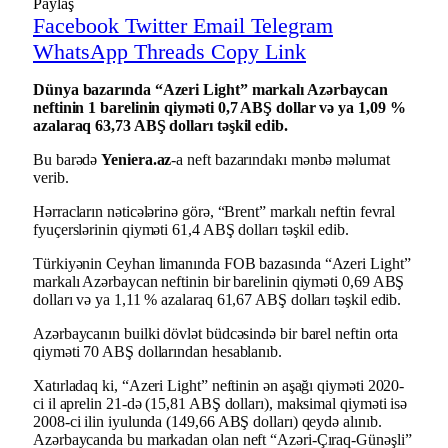
Paylaş
Facebook
Twitter
Email
Telegram
WhatsApp
Threads
Copy Link
Dünya bazarında “Azeri Light” markalı Azərbaycan
neftinin 1 barelinin qiyməti 0,7 ABŞ dollar və ya 1,09 %
azalaraq 63,73 ABŞ dolları təşkil edib.
Bu barədə
Yeniera.az
-a neft bazarındakı mənbə məlumat
verib.
Hərracların nəticələrinə görə, “Brent” markalı neftin fevral
fyuçerslərinin qiyməti 61,4 ABŞ dolları təşkil edib.
Türkiyənin Ceyhan limanında FOB bazasında “Azeri Light”
markalı Azərbaycan neftinin bir barelinin qiyməti 0,69 ABŞ
dolları və ya 1,11 % azalaraq 61,67 ABŞ dolları təşkil edib.
Azərbaycanın builki dövlət büdcəsində bir barel neftin orta
qiyməti 70 ABŞ dollarından hesablanıb.
Xatırladaq ki, “Azeri Light” neftinin ən aşağı qiyməti 2020-
ci il aprelin 21-də (15,81 ABŞ dolları), maksimal qiyməti isə
2008-ci ilin iyulunda (149,66 ABŞ dolları) qeydə alınıb.
Azərbaycanda bu markadan olan neft “Azəri-Çıraq-Günəşli”