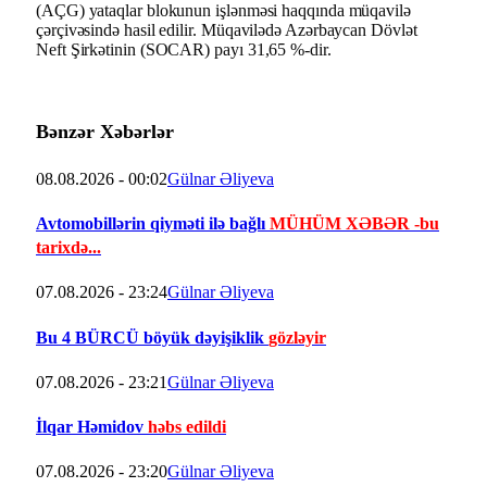
(AÇG) yataqlar blokunun işlənməsi haqqında müqavilə
çərçivəsində hasil edilir. Müqavilədə Azərbaycan Dövlət
Neft Şirkətinin (SOCAR) payı 31,65 %-dir.
Bənzər Xəbərlər
08.08.2026 - 00:02
Gülnar Əliyeva
Avtomobillərin qiyməti ilə bağlı
MÜHÜM XƏBƏR -bu
tarixdə...
07.08.2026 - 23:24
Gülnar Əliyeva
Bu 4 BÜRCÜ böyük dəyişiklik
gözləyir
07.08.2026 - 23:21
Gülnar Əliyeva
İlqar Həmidov
həbs edildi
07.08.2026 - 23:20
Gülnar Əliyeva