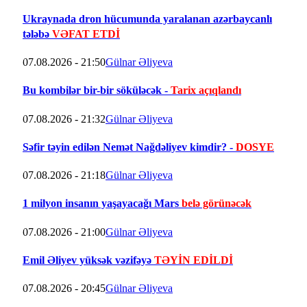
Ukraynada dron hücumunda yaralanan azərbaycanlı
tələbə
VƏFAT ETDİ
07.08.2026 - 21:50
Gülnar Əliyeva
Bu kombilər bir-bir söküləcək -
Tarix açıqlandı
07.08.2026 - 21:32
Gülnar Əliyeva
Səfir təyin edilən Nemət Nağdəliyev kimdir? -
DOSYE
07.08.2026 - 21:18
Gülnar Əliyeva
1 milyon insanın yaşayacağı Mars
belə görünəcək
07.08.2026 - 21:00
Gülnar Əliyeva
Emil Əliyev yüksək vəzifəyə
TƏYİN EDİLDİ
07.08.2026 - 20:45
Gülnar Əliyeva