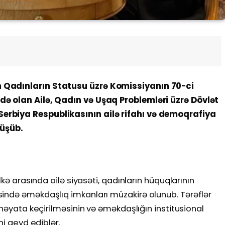
 Qadınların Statusu üzrə Komissiyanın 70-ci
də olan Ailə, Qadın və Uşaq Problemləri üzrə Dövlət
erbiya Respublikasının ailə rifahı və demoqrafiya
rüşüb.
ölkə arasında ailə siyasəti, qadınların hüquqlarının
ində əməkdaşlıq imkanları müzakirə olunub. Tərəflər
 həyata keçirilməsinin və əməkdaşlığın institusional
ni qeyd ediblər.