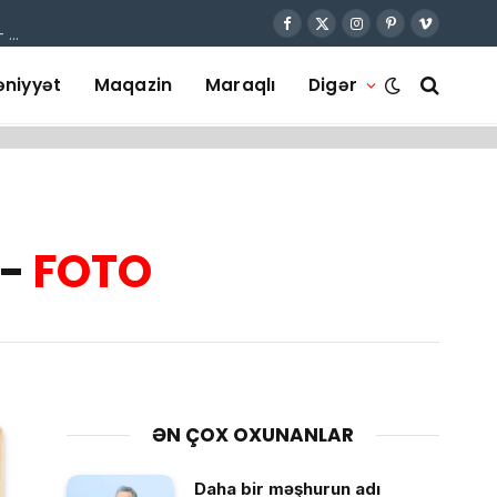
nizə 10 il 3 ay həbs cəzası verildi
Facebook
X
Instagram
Pinterest
Vimeo
(Twitter)
niyyət
Maqazin
Maraqlı
Digər
 -
FOTO
ƏN ÇOX OXUNANLAR
Daha bir məşhurun adı