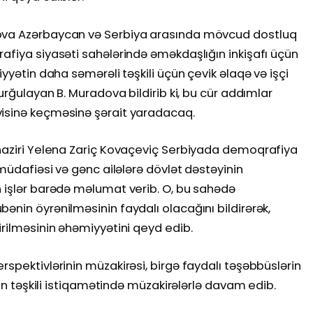
dova Azərbaycan və Serbiya arasında mövcud dostluq
afiya siyasəti sahələrində əməkdaşlığın inkişafı üçün
iyyətin daha səmərəli təşkili üçün çevik əlaqə və işçi
vurğulayan B. Muradova bildirib ki, bu cür addımlar
visinə keçməsinə şərait yaradacaq.
 naziri Yelena Zariç Kovaçeviç Serbiyada demoqrafiya
 müdafiəsi və gənc ailələrə dövlət dəstəyinin
n işlər barədə məlumat verib. O, bu sahədə
ənin öyrənilməsinin faydalı olacağını bildirərək,
irilməsinin əhəmiyyətini qeyd edib.
rspektivlərinin müzakirəsi, birgə faydalı təşəbbüslərin
ərin təşkili istiqamətində müzakirələrlə davam edib.