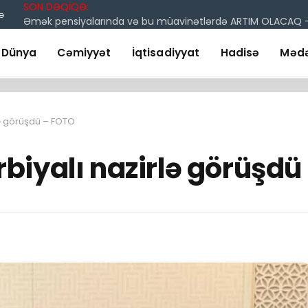
SON DƏQİQƏ:
Bə
laqə
Dünya
Cəmiyyət
İqtisadiyyat
Hadisə
Mədə
ə görüşdü – FOTO
iyalı nazirlə görüşdü