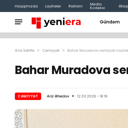
Haqqımızda
Layihələr
Reklam
Media Kodeksi
Ə
Gündəm
Ana Səhifə
Cəmiyyət
Bahar Muradova serbiyalı nazirl
»
»
Bahar Muradova serb
Ariz Əhədov
12.03.2026 - 18:19
CƏMIYYƏT