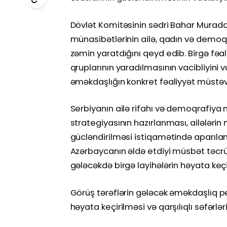
Dövlət Komitəsinin sədri Bahar Mura
münasibətlərinin ailə, qadın və demoqr
zəmin yaratdığını qeyd edib. Birgə fəal
qruplarının yaradılmasının vacibliyini 
əməkdaşlığın konkret fəaliyyət müstə
Serbiyanın ailə rifahı və demoqrafiya
strategiyasının hazırlanması, ailələrin
gücləndirilməsi istiqamətində aparıla
Azərbaycanın əldə etdiyi müsbət təcrüb
gələcəkdə birgə layihələrin həyata keç
Görüş tərəflərin gələcək əməkdaşlıq pe
həyata keçirilməsi və qarşılıqlı səfərl