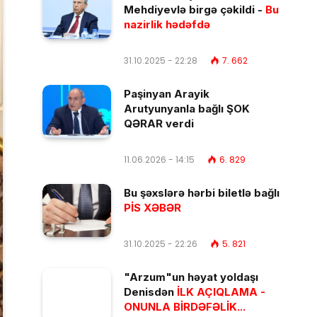
Mehdiyevlə birgə çəkildi -
Bu
nazirlik hədəfdə
31.10.2025 - 22:28
7. 662
Paşinyan Arayik
Arutyunyanla bağlı ŞOK
QƏRAR verdi
11.06.2026 - 14:15
6. 829
Bu şəxslərə hərbi biletlə bağlı
PİS XƏBƏR
31.10.2025 - 22:26
5. 821
"Arzum"un həyat yoldaşı
Denisdən
İLK AÇIQLAMA -
ONUNLA BİRDƏFƏLİK...