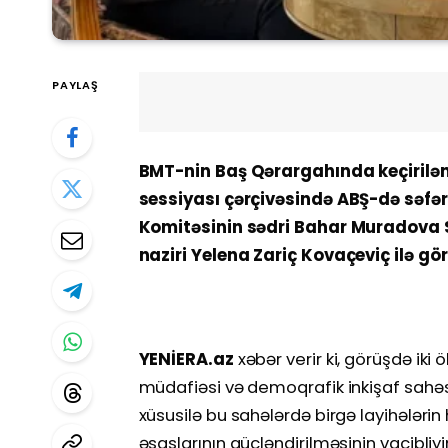
PAYLAŞ
BMT-nin Baş Qərargahında keçirilən
sessiyası çərçivəsində ABŞ-də səfər
Komitəsinin sədri Bahar Muradova S
naziri Yelena Zariç Kovaçeviç ilə gö
YENİERA.az
xəbər verir ki, görüşdə iki 
müdafiəsi və demoqrafik inkişaf sahəs
xüsusilə bu sahələrdə birgə layihələrin
əsaslarının gücləndirilməsinin vacibliyi