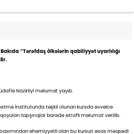
Bakıda “Tərəfdaş ölkələrin qabiliyyət uyarlılığı
ir.
üdafiə Nazirliyi məlumat yayıb.
rəetmə İnstitutunda təşkil olunan kursda əvvəlcə
 qoyulan tapşırıqlar barədə ətraflı məlumat verilib.
ı baxımından əhəmiyyətli olan bu kursun əsas məqsədi