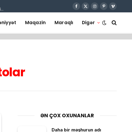
Facebook
X
Instagram
Pinterest
Vimeo
“Gömrük Komitəsinin məktubunda yazılanlar hüquq prinsiplərinin açıq pozulmasıdır”
(Twitter)
niyyət
Maqazin
Maraqlı
Digər
tolar
ƏN ÇOX OXUNANLAR
Daha bir məşhurun adı