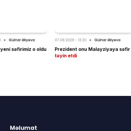
3
Gülnar Əliyeva
07.08.2026 - 13:20
Gülnar Əliyeva
yeni səfirimiz o oldu
Prezident onu Malayziyaya səfir
təyin etdi
Məlumat