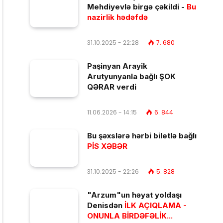
Mehdiyevlə birgə çəkildi -
Bu
nazirlik hədəfdə
31.10.2025 - 22:28
7. 680
Paşinyan Arayik
Arutyunyanla bağlı ŞOK
QƏRAR verdi
11.06.2026 - 14:15
6. 844
Bu şəxslərə hərbi biletlə bağlı
PİS XƏBƏR
31.10.2025 - 22:26
5. 828
"Arzum"un həyat yoldaşı
Denisdən
İLK AÇIQLAMA -
ONUNLA BİRDƏFƏLİK...