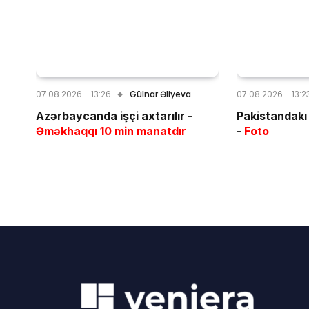
07.08.2026 - 13:26
Gülnar Əliyeva
07.08.2026 - 13:2
Azərbaycanda işçi axtarılır -
Pakistandakı 
Əməkhaqqı 10 min manatdır
-
Foto