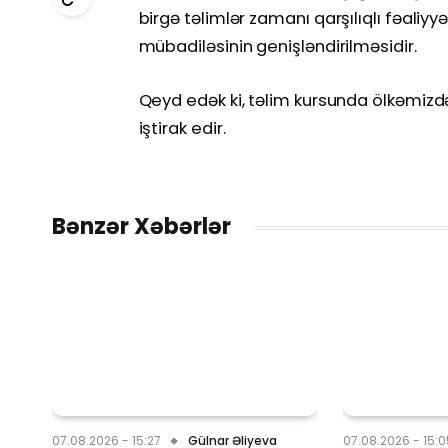
birgə təlimlər zamanı qarşılıqlı fəaliyyə
mübadiləsinin genişləndirilməsidir.
Qeyd edək ki, təlim kursunda ölkəmizd
iştirak edir.
Bənzər Xəbərlər
07.08.2026 - 15:27
Gülnar Əliyeva
07.08.2026 - 15: