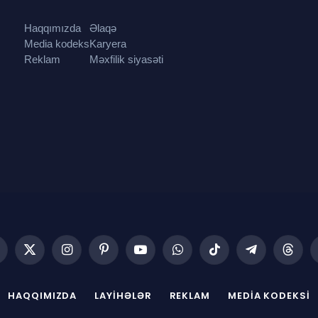
Haqqımızda
Əlaqə
Media kodeks
Karyera
Reklam
Məxfilik siyasəti
acebook
X
Instagram
Pinterest
YouTube
WhatsApp
TikTok
Telegram
Threa
(Twitter)
HAQQIMIZDA
LAYIHƏLƏR
REKLAM
MEDIA KODEKSI