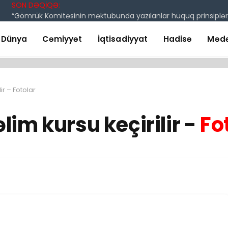
SON DƏQİQƏ:
Dünya
Cəmiyyət
İqtisadiyyat
Hadisə
Mədə
ir – Fotolar
im kursu keçirilir -
Fo