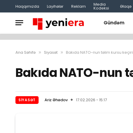
Media
Haqqımızda
Layihələr
Reklam
Əlaqə
Kodeksi
Gündəm
Ana Səhifə
Siyasət
Bakıda NATO-nun təlim kursu keçiril
»
»
Bakıda NATO-nun təl
Ariz Əhədov
17.02.2026 - 15:17
SIYASƏT