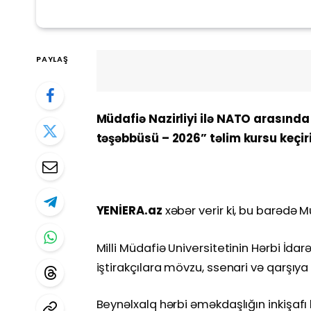
PAYLAŞ
Müdafiə Nazirliyi ilə NATO arasında 
təşəbbüsü – 2026” təlim kursu keçiril
YENİERA.az
xəbər verir ki, bu barədə M
Milli Müdafiə Universitetinin Hərbi İda
iştirakçılara mövzu, ssenari və qarşıya
Beynəlxalq hərbi əməkdaşlığın inkişaf