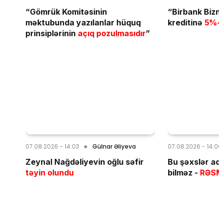
“Gömrük Komitəsinin
“Birbank Biz
məktubunda yazılanlar hüquq
kreditinə
5%-
prinsiplərinin
açıq pozulmasıdır
”
07.08.2026 - 14:03
Gülnar Əliyeva
07.08.2026 - 14:
Zeynal Nağdəliyevin oğlu səfir
Bu şəxslər a
təyin olundu
bilməz -
RƏS