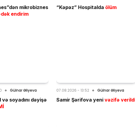
nes”dən mikrobiznes
“Kəpəz” Hospitalda
ölüm
dək endirim
00
Gülnar Əliyeva
07.08.2026 - 13:52
Gülnar Əliyeva
d və soyadını dəyişə
Samir Şərifova yeni
vəzifə verild
Mİ