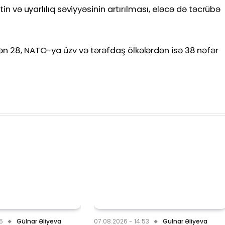
tin və uyarlılıq səviyyəsinin artırılması, eləcə də təcrübə
ən 28, NATO-ya üzv və tərəfdaş ölkələrdən isə 38 nəfər
05
Gülnar Əliyeva
07.08.2026 - 14:53
Gülnar Əliyeva