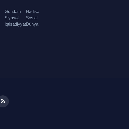
Gündəm
Hadisə
Siyasət
Sosial
İqtisadiyyat
Dünya
ds
RSS