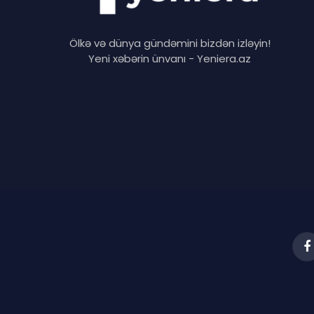
Ölkə və dünya gündəmini bizdən izləyin!
Yeni xəbərin ünvanı - Yeniera.az
F