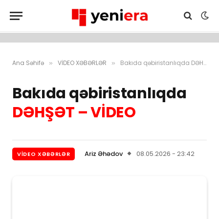
Ana Səhifə
VİDEO XƏBƏRLƏR
Bakıda qəbiristanlıqda DƏHŞƏT – VİDEO
»
»
Bakıda qəbiristanlıqda
DƏHŞƏT – VİDEO
Ariz Əhədov
08.05.2026 - 23:42
VİDEO XƏBƏRLƏR