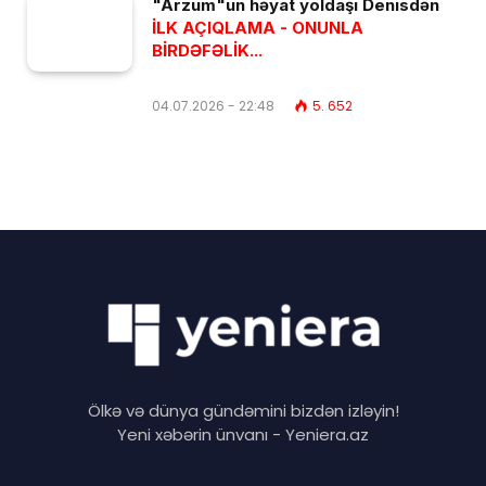
"Arzum"un həyat yoldaşı Denisdən
İLK AÇIQLAMA - ONUNLA
BİRDƏFƏLİK...
04.07.2026 - 22:48
5. 652
Ölkə və dünya gündəmini bizdən izləyin!
Yeni xəbərin ünvanı - Yeniera.az