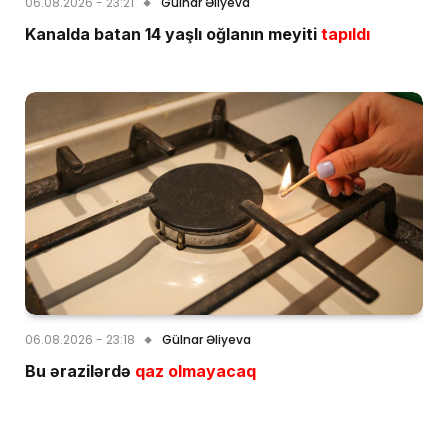
06.08.2026 - 23:21
Gülnar Əliyeva
Kanalda batan 14 yaşlı oğlanın meyiti
tapıldı
06.08.2026 - 23:18
Gülnar Əliyeva
Bu ərazilərdə
qaz olmayacaq