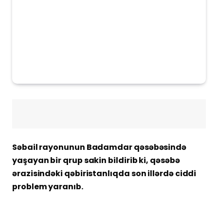
Səbail rayonunun Badamdar qəsəbəsində
yaşayan bir qrup sakin bildirib ki, qəsəbə
ərazisindəki qəbiristanlıqda son illərdə ciddi
problem yaranıb.