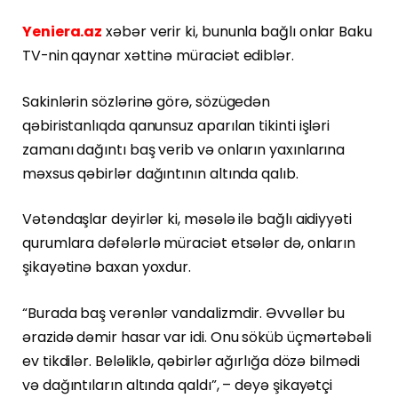
Yeniera.az
xəbər verir ki, bununla bağlı onlar Baku
TV-nin qaynar xəttinə müraciət ediblər.
Sakinlərin sözlərinə görə, sözügedən
qəbiristanlıqda qanunsuz aparılan tikinti işləri
zamanı dağıntı baş verib və onların yaxınlarına
məxsus qəbirlər dağıntının altında qalıb.
Vətəndaşlar deyirlər ki, məsələ ilə bağlı aidiyyəti
qurumlara dəfələrlə müraciət etsələr də, onların
şikayətinə baxan yoxdur.
“Burada baş verənlər vandalizmdir. Əvvəllər bu
ərazidə dəmir hasar var idi. Onu söküb üçmərtəbəli
ev tikdilər. Beləliklə, qəbirlər ağırlığa dözə bilmədi
və dağıntıların altında qaldı”, – deyə şikayətçi