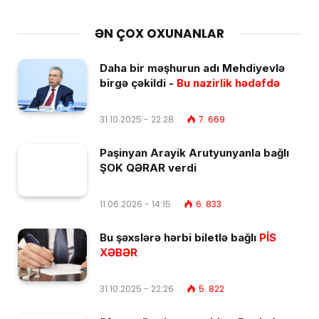
ƏN ÇOX OXUNANLAR
Daha bir məşhurun adı Mehdiyevlə
birgə çəkildi -
Bu nazirlik hədəfdə
31.10.2025 - 22:28
7. 669
Paşinyan Arayik Arutyunyanla bağlı
ŞOK QƏRAR verdi
11.06.2026 - 14:15
6. 833
Bu şəxslərə hərbi biletlə bağlı
PİS
XƏBƏR
31.10.2025 - 22:26
5. 822