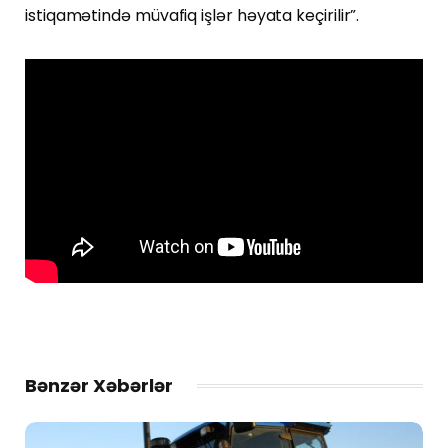
istiqamətində müvafiq işlər həyata keçirilir”.
Bənzər Xəbərlər