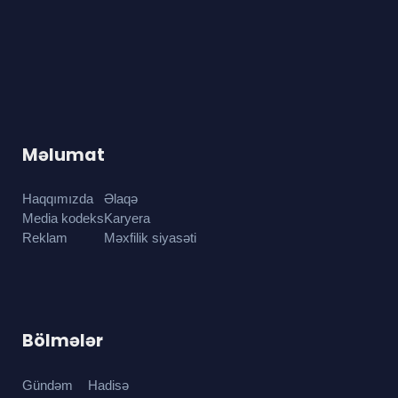
Məlumat
Haqqımızda
Əlaqə
Media kodeks
Karyera
Reklam
Məxfilik siyasəti
Bölmələr
Gündəm
Hadisə