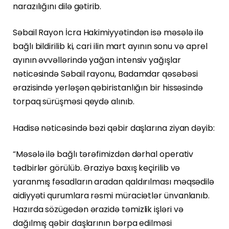
narazılığını dilə gətirib.
Səbail Rayon İcra Hakimiyyətindən isə məsələ ilə
bağlı bildirilib ki, cari ilin mart ayının sonu və aprel
ayının əvvəllərində yağan intensiv yağışlar
nəticəsində Səbail rayonu, Badamdar qəsəbəsi
ərazisində yerləşən qəbiristanlığın bir hissəsində
torpaq sürüşməsi qeydə alınıb.
Hadisə nəticəsində bəzi qəbir daşlarına ziyan dəyib:
“Məsələ ilə bağlı tərəfimizdən dərhal operativ
tədbirlər görülüb. Əraziyə baxış keçirilib və
yaranmış fəsadların aradan qaldırılması məqsədilə
aidiyyəti qurumlara rəsmi müraciətlər ünvanlanıb.
Hazırda sözügedən ərazidə təmizlik işləri və
dağılmış qəbir daşlarının bərpa edilməsi