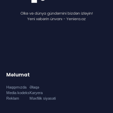
Ölkə və dünya gündəmini bizdən izləyin!
Yeni xəbərin ünvanı - Yeniera.az
Məlumat
Haqqımızda
Əlaqə
Media kodeks
Karyera
Reklam
Məxfilik siyasəti