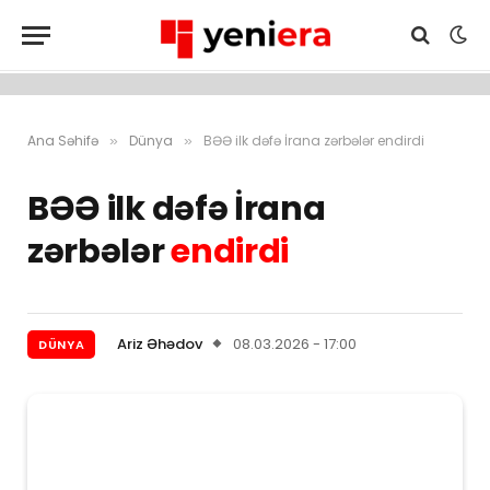
Ana Səhifə
Dünya
BƏƏ ilk dəfə İrana zərbələr endirdi
»
»
BƏƏ ilk dəfə İrana
zərbələr
endirdi
Ariz Əhədov
08.03.2026 - 17:00
DÜNYA