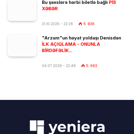
Bu şəxslərə hərbi biletlə bağlı
PİS
XƏBƏR
31.10.2025 - 22:26
5. 836
"Arzum"un həyat yoldaşı Denisdən
İLK AÇIQLAMA - ONUNLA
BİRDƏFƏLİK...
04.07.2026 - 22:48
5. 663