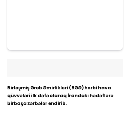
Birləşmiş Ərəb Əmirlikləri (BƏƏ) hərbi hava
qüvvələri ilk dəfə olaraq İrandakı hədəflərə
birbaşa zərbələr endirib.