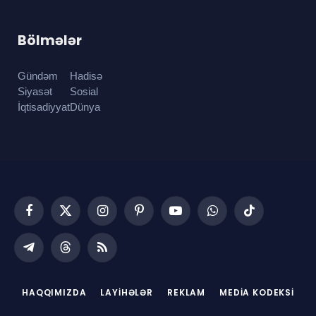
Bölmələr
Gündəm
Hadisə
Siyasət
Sosial
İqtisadiyyat
Dünya
Facebook
X
Instagram
Pinterest
YouTube
WhatsApp
TikTok
(Twitter)
Telegram
Threads
RSS
HAQQIMIZDA
LAYIHƏLƏR
REKLAM
MEDIA KODEKSI