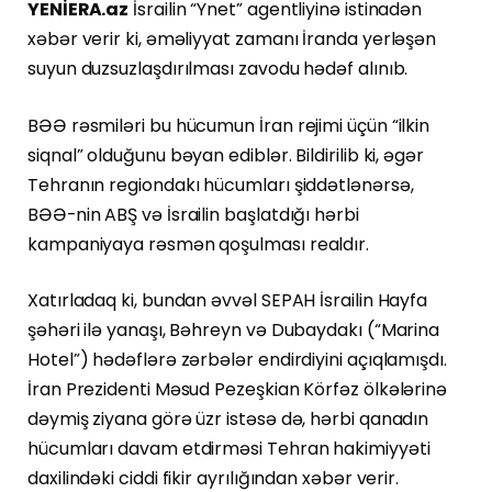
YENİERA.az
İsrailin “Ynet” agentliyinə istinadən
xəbər verir ki, əməliyyat zamanı İranda yerləşən
suyun duzsuzlaşdırılması zavodu hədəf alınıb.
BƏƏ rəsmiləri bu hücumun İran rejimi üçün “ilkin
siqnal” olduğunu bəyan ediblər. Bildirilib ki, əgər
Tehranın regiondakı hücumları şiddətlənərsə,
BƏƏ-nin ABŞ və İsrailin başlatdığı hərbi
kampaniyaya rəsmən qoşulması realdır.
Xatırladaq ki, bundan əvvəl SEPAH İsrailin Hayfa
şəhəri ilə yanaşı, Bəhreyn və Dubaydakı (“Marina
Hotel”) hədəflərə zərbələr endirdiyini açıqlamışdı.
İran Prezidenti Məsud Pezeşkian Körfəz ölkələrinə
dəymiş ziyana görə üzr istəsə də, hərbi qanadın
hücumları davam etdirməsi Tehran hakimiyyəti
daxilindəki ciddi fikir ayrılığından xəbər verir.