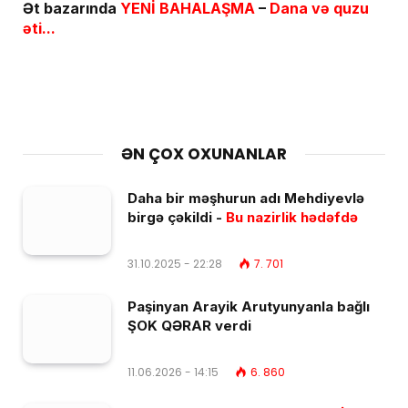
Ət bazarında
YENİ BAHALAŞMA
–
Dana və quzu
əti...
ƏN ÇOX OXUNANLAR
Daha bir məşhurun adı Mehdiyevlə
birgə çəkildi -
Bu nazirlik hədəfdə
31.10.2025 - 22:28
7. 701
Paşinyan Arayik Arutyunyanla bağlı
ŞOK QƏRAR verdi
11.06.2026 - 14:15
6. 860