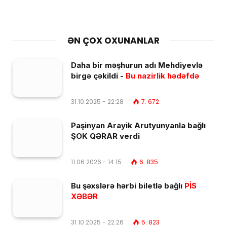
ƏN ÇOX OXUNANLAR
Daha bir məşhurun adı Mehdiyevlə
birgə çəkildi -
Bu nazirlik hədəfdə
31.10.2025 - 22:28
7. 672
Paşinyan Arayik Arutyunyanla bağlı
ŞOK QƏRAR verdi
11.06.2026 - 14:15
6. 835
Bu şəxslərə hərbi biletlə bağlı
PİS
XƏBƏR
31.10.2025 - 22:26
5. 823