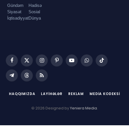
Gündəm
Hadisə
Siyasət
Sosial
İqtisadiyyat
Dünya
Facebook
X
Instagram
Pinterest
YouTube
WhatsApp
TikTok
(Twitter)
Telegram
Threads
RSS
HAQQIMIZDA
LAYIHƏLƏR
REKLAM
MEDIA KODEKSI
© 2026 Designed by
Yeniera Media
.