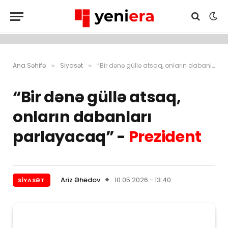
Ana Səhifə
Siyasət
“Bir dənə güllə atsaq, onların dabanları parlayacaq” – Prezident
»
»
“Bir dənə güllə atsaq,
onların dabanları
parlayacaq” -
Prezident
Ariz Əhədov
10.05.2026 - 13:40
SIYASƏT