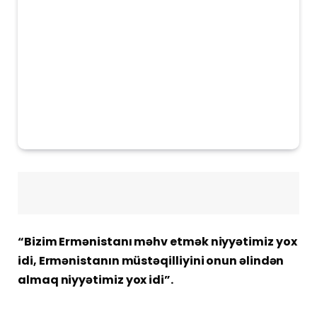
“Bizim Ermənistanı məhv etmək niyyətimiz yox
idi, Ermənistanın müstəqilliyini onun əlindən
almaq niyyətimiz yox idi”.