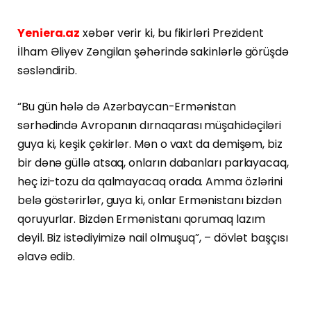
Yeniera.az
xəbər verir ki, bu fikirləri Prezident
İlham Əliyev Zəngilan şəhərində sakinlərlə görüşdə
səsləndirib.
“Bu gün hələ də Azərbaycan-Ermənistan
sərhədində Avropanın dırnaqarası müşahidəçiləri
guya ki, keşik çəkirlər. Mən o vaxt da demişəm, biz
bir dənə güllə atsaq, onların dabanları parlayacaq,
heç izi-tozu da qalmayacaq orada. Amma özlərini
belə göstərirlər, guya ki, onlar Ermənistanı bizdən
qoruyurlar. Bizdən Ermənistanı qorumaq lazım
deyil. Biz istədiyimizə nail olmuşuq”, – dövlət başçısı
əlavə edib.