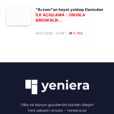
"Arzum"un həyat yoldaşı Denisdən
İLK AÇIQLAMA - ONUNLA
BİRDƏFƏLİK...
04.07.2026 - 22:48
5. 653
Ölkə və dünya gündəmini bizdən izləyin!
Yeni xəbərin ünvanı - Yeniera.az