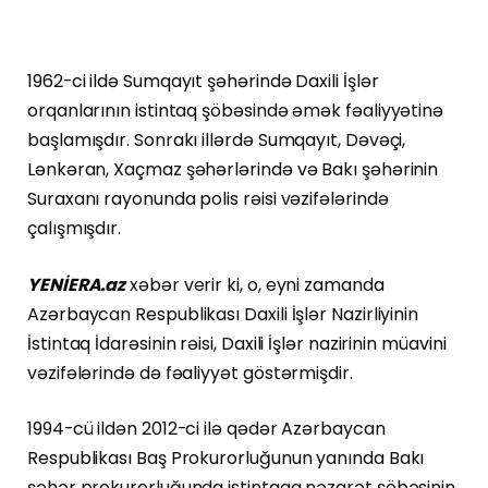
1962-ci ildə Sumqayıt şəhərində Daxili İşlər
orqanlarının istintaq şöbəsində əmək fəaliyyətinə
başlamışdır. Sonrakı illərdə Sumqayıt, Dəvəçi,
Lənkəran, Xaçmaz şəhərlərində və Bakı şəhərinin
Suraxanı rayonunda polis rəisi vəzifələrində
çalışmışdır.
YENİERA.az
xəbər verir ki, o, eyni zamanda
Azərbaycan Respublikası Daxili İşlər Nazirliyinin
İstintaq İdarəsinin rəisi, Daxili İşlər nazirinin müavini
vəzifələrində də fəaliyyət göstərmişdir.
1994-cü ildən 2012-ci ilə qədər Azərbaycan
Respublikası Baş Prokurorluğunun yanında Bakı
şəhər prokurorluğunda istintaqa nəzarət şöbəsinin