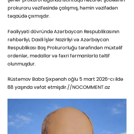
prokuroru vəzifəsində çalışmış, həmin vəzifədən
təqaüdə çıxmışdır.
Fəaliyyəti dövründə Azərbaycan Respublikasının
rəhbərliyi, Daxili İşlər Nazirliyi və Azərbaycan
Respublikası Baş Prokurorluğu tərəfindən müxtəlif
ordenlər, medallar və fəxri fərmanlarla təltif
olunmuşdur.
Rüstəmov Baba Şıxpənah oğlu 5 mart 2026-cı ildə
88 yaşında vəfat etmişdir.//NOCOMMENT.az