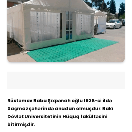
Rüstəmov Baba Şıxpənah oğlu 1938-ci ildə
Xaçmaz şəhərində anadan olmuşdur. Bakı
Dövlət Universitetinin Hüquq fakültəsini
bitirmişdir.