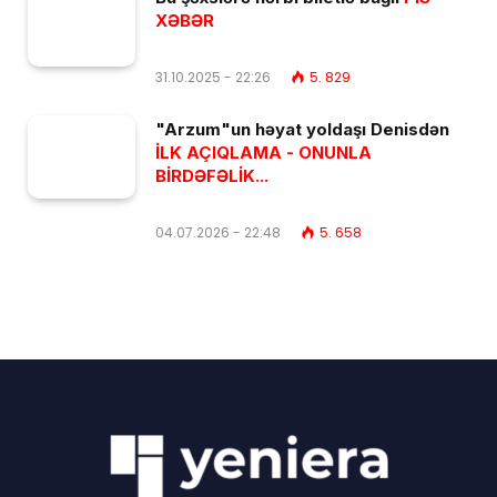
XƏBƏR
31.10.2025 - 22:26
5. 829
"Arzum"un həyat yoldaşı Denisdən
İLK AÇIQLAMA - ONUNLA
BİRDƏFƏLİK...
04.07.2026 - 22:48
5. 658