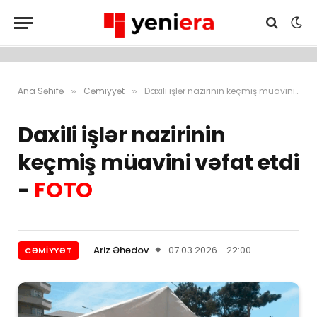
Ana Səhifə
Cəmiyyət
Daxili işlər nazirinin keçmiş müavini vəfat etdi – FOTO
»
»
Daxili işlər nazirinin
keçmiş müavini vəfat etdi
-
FOTO
Ariz Əhədov
07.03.2026 - 22:00
CƏMIYYƏT