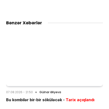
Bənzər Xəbərlər
07.08.2026 - 21:50
Gülnar Əliyeva
Bu kombilər bir-bir söküləcək -
Tarix açıqlandı