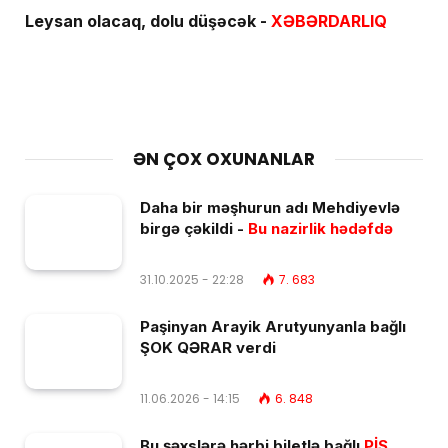
Leysan olacaq, dolu düşəcək -
XƏBƏRDARLIQ
ƏN ÇOX OXUNANLAR
Daha bir məşhurun adı Mehdiyevlə
birgə çəkildi -
Bu nazirlik hədəfdə
31.10.2025 - 22:28
7. 683
Paşinyan Arayik Arutyunyanla bağlı
ŞOK QƏRAR verdi
11.06.2026 - 14:15
6. 848
Bu şəxslərə hərbi biletlə bağlı
PİS