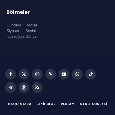
Bölmələr
Gündəm
Hadisə
Siyasət
Sosial
İqtisadiyyat
Dünya
Facebook
X
Instagram
Pinterest
YouTube
WhatsApp
TikTok
(Twitter)
Telegram
Threads
RSS
HAQQIMIZDA
LAYIHƏLƏR
REKLAM
MEDIA KODEKSI