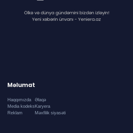
Ölkə və dünya gündəmini bizdən izləyin!
Yeni xəbərin ünvanı - Yeniera.az
Məlumat
Haqqımızda
Əlaqə
Media kodeks
Karyera
Reklam
Məxfilik siyasəti