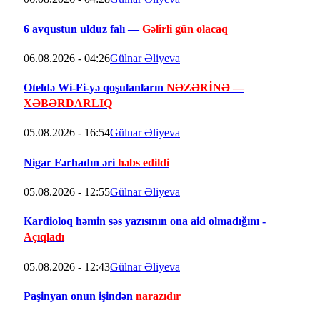
6 avqustun ulduz falı —
Gəlirli gün olacaq
06.08.2026 - 04:26
Gülnar Əliyeva
Oteldə Wi-Fi-yə qoşulanların
NƏZƏRİNƏ —
XƏBƏRDARLIQ
05.08.2026 - 16:54
Gülnar Əliyeva
Nigar Fərhadın əri
həbs edildi
05.08.2026 - 12:55
Gülnar Əliyeva
Kardioloq həmin səs yazısının ona aid olmadığını -
Açıqladı
05.08.2026 - 12:43
Gülnar Əliyeva
Paşinyan onun işindən
narazıdır