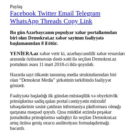
Paylaş
Facebook
Twitter
Email
Telegram
WhatsApp
Threads
Copy Link
Bu gün Azərbaycanın populyar xəbər portallarından
biri olan Demokrat.az xəbər saytının fəaliyyətə
başlamasından 8 il ötür.
YENİERA.az
xəbər verir ki, azərbaycandilli xəbər resursları
arasında özünəməxsus dəsti-xətti ilə seçilən Demokrat.az
portalının əsası 11 mart 2018-ci ildə qoyulub.
Hazırda sayt ölkənin tanınmış media strukturlarından biri
olan “Demokrat Media” şirkətinin tərkibində fəaliyyət
göstərir.
Fəaliyyətə başladığı ilk gündən müstəqillik və obyektivlik
prinsiplərinə sadiq qalan portal cəmiyyətin müxtəlif
təbəqələrinin səsini çatdıran informasiya platforması olmağı
qarşısına məqsəd qoyub. Qısa müddət ərzində peşəkar
jurnalistika prinsiplərinə sadiqliyi ilə seçilən Demokrat.az
artıq özünə geniş oxucu auditoriyası formalaşdırmağı
bacarıb.