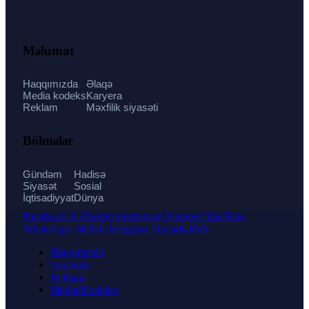
Məlumat
Haqqımızda
Əlaqə
Media kodeks
Karyera
Reklam
Məxfilik siyasəti
Bölmələr
Gündəm
Hadisə
Siyasət
Sosial
İqtisadiyyat
Dünya
Facebook
X (Twitter)
Instagram
Pinterest
YouTube
WhatsApp
TikTok
Telegram
Threads
RSS
Haqqımızda
Layihələr
Reklam
Media Kodeksi