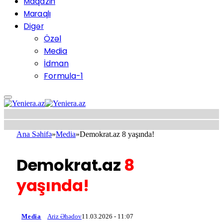
Maqazin
Maraqlı
Digər
Özəl
Media
İdman
Formula-1
Ana Səhifə
»
Media
»
Demokrat.az 8 yaşında!
Demokrat.az
8
yaşında!
Media
Ariz Əhədov
11.03.2026 - 11:07