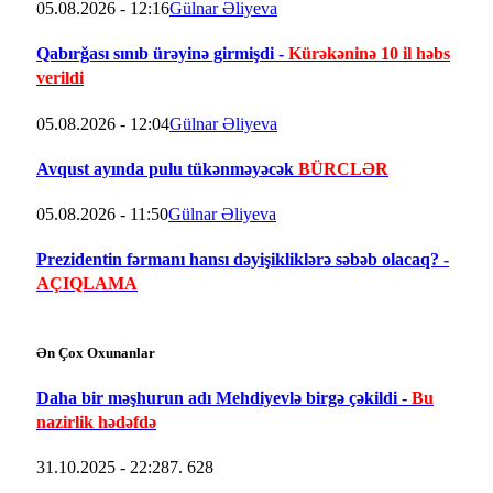
05.08.2026 - 12:16
Gülnar Əliyeva
Qabırğası sınıb ürəyinə girmişdi -
Kürəkəninə 10 il həbs
verildi
05.08.2026 - 12:04
Gülnar Əliyeva
Avqust ayında pulu tükənməyəcək
BÜRCLƏR
05.08.2026 - 11:50
Gülnar Əliyeva
Prezidentin fərmanı hansı dəyişikliklərə səbəb olacaq? -
AÇIQLAMA
Ən Çox Oxunanlar
Daha bir məşhurun adı Mehdiyevlə birgə çəkildi -
Bu
nazirlik hədəfdə
31.10.2025 - 22:28
7. 628