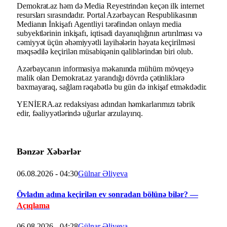
Demokrat.az həm də Media Reyestrindən keçən ilk internet
resursları sırasındadır. Portal Azərbaycan Respublikasının
Medianın İnkişafı Agentliyi tərəfindən onlayn media
subyektlərinin inkişafı, iqtisadi dayanıqlığının artırılması və
cəmiyyət üçün əhəmiyyətli layihələrin həyata keçirilməsi
məqsədilə keçirilən müsabiqənin qaliblərindən biri olub.
Azərbaycanın informasiya məkanında mühüm mövqeyə
malik olan Demokrat.az yarandığı dövrdə çətinliklərə
baxmayaraq, sağlam rəqabətlə bu gün də inkişaf etməkdədir.
YENİERA.az redaksiyası adından həmkarlarımızı təbrik
edir, fəaliyyətlərində uğurlar arzulayırıq.
Bənzər Xəbərlər
06.08.2026 - 04:30
Gülnar Əliyeva
Övladın adına keçirilən ev sonradan bölünə bilər? —
Açıqlama
06.08.2026 - 04:28
Gülnar Əliyeva