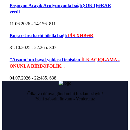
Paşinyan Arayik Arutyunyanla bağlı ŞOK QƏRAR
verdi
11.06.2026 - 14:15
6. 811
Bu şəxslərə hərbi biletlə bağlı
PİS XƏBƏR
31.10.2025 - 22:26
5. 807
"Arzum"un həyat yoldaşı Denisdən
İLK AÇIQLAMA -
ONUNLA BİRDƏFƏLİK...
04.07.2026 - 22:48
5. 638
Ölkə və dünya gündəmini bizdən izləyin!
Yeni xəbərin ünvanı - Yeniera.az