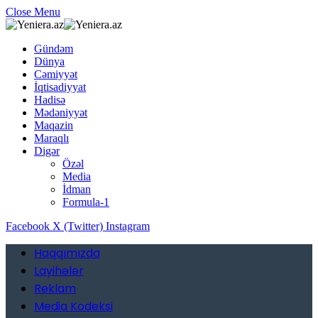
Close Menu
Gündəm
Dünya
Cəmiyyət
İqtisadiyyat
Hadisə
Mədəniyyət
Maqazin
Maraqlı
Digər
Özəl
Media
İdman
Formula-1
Facebook
X (Twitter)
Instagram
Haqqımızda
Layihələr
Reklam
Media Kodeksi