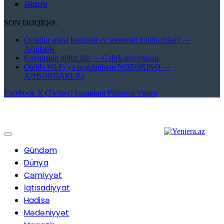
Əlaqə
SON DƏQİQƏ:
Övladın adına keçirilən ev sonradan bölünə bilər? —
Açıqlama
6 avqustun ulduz falı — Gəlirli gün olacaq
Oteldə Wi-Fi-yə qoşulanların NƏZƏRİNƏ —
XƏBƏRDARLIQ
Facebook
X (Twitter)
Instagram
Pinterest
Vimeo
Gündəm
Dünya
Cəmiyyət
İqtisadiyyat
Hadisə
Mədəniyyət