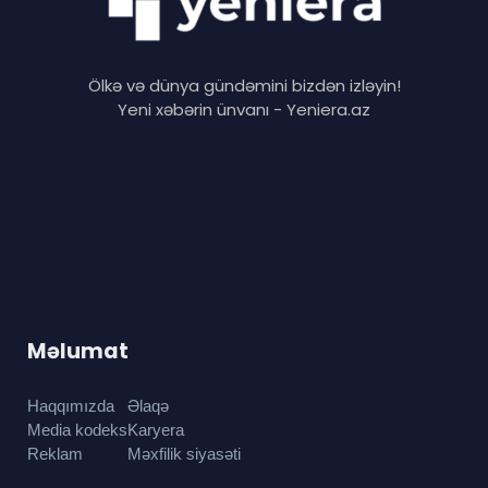
Ölkə və dünya gündəmini bizdən izləyin!
Yeni xəbərin ünvanı - Yeniera.az
Məlumat
Haqqımızda
Əlaqə
Media kodeks
Karyera
Reklam
Məxfilik siyasəti