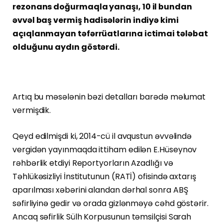
rezonans doğurmaqla yanaşı, 10 il bundan
əvvəl baş vermiş hadisələrin indiyə kimi
açıqlanmayan təfərrüatlarına ictimai tələbat
olduğunu aydın göstərdi.
Artıq bu məsələnin bəzi detalları barədə məlumat
vermişdik.
Qeyd edilmişdi ki, 2014-cü il avqustun əvvəlində
vergidən yayınmaqda ittiham edilən E.Hüseynov
rəhbərlik etdiyi Reportyorların Azadlığı və
Təhlükəsizliyi İnstitutunun (RATİ) ofisində axtarış
aparılması xəbərini alandan dərhal sonra ABŞ
səfirliyinə gedir və orada gizlənməyə cəhd göstərir.
Ancaq səfirlik Sülh Korpusunun təmsilçisi Sarah