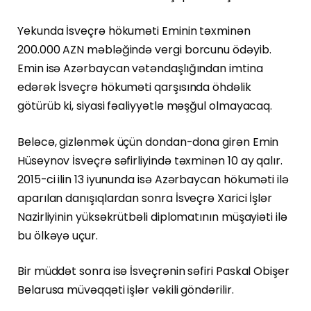
Yekunda İsveçrə hökuməti Eminin təxminən
200.000 AZN məbləğində vergi borcunu ödəyib.
Emin isə Azərbaycan vətəndaşlığından imtina
edərək İsveçrə hökuməti qarşısında öhdəlik
götürüb ki, siyasi fəaliyyətlə məşğul olmayacaq.
Beləcə, gizlənmək üçün dondan-dona girən Emin
Hüseynov İsveçrə səfirliyində təxminən 10 ay qalır.
2015-ci ilin 13 iyununda isə Azərbaycan hökuməti ilə
aparılan danışıqlardan sonra İsveçrə Xarici İşlər
Nazirliyinin yüksəkrütbəli diplomatının müşayiəti ilə
bu ölkəyə uçur.
Bir müddət sonra isə İsveçrənin səfiri Paskal Obişer
Belarusa müvəqqəti işlər vəkili göndərilir.