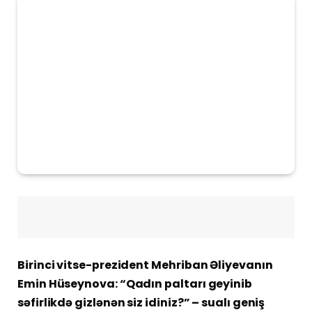
Birinci vitse-prezident Mehriban Əliyevanın
Emin Hüseynova: “Qadın paltarı geyinib
səfirlikdə gizlənən siz idiniz?” – sualı geniş