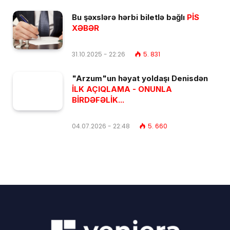
Bu şəxslərə hərbi biletlə bağlı
PİS
XƏBƏR
31.10.2025 - 22:26
5. 831
"Arzum"un həyat yoldaşı Denisdən
İLK AÇIQLAMA - ONUNLA
BİRDƏFƏLİK...
04.07.2026 - 22:48
5. 660