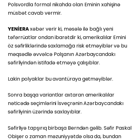
Polsvordla formal nikahda olan Eminin xahişinə
müsbət cavab vermir.
YENİERA
xəbər verir ki, məsələ ilə bağlı yeni
təfərrüatlar ondan ibarətdir ki, amerikalılar Emini
öz səfirliklərində saxlamağa risk etməyiblər və bu
məqsədlə əvvəlcə Polşanın Azərbaycandakı
səfirliyindən istifadə etməyə çalışıblar.
Lakin polyaklar bu avantüraya getməyiblər.
Sonra başqa variantlar axtaran amerikalılar
nəticədə seçimlərini İsveçrənin Azərbaycandakı
səfirliyinin üzərində saxlayıblar.
Səfirliyə tapşırıq birbaşa Berndən gəlib. Səfir Paskal
Obişer o zaman məzuniyyətdə olsa da, bundan