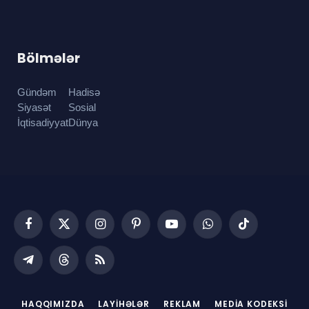
Bölmələr
Gündəm
Hadisə
Siyasət
Sosial
İqtisadiyyat
Dünya
Facebook
X
Instagram
Pinterest
YouTube
WhatsApp
TikTok
(Twitter)
Telegram
Threads
RSS
HAQQIMIZDA
LAYIHƏLƏR
REKLAM
MEDIA KODEKSI