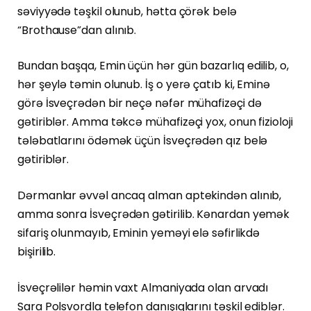
səviyyədə təşkil olunub, hətta çörək belə
“Brothause”dan alınıb.
Bundan başqa, Emin üçün hər gün bazarlıq edilib, o,
hər şeylə təmin olunub. İş o yerə çatıb ki, Eminə
görə İsveçrədən bir neçə nəfər mühafizəçi də
gətiriblər. Amma təkcə mühafizəçi yox, onun fizioloji
tələbatlarını ödəmək üçün İsveçrədən qız belə
gətiriblər.
Dərmanlar əvvəl ancaq alman aptekindən alınıb,
amma sonra İsveçrədən gətirilib. Kənardan yemək
sifariş olunmayıb, Eminin yeməyi elə səfirlikdə
bişirilib.
İsveçrəlilər həmin vaxt Almaniyada olan arvadı
Sara Polsvordla telefon danışıqlarını təşkil ediblər.