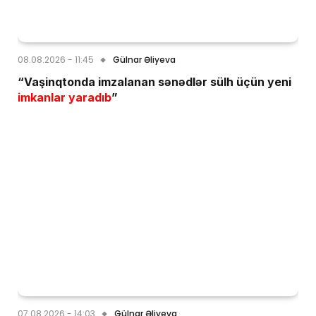
08.08.2026 - 11:45
Gülnar Əliyeva
“Vaşinqtonda imzalanan sənədlər sülh üçün yeni
imkanlar yaradıb
”
07.08.2026 - 14:03
Gülnar Əliyeva