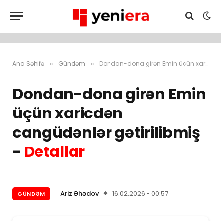
Ana Səhifə
Gündəm
Dondan-dona girən Emin üçün xaricdən cangüdənlər gətirilibmiş – Detallar
»
»
Dondan-dona girən Emin
üçün xaricdən
cangüdənlər gətirilibmiş
-
Detallar
Ariz Əhədov
16.02.2026 - 00:57
GÜNDƏM