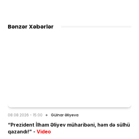
Bənzər Xəbərlər
08.08.2026 - 15:00
Gülnar Əliyeva
“Prezident İlham Əliyev müharibəni, həm də sülhü
qazandı!” -
Video