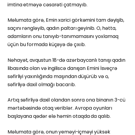
imtina etməyə cəsarəti çatmayıb.
Məlumata görə, Emin xarici görkəmini tam dəyişib,
saçını rəngləyib, qadın paltarı geyinib. O, hətta,
adamların onu tanıyıb-tanımamasını yoxlamaq
üçün bu formada küçəyə də çıxıb.
Nəhayət, avqustun 18-də azərbaycanlı tanışı qadın
libasında olan və ingiliscə danışan Emini İsveçrə
səfirliyi yaxınlığında maşından düşürüb və o,
səfirliyə daxil olmağı bacarıb.
Artıq səfirliyə daxil olandan sonra ona binanın 3-cü
mərtəbəsində otaq veriblər. Avropa oyunları
başlayana qədər elə həmin otaqda da qalıb.
Məlumata görə, onun yeməyi-içməyi yüksək