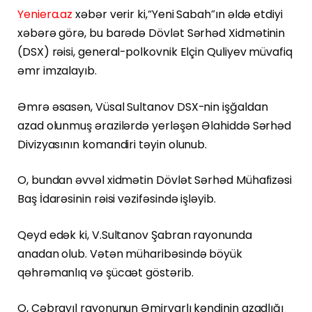
Yeniera.az
xəbər verir ki,“Yeni Sabah”ın əldə etdiyi
xəbərə görə, bu barədə Dövlət Sərhəd Xidmətinin
(DSX) rəisi, general-polkovnik Elçin Quliyev müvafiq
əmr imzalayıb.
Əmrə əsasən, Vüsal Sultanov DSX-nin işğaldan
azad olunmuş ərazilərdə yerləşən Əlahiddə Sərhəd
Divizyasının komandiri təyin olunub.
O, bundan əvvəl xidmətin Dövlət Sərhəd Mühafizəsi
Baş İdarəsinin rəisi vəzifəsində işləyib.
Qeyd edək ki, V.Sultanov Şabran rayonunda
anadan olub. Vətən müharibəsində böyük
qəhrəmanlıq və şücaət göstərib.
O, Cəbrayıl rayonunun Əmirvarlı kəndinin azadlığı