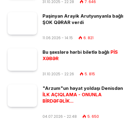
31.10.2025 - 22:28
7. 646
Paşinyan Arayik Arutyunyanla bağlı
ŞOK QƏRAR verdi
11.06.2026 - 14:15
6. 821
Bu şəxslərə hərbi biletlə bağlı
PİS
XƏBƏR
31.10.2025 - 22:26
5. 815
"Arzum"un həyat yoldaşı Denisdən
İLK AÇIQLAMA - ONUNLA
BİRDƏFƏLİK...
04.07.2026 - 22:48
5. 650