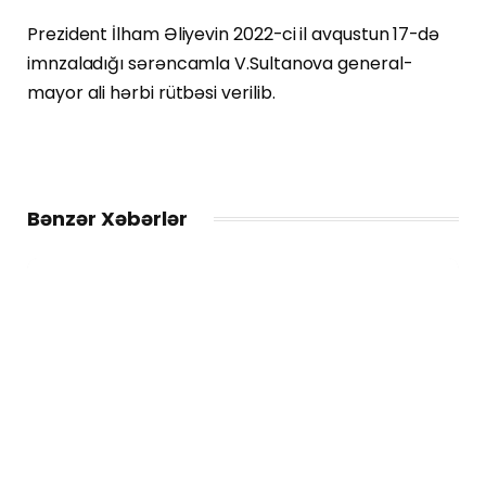
Prezident İlham Əliyevin 2022-ci il avqustun 17-də
imnzaladığı sərəncamla V.Sultanova general-
mayor ali hərbi rütbəsi verilib.
Bənzər Xəbərlər