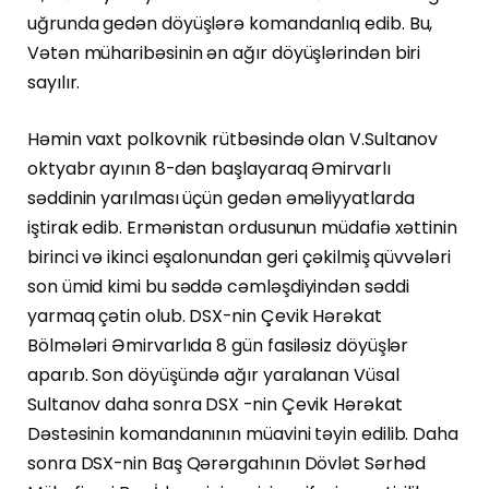
uğrunda gedən döyüşlərə komandanlıq edib. Bu,
Vətən müharibəsinin ən ağır döyüşlərindən biri
sayılır.
Həmin vaxt polkovnik rütbəsində olan V.Sultanov
oktyabr ayının 8-dən başlayaraq Əmirvarlı
səddinin yarılması üçün gedən əməliyyatlarda
iştirak edib. Ermənistan ordusunun müdafiə xəttinin
birinci və ikinci eşalonundan geri çəkilmiş qüvvələri
son ümid kimi bu səddə cəmləşdiyindən səddi
yarmaq çətin olub. DSX-nin Çevik Hərəkat
Bölmələri Əmirvarlıda 8 gün fasiləsiz döyüşlər
aparıb. Son döyüşündə ağır yaralanan Vüsal
Sultanov daha sonra DSX -nin Çevik Hərəkat
Dəstəsinin komandanının müavini təyin edilib. Daha
sonra DSX-nin Baş Qərərgahının Dövlət Sərhəd