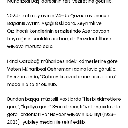
Mühafizəsi Baş İdarəsinin rəisi vəzifəsinə gətirilib.
2024-cü il may ayının 24-də Qazax rayonunun
Bağanıs Ayrım, Aşağı Əskipara, Xeyrımlı və
Qızılhacılı kəndlərinin ərazilərində Azərbaycan
bayrağının ucaldılması barədə Prezident İlham
Əliyevə məruzə edib.
İkinci Qarabağ müharibəsindəki xidmətlərinə görə
Vətən Müharibəsi Qəhrəmanı adına layiq görülüb.
Eyni zamanda, “Cəbrayılın azad olunmasına görə”
medalı ilə təltif olunub.
Bundan başqa, müxtəlif vaxtlarda “Hərbi xidmətlərə
görə”, “İgidliyə görə” 3-cü dərəcəli “Vətənə xidmətə
görə” ordenləri və “Heydər Əliyevin 100 illiyi (1923–
2023)” yubiley medalı ilə təltif edilib.