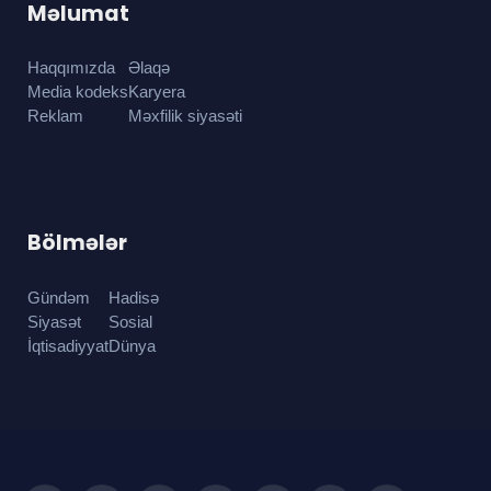
Məlumat
Haqqımızda
Əlaqə
Media kodeks
Karyera
Reklam
Məxfilik siyasəti
Bölmələr
Gündəm
Hadisə
Siyasət
Sosial
İqtisadiyyat
Dünya