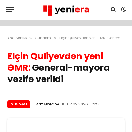
Ana Səhifə
Gündəm
Elçin Quliyevdən yeni ƏMR: General-mayora vəzifə verildi
»
»
Elçin Quliyevdən yeni
ƏMR:
General-mayora
vəzifə verildi
Ariz Əhədov
02.02.2026 - 21:50
GÜNDƏM