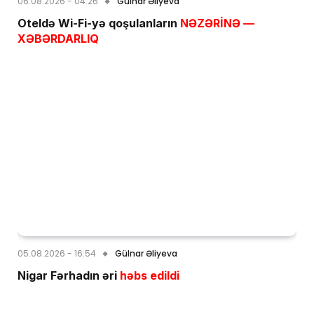
06.08.2026 - 04:26
Gülnar Əliyeva
Oteldə Wi-Fi-yə qoşulanların
NƏZƏRİNƏ —
XƏBƏRDARLIQ
05.08.2026 - 16:54
Gülnar Əliyeva
Nigar Fərhadın əri
həbs edildi