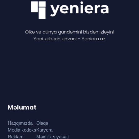
Ölkə və dünya gündəmini bizdən izləyin!
Yeni xəbərin ünvanı - Yeniera.az
Məlumat
Haqqımızda
Əlaqə
Media kodeks
Karyera
Reklam
Məxfilik siyasəti