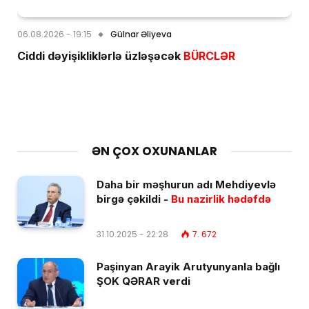
06.08.2026 - 19:15
Gülnar Əliyeva
Ciddi dəyişikliklərlə üzləşəcək
BÜRCLƏR
ƏN ÇOX OXUNANLAR
Daha bir məşhurun adı Mehdiyevlə
birgə çəkildi -
Bu nazirlik hədəfdə
31.10.2025 - 22:28
7. 672
Paşinyan Arayik Arutyunyanla bağlı
ŞOK QƏRAR verdi