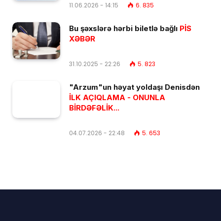
11.06.2026 - 14:15
6. 835
Bu şəxslərə hərbi biletlə bağlı
PİS
XƏBƏR
31.10.2025 - 22:26
5. 823
"Arzum"un həyat yoldaşı Denisdən
İLK AÇIQLAMA - ONUNLA
BİRDƏFƏLİK...
04.07.2026 - 22:48
5. 653