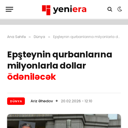
Ana Səhifə
Dünya
Epşteynin qurbanlarına milyonlarla dollar ödəniləcək
»
»
Epşteynin qurbanlarına
milyonlarla dollar
ödəniləcək
Ariz Əhədov
20.02.2026 - 12:10
DÜNYA