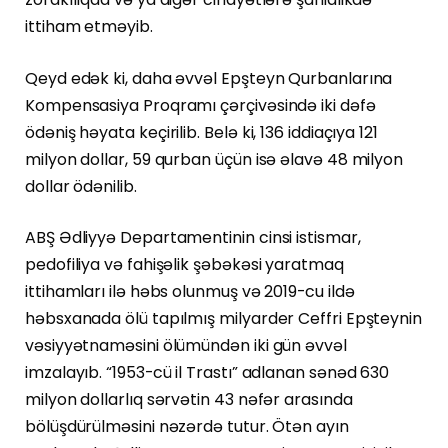
ittiham etməyib.
Qeyd edək ki, daha əvvəl Epşteyn Qurbanlarına
Kompensasiya Proqramı çərçivəsində iki dəfə
ödəniş həyata keçirilib. Belə ki, 136 iddiaçıya 121
milyon dollar, 59 qurban üçün isə əlavə 48 milyon
dollar ödənilib.
ABŞ Ədliyyə Departamentinin cinsi istismar,
pedofiliya və fahişəlik şəbəkəsi yaratmaq
ittihamları ilə həbs olunmuş və 2019-cu ildə
həbsxanada ölü tapılmış milyarder Ceffri Epşteynin
vəsiyyətnaməsini ölümündən iki gün əvvəl
imzalayıb. “1953-cü il Trastı” adlanan sənəd 630
milyon dollarlıq sərvətin 43 nəfər arasında
bölüşdürülməsini nəzərdə tutur. Ötən ayın