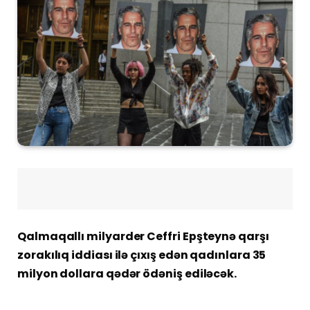
Qalmaqallı milyarder Ceffri Epşteynə qarşı
zorakılıq iddiası ilə çıxış edən qadınlara 35
milyon dollara qədər ödəniş ediləcək.