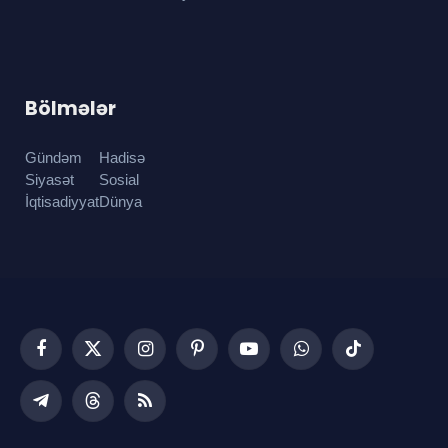
Bölmələr
Gündəm
Hadisə
Siyasət
Sosial
İqtisadiyyat
Dünya
Facebook
X
Instagram
Pinterest
YouTube
WhatsApp
TikTok
(Twitter)
Telegram
Threads
RSS