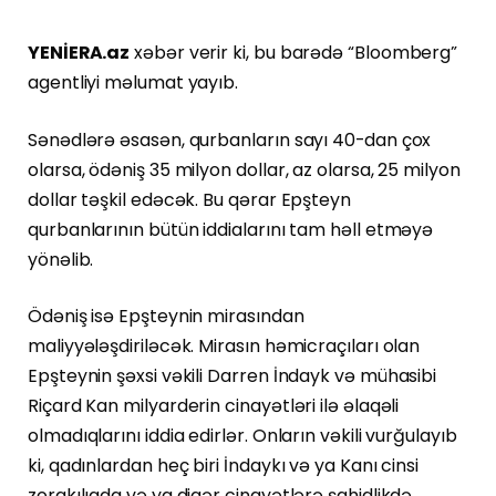
YENİERA.az
xəbər verir ki, bu barədə “Bloomberg”
agentliyi məlumat yayıb.
Sənədlərə əsasən, qurbanların sayı 40-dan çox
olarsa, ödəniş 35 milyon dollar, az olarsa, 25 milyon
dollar təşkil edəcək. Bu qərar Epşteyn
qurbanlarının bütün iddialarını tam həll etməyə
yönəlib.
Ödəniş isə Epşteynin mirasından
maliyyələşdiriləcək. Mirasın həmicraçıları olan
Epşteynin şəxsi vəkili Darren İndayk və mühasibi
Riçard Kan milyarderin cinayətləri ilə əlaqəli
olmadıqlarını iddia edirlər. Onların vəkili vurğulayıb
ki, qadınlardan heç biri İndaykı və ya Kanı cinsi
zorakılıqda və ya digər cinayətlərə şahidlikdə