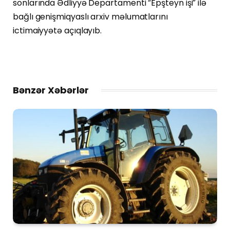
sonlarında Ədliyyə Departamenti “Epşteyn işi” ilə
bağlı genişmiqyaslı arxiv məlumatlarını
ictimaiyyətə açıqlayıb.
Bənzər Xəbərlər