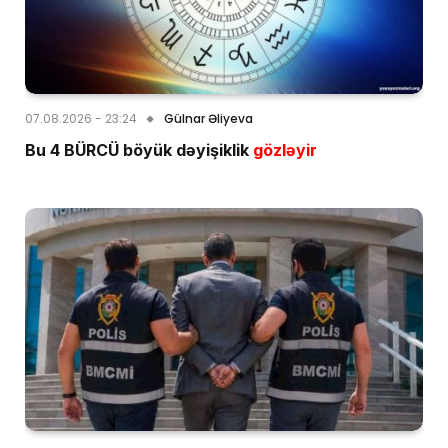
07.08.2026 - 23:24
Gülnar Əliyeva
Bu 4 BÜRCÜ böyük dəyişiklik
gözləyir