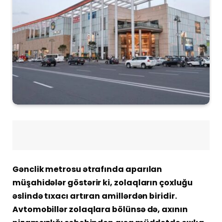
Gənclik metrosu ətrafında aparılan
müşahidələr göstərir ki, zolaqların çoxluğu
əslində tıxacı artıran amillərdən biridir.
Avtomobillər zolaqlara bölünsə də, axının