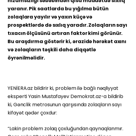
nizamsızlığı səbəbindən qısa müddətdə sıxlıq
yaranır. Pik saatlarda bu yığılma bütün
zolaqlara yayılır və yaxın küçə və
prospektlərdə də sıxlıq yaradır. Zolaqların sayı
tıxacın ölçüsünü artıran faktor kimi görünür.
Bu araşdırma göstərir ki, ərazidə hərəkət axını
və zolaqların təşkili daha diqqətlə
öyrənilməlidir.
YENİERA.az bildirir ki, problem ilə bağlı nəqliyyat
eksperti Yasin Mustafayev Demokrat.az-a bildirib
ki, Gənclik metrosunun qarşısında zolaqların sayı
kifayət qədər çoxdur:
“Lakin problem zolaq çoxluğundan qaynaqlanmır.