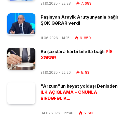
31.10.2025 - 22:28
7. 683
Paşinyan Arayik Arutyunyanla bağlı
ŞOK QƏRAR verdi
11.06.2026 - 14:15
6. 850
Bu şəxslərə hərbi biletlə bağlı
PİS
XƏBƏR
31.10.2025 - 22:26
5. 831
"Arzum"un həyat yoldaşı Denisdən
İLK AÇIQLAMA - ONUNLA
BİRDƏFƏLİK...
04.07.2026 - 22:48
5. 660