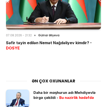
07.08.2026 - 21:32
Gülnar Əliyeva
Səfir təyin edilən Nemət Nağdəliyev kimdir? -
DOSYE
ƏN ÇOX OXUNANLAR
Daha bir məşhurun adı Mehdiyevlə
birgə çəkildi -
Bu nazirlik hədəfdə