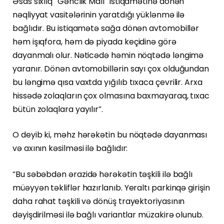
Əsas sıxlıq “Gənclik Mall” istiqamətinə dönən
nəqliyyat vasitələrinin yaratdığı yüklənmə ilə
bağlıdır. Bu istiqamətə sağa dönən avtomobillər
həm işıqfora, həm də piyada keçidinə görə
dayanmalı olur. Nəticədə həmin nöqtədə ləngimə
yaranır. Dönən avtomobillərin sayı çox olduğundan
bu ləngimə qısa vaxtda yığılıb tıxaca çevrilir. Arxa
hissədə zolaqların çox olmasına baxmayaraq, tıxac
bütün zolaqlara yayılır”.
O deyib ki, məhz hərəkətin bu nöqtədə dayanması
və axının kəsilməsi ilə bağlıdır:
“Bu səbəbdən ərazidə hərəkətin təşkili ilə bağlı
müəyyən təkliflər hazırlanıb. Yeraltı parkinqə girişin
daha rahat təşkili və dönüş trayektoriyasının
dəyişdirilməsi ilə bağlı variantlar müzakirə olunub.