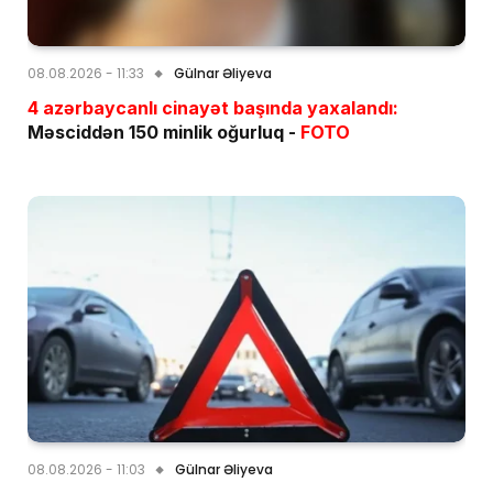
08.08.2026 - 11:33
Gülnar Əliyeva
4 azərbaycanlı cinayət başında yaxalandı:
Məsciddən 150 minlik oğurluq -
FOTO
08.08.2026 - 11:03
Gülnar Əliyeva