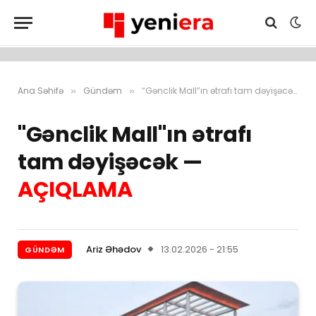
Ana Səhifə
Gündəm
“Gənclik Mall”ın ətrafı tam dəyişəcək — AÇIQLAMA
»
»
"Gənclik Mall"ın ətrafı
tam dəyişəcək —
AÇIQLAMA
Ariz Əhədov
13.02.2026 - 21:55
GÜNDƏM