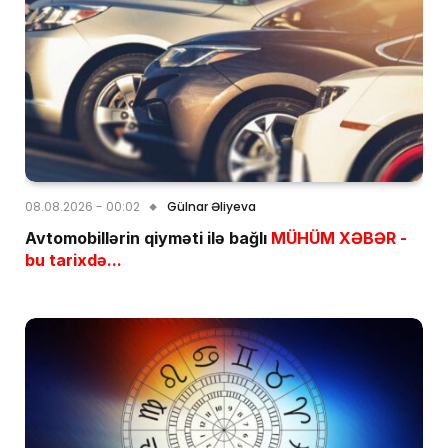
08.08.2026 - 00:02
Gülnar Əliyeva
Avtomobillərin qiyməti ilə bağlı
MÜHÜM XƏBƏR -
bu tarixdə...