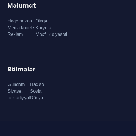
Məlumat
Haqqımızda
Əlaqə
Media kodeks
Karyera
Reklam
Məxfilik siyasəti
Bölmələr
Gündəm
Hadisə
Siyasət
Sosial
İqtisadiyyat
Dünya