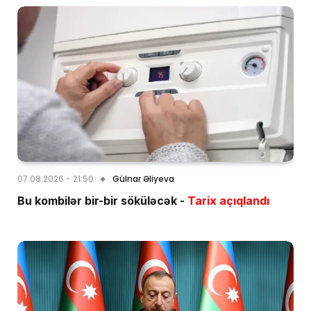
07.08.2026 - 21:50
Gülnar Əliyeva
Bu kombilər bir-bir söküləcək -
Tarix açıqlandı