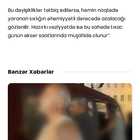
Bu dəyişikliklər tətbiq edilərsə, həmin nöqtədə
yaranan sıxlığın əhəmiyyətli dərəcədə azalacağı
gözlənilir. Hazırkı vəziyyətdə isə bu sahədə tıxac
günün əksər saatlarında müşahidə olunur”.
Bənzər Xəbərlər