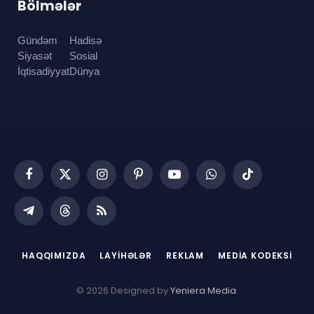
Bölmələr
Gündəm
Hadisə
Siyasət
Sosial
İqtisadiyyat
Dünya
Facebook
X
Instagram
Pinterest
YouTube
WhatsApp
TikTok
(Twitter)
Telegram
Threads
RSS
HAQQIMIZDA
LAYIHƏLƏR
REKLAM
MEDIA KODEKSI
© 2026 Designed by
Yeniera Media
.