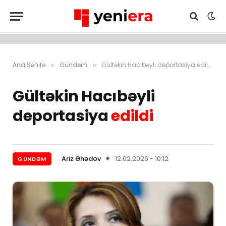
Ana Səhifə
Gündəm
Gültəkin Hacıbəyli deportasiya edildi
»
»
Gültəkin Hacıbəyli
deportasiya
edildi
Ariz Əhədov
12.02.2026 - 10:12
GÜNDƏM