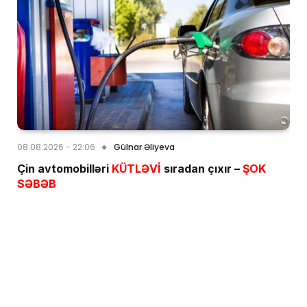
08.08.2026 - 22:06
Gülnar Əliyeva
Çin avtomobilləri
KÜTLƏVİ
sıradan çıxır –
ŞOK
SƏBƏB