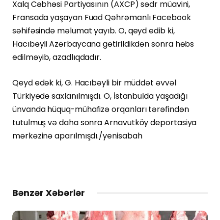
Xalq Cəbhəsi Partiyasının (AXCP) sədr müavini,
Fransada yaşayan Fuad Qəhrəmanlı Facebook
səhifəsində məlumat yayıb. O, qeyd edib ki,
Hacıbəyli Azərbaycana gətirildikdən sonra həbs
edilməyib, azadlıqdadır.
Qeyd edək ki, G. Hacıbəyli bir müddət əvvəl
Türkiyədə saxlanılmışdı. O, İstanbulda yaşadığı
ünvanda hüquq-mühafizə orqanları tərəfindən
tutulmuş və daha sonra Arnavutköy deportasiya
mərkəzinə aparılmışdı./yenisabah
Bənzər Xəbərlər