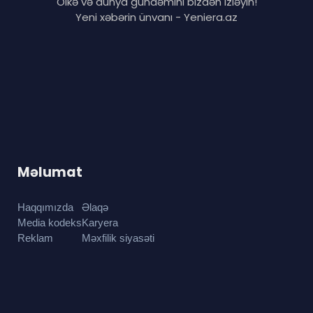
Ölkə və dünya gündəmini bizdən izləyin!
Yeni xəbərin ünvanı - Yeniera.az
Məlumat
Haqqımızda
Əlaqə
Media kodeks
Karyera
Reklam
Məxfilik siyasəti