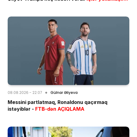
08.08.2026 - 22:07
Gülnar Əliyeva
Messini partlatmaq, Ronaldonu qaçırmaq
istəyiblər -
FTB-dən AÇIQLAMA