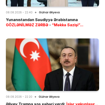
08.08.2026 - 22:40
Gülnar Əliyeva
Yunanıstandan Səudiyyə Ərəbistanına
GÖZLƏNİLMƏZ ZƏRBƏ
-
“Məkkə Sazişi”...
08.08.2026 - 22:20
Gülnar Əliyeva
Əliyev Trampa xoş xəbəri verdi:
İşlər yekunlaşır...