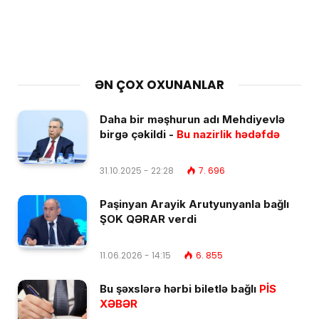
ƏN ÇOX OXUNANLAR
Daha bir məşhurun adı Mehdiyevlə
birgə çəkildi -
Bu nazirlik hədəfdə
31.10.2025 - 22:28
7. 696
Paşinyan Arayik Arutyunyanla bağlı
ŞOK QƏRAR verdi
11.06.2026 - 14:15
6. 855
Bu şəxslərə hərbi biletlə bağlı
PİS
XƏBƏR