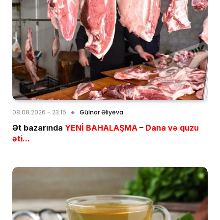
08.08.2026 - 23:15
Gülnar Əliyeva
Ət bazarında
YENİ BAHALAŞMA
–
Dana və quzu
əti...