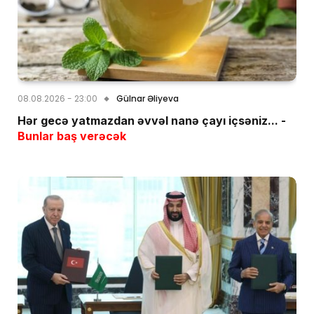
08.08.2026 - 23:00
Gülnar Əliyeva
Hər gecə yatmazdan əvvəl nanə çayı içsəniz... -
Bunlar baş verəcək