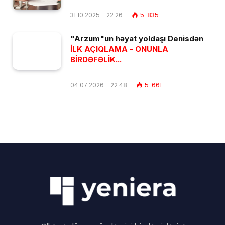
31.10.2025 - 22:26
5. 835
"Arzum"un həyat yoldaşı Denisdən
İLK AÇIQLAMA - ONUNLA
BİRDƏFƏLİK...
04.07.2026 - 22:48
5. 661