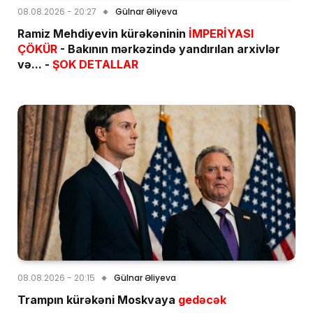
08.08.2026 - 20:27
Gülnar Əliyeva
Ramiz Mehdiyevin kürəkəninin
İMPERİYASI
ÇÖKÜR
- Bakının mərkəzində yandırılan arxivlər
və... -
ŞOK DETALLAR
08.08.2026 - 20:15
Gülnar Əliyeva
Trampın kürəkəni Moskvaya
gedəcək