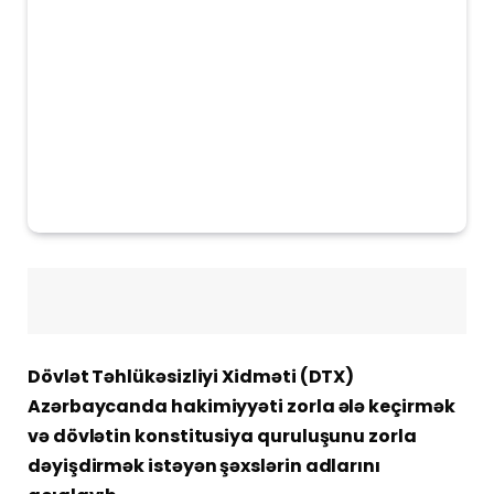
Dövlət Təhlükəsizliyi Xidməti (DTX)
Azərbaycanda hakimiyyəti zorla ələ keçirmək
və dövlətin konstitusiya quruluşunu zorla
dəyişdirmək istəyən şəxslərin adlarını