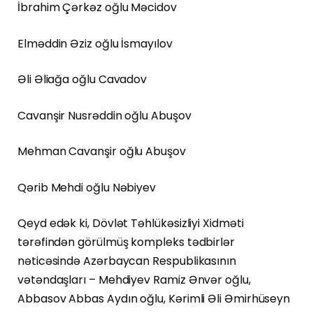
İbrahim Çərkəz oğlu Məcidov
Elməddin Əziz oğlu İsmayılov
Əli Əliağa oğlu Cavadov
Cavanşir Nusrəddin oğlu Abuşov
Mehman Cavanşir oğlu Abuşov
Qərib Mehdi oğlu Nəbiyev
Qeyd edək ki, Dövlət Təhlükəsizliyi Xidməti
tərəfindən görülmüş kompleks tədbirlər
nəticəsində Azərbaycan Respublikasının
vətəndaşları – Mehdiyev Ramiz Ənvər oğlu,
Abbasov Abbas Aydın oğlu, Kərimli Əli Əmirhüseyn