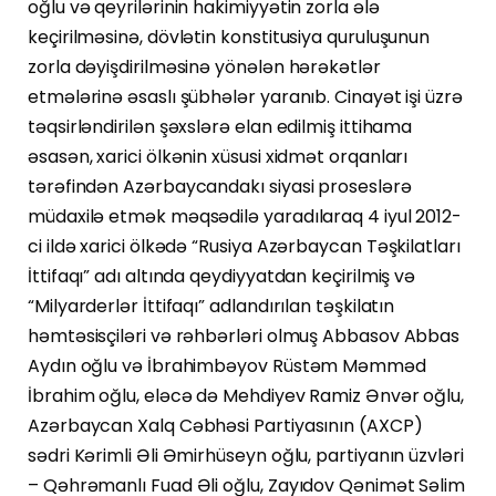
oğlu və qeyrilərinin hakimiyyətin zorla ələ
keçirilməsinə, dövlətin konstitusiya quruluşunun
zorla dəyişdirilməsinə yönələn hərəkətlər
etmələrinə əsaslı şübhələr yaranıb. Cinayət işi üzrə
təqsirləndirilən şəxslərə elan edilmiş ittihama
əsasən, xarici ölkənin xüsusi xidmət orqanları
tərəfindən Azərbaycandakı siyasi proseslərə
müdaxilə etmək məqsədilə yaradılaraq 4 iyul 2012-
ci ildə xarici ölkədə “Rusiya Azərbaycan Təşkilatları
İttifaqı” adı altında qeydiyyatdan keçirilmiş və
“Milyarderlər İttifaqı” adlandırılan təşkilatın
həmtəsisçiləri və rəhbərləri olmuş Abbasov Abbas
Aydın oğlu və İbrahimbəyov Rüstəm Məmməd
İbrahim oğlu, eləcə də Mehdiyev Ramiz Ənvər oğlu,
Azərbaycan Xalq Cəbhəsi Partiyasının (AXCP)
sədri Kərimli Əli Əmirhüseyn oğlu, partiyanın üzvləri
– Qəhrəmanlı Fuad Əli oğlu, Zayıdov Qənimət Səlim