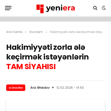
Ana Səhifə
Gündəm
Hakimiyyəti zorla ələ keçirmək istəyənlərin TAM SİYAHISI
»
»
Hakimiyyəti zorla ələ
keçirmək istəyənlərin
TAM SİYAHISI
Ariz Əhədov
12.02.2026 - 14:50
GÜNDƏM