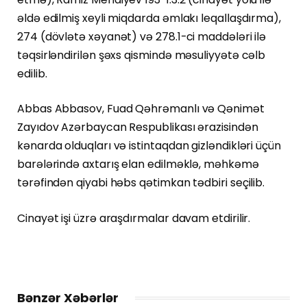
əldə edilmiş xeyli miqdarda əmlakı leqallaşdırma),
274 (dövlətə xəyanət) və 278.1-ci maddələri ilə
təqsirləndirilən şəxs qismində məsuliyyətə cəlb
edilib.
Abbas Abbasov, Fuad Qəhrəmanlı və Qənimət
Zayıdov Azərbaycan Respublikası ərazisindən
kənarda olduqları və istintaqdan gizləndikləri üçün
barələrində axtarış elan edilməklə, məhkəmə
tərəfindən qiyabi həbs qətimkan tədbiri seçilib.
Cinayət işi üzrə araşdırmalar davam etdirilir.
Bənzər Xəbərlər