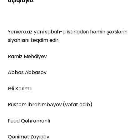
açıqlayıb.
Yeniera.az yeni sabah-a istinadən həmin şəxslərin
siyahısını təqdim edir.
Ramiz Mehdiyev
Abbas Abbasov
Əli Kərimli
Rüstəm İbrahimbəyov (vəfat edib)
Fuad Qəhrəmanlı
Qənimət Zayıdov