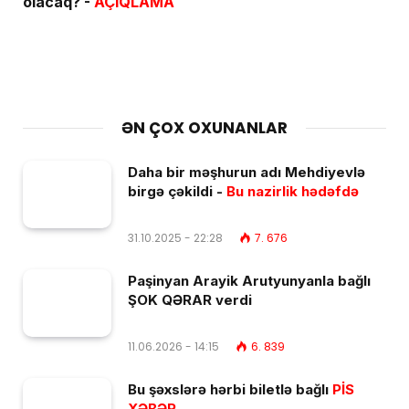
olacaq? -
AÇIQLAMA
ƏN ÇOX OXUNANLAR
Daha bir məşhurun adı Mehdiyevlə
birgə çəkildi -
Bu nazirlik hədəfdə
31.10.2025 - 22:28
7. 676
Paşinyan Arayik Arutyunyanla bağlı
ŞOK QƏRAR verdi
11.06.2026 - 14:15
6. 839
Bu şəxslərə hərbi biletlə bağlı
PİS
XƏBƏR