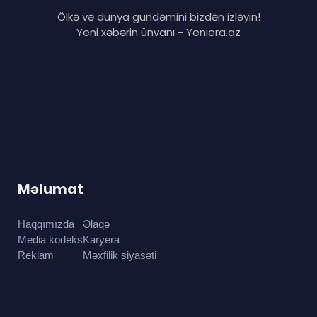
Ölkə və dünya gündəmini bizdən izləyin!
Yeni xəbərin ünvanı - Yeniera.az
Məlumat
Haqqımızda
Əlaqə
Media kodeks
Karyera
Reklam
Məxfilik siyasəti