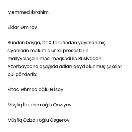
Məmməd İbrahim
Eldar Əmirov
Bundan başqa, DTX tərəfindən yayınlanmış
siyahıdan məlum olur ki, proseslərin
maliyyələşdirilməsi məqsədi ilə Rusiyadan
Azərbaycana aşağıda adları qeyd olunmuş şəxslər
pul göndərib:
Eltac Əhməd oğlu Əlisoy
Müşfiq İbrahim oğlu Qazıyev
Müşfiq Əzizalı oğlu Əsgərov