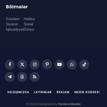
Bölmələr
Gündəm
Hadisə
Siyasət
Sosial
İqtisadiyyat
Dünya
Facebook
X
Instagram
Pinterest
YouTube
WhatsApp
TikTok
(Twitter)
Telegram
Threads
RSS
HAQQIMIZDA
LAYIHƏLƏR
REKLAM
MEDIA KODEKSI
© 2026 Designed by
Yeniera Media
.