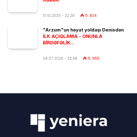
31.10.2025 - 22:26
5. 824
"Arzum"un həyat yoldaşı Denisdən
İLK AÇIQLAMA - ONUNLA
BİRDƏFƏLİK...
04.07.2026 - 22:48
5. 655