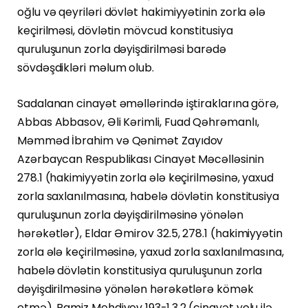
oğlu və qeyriləri dövlət hakimiyyətinin zorla ələ
keçirilməsi, dövlətin mövcud konstitusiya
quruluşunun zorla dəyişdirilməsi barədə
sövdəşdikləri məlum olub.
Sadalanan cinayət əməllərində iştiraklarına görə,
Abbas Abbasov, Əli Kərimli, Fuad Qəhrəmanlı,
Məmməd İbrahim və Qənimət Zayıdov
Azərbaycan Respublikası Cinayət Məcəlləsinin
278.1 (hakimiyyətin zorla ələ keçirilməsinə, yaxud
zorla saxlanılmasına, habelə dövlətin konstitusiya
quruluşunun zorla dəyişdirilməsinə yönələn
hərəkətlər), Eldar Əmirov 32.5, 278.1 (hakimiyyətin
zorla ələ keçirilməsinə, yaxud zorla saxlanılmasına,
habelə dövlətin konstitusiya quruluşunun zorla
dəyişdirilməsinə yönələn hərəkətlərə kömək
etmə), Ramiz Mehdiyev 193-1.3.2 (cinayət yolu ilə