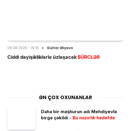
06.08.2026 - 19:15
Gülnar Əliyeva
Ciddi dəyişikliklərlə üzləşəcək
BÜRCLƏR
ƏN ÇOX OXUNANLAR
Daha bir məşhurun adı Mehdiyevlə
birgə çəkildi -
Bu nazirlik hədəfdə