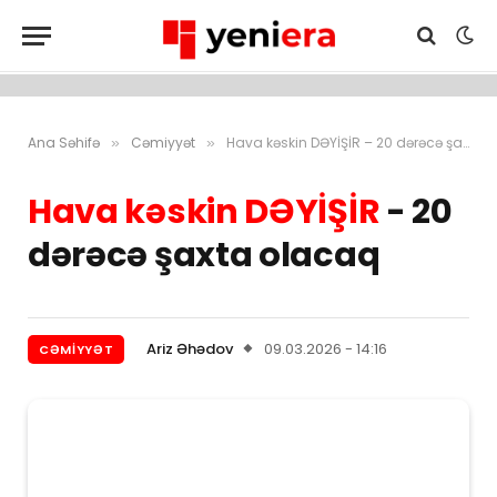
Ana Səhifə
Cəmiyyət
Hava kəskin DƏYİŞİR – 20 dərəcə şaxta olacaq
»
»
Hava kəskin DƏYİŞİR
- 20
dərəcə şaxta olacaq
Ariz Əhədov
09.03.2026 - 14:16
CƏMIYYƏT