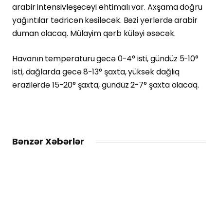
arabir intensivləşəcəyi ehtimalı var. Axşama doğru
yağıntılar tədricən kəsiləcək. Bəzi yerlərdə arabir
duman olacaq. Mülayim qərb küləyi əsəcək.
Havanın temperaturu gecə 0-4° isti, gündüz 5-10°
isti, dağlarda gecə 8-13° şaxta, yüksək dağlıq
ərazilərdə 15-20° şaxta, gündüz 2-7° şaxta olacaq.
Bənzər Xəbərlər