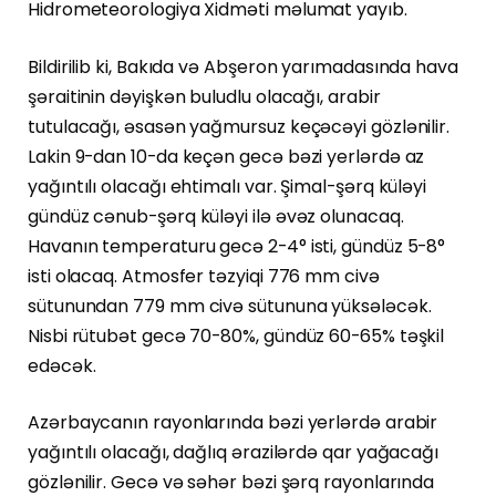
Hidrometeorologiya Xidməti məlumat yayıb.
Bildirilib ki, Bakıda və Abşeron yarımadasında hava
şəraitinin dəyişkən buludlu olacağı, arabir
tutulacağı, əsasən yağmursuz keçəcəyi gözlənilir.
Lakin 9-dan 10-da keçən gecə bəzi yerlərdə az
yağıntılı olacağı ehtimalı var. Şimal-şərq küləyi
gündüz cənub-şərq küləyi ilə əvəz olunacaq.
Havanın temperaturu gecə 2-4° isti, gündüz 5-8°
isti olacaq. Atmosfer təzyiqi 776 mm civə
sütunundan 779 mm civə sütununa yüksələcək.
Nisbi rütubət gecə 70-80%, gündüz 60-65% təşkil
edəcək.
Azərbaycanın rayonlarında bəzi yerlərdə arabir
yağıntılı olacağı, dağlıq ərazilərdə qar yağacağı
gözlənilir. Gecə və səhər bəzi şərq rayonlarında