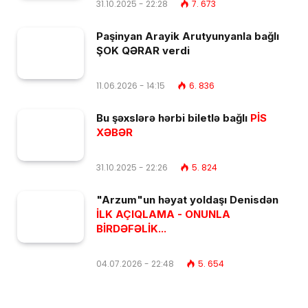
31.10.2025 - 22:28
7. 673
Paşinyan Arayik Arutyunyanla bağlı
ŞOK QƏRAR verdi
11.06.2026 - 14:15
6. 836
Bu şəxslərə hərbi biletlə bağlı
PİS
XƏBƏR
31.10.2025 - 22:26
5. 824
"Arzum"un həyat yoldaşı Denisdən
İLK AÇIQLAMA - ONUNLA
BİRDƏFƏLİK...
04.07.2026 - 22:48
5. 654