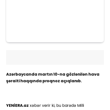
Azərbaycanda martın 10-na gözlənilən hava
şəraiti haqqında proqnoz açıqlanıb.
YENİERA.az
xəbər verir ki, bu barədə Milli