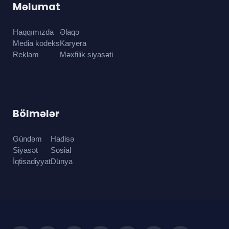
Məlumat
Haqqımızda
Əlaqə
Media kodeks
Karyera
Reklam
Məxfilik siyasəti
Bölmələr
Gündəm
Hadisə
Siyasət
Sosial
İqtisadiyyat
Dünya