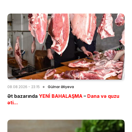
08.08.2026 - 23:15
Gülnar Əliyeva
Ət bazarında
YENİ BAHALAŞMA
–
Dana və quzu
əti...