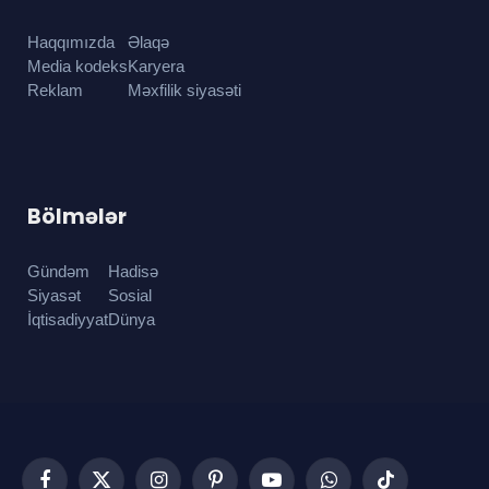
Haqqımızda
Əlaqə
Media kodeks
Karyera
Reklam
Məxfilik siyasəti
Bölmələr
Gündəm
Hadisə
Siyasət
Sosial
İqtisadiyyat
Dünya
Facebook
X
Instagram
Pinterest
YouTube
WhatsApp
TikTok