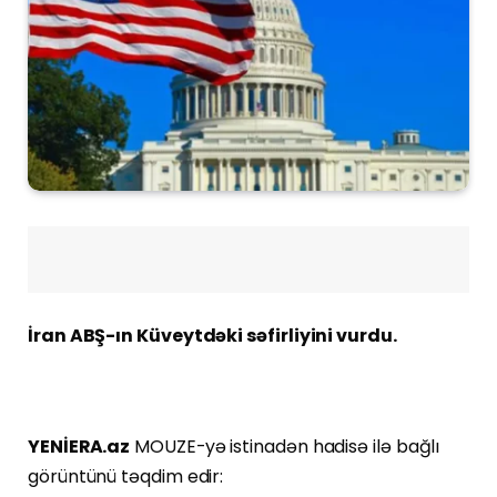
İran ABŞ-ın Küveytdəki səfirliyini vurdu.
YENİERA.az
MOUZE-yə istinadən hadisə ilə bağlı
görüntünü təqdim edir: