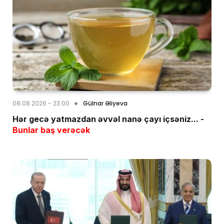
08.08.2026 - 23:00
Gülnar Əliyeva
Hər gecə yatmazdan əvvəl nanə çayı içsəniz... -
Bunlar baş verəcək