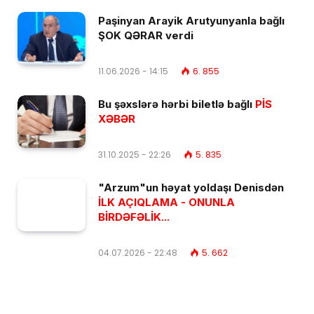
Paşinyan Arayik Arutyunyanla bağlı
ŞOK QƏRAR verdi
11.06.2026 - 14:15
6. 855
Bu şəxslərə hərbi biletlə bağlı
PİS
XƏBƏR
31.10.2025 - 22:26
5. 835
"Arzum"un həyat yoldaşı Denisdən
İLK AÇIQLAMA - ONUNLA
BİRDƏFƏLİK...
04.07.2026 - 22:48
5. 662