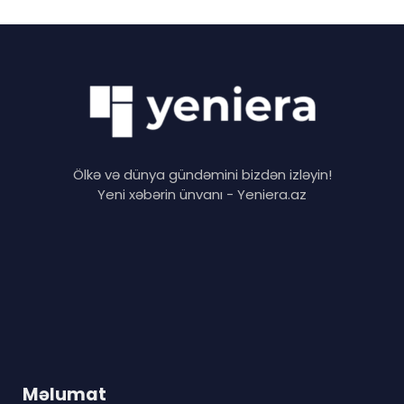
Ölkə və dünya gündəmini bizdən izləyin!
Yeni xəbərin ünvanı - Yeniera.az
Məlumat