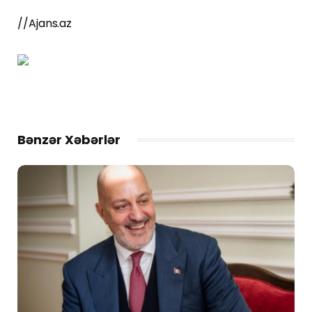
//Ajans.az
Bənzər Xəbərlər