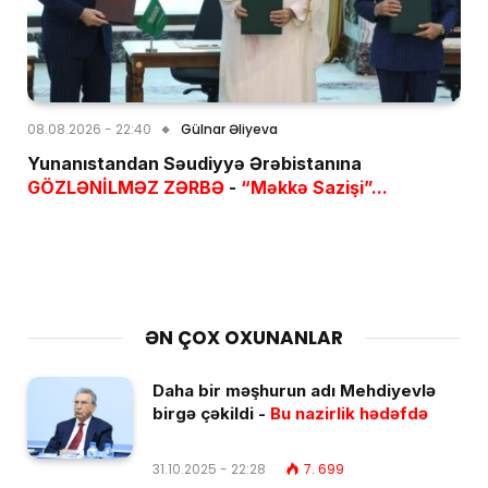
08.08.2026 - 22:40
Gülnar Əliyeva
Yunanıstandan Səudiyyə Ərəbistanına
GÖZLƏNİLMƏZ ZƏRBƏ
-
“Məkkə Sazişi”...
ƏN ÇOX OXUNANLAR
Daha bir məşhurun adı Mehdiyevlə
birgə çəkildi -
Bu nazirlik hədəfdə
31.10.2025 - 22:28
7. 699