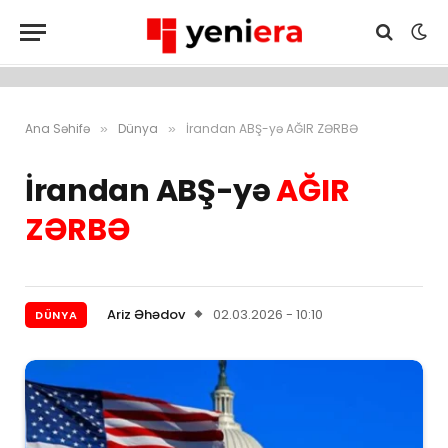
Ana Səhifə
Dünya
İrandan ABŞ-yə AĞIR ZƏRBƏ
»
»
İrandan ABŞ-yə
AĞIR
ZƏRBƏ
Ariz Əhədov
02.03.2026 - 10:10
DÜNYA