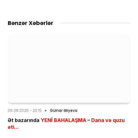
Bənzər Xəbərlər
08.08.2026 - 23:15
Gülnar Əliyeva
Ət bazarında
YENİ BAHALAŞMA
–
Dana və quzu
əti...