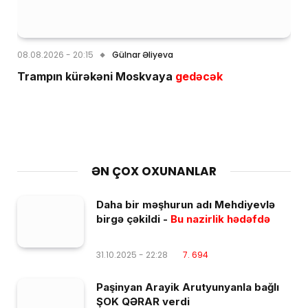
08.08.2026 - 20:15
Gülnar Əliyeva
Trampın kürəkəni Moskvaya
gedəcək
ƏN ÇOX OXUNANLAR
Daha bir məşhurun adı Mehdiyevlə
birgə çəkildi -
Bu nazirlik hədəfdə
31.10.2025 - 22:28
7. 694
Paşinyan Arayik Arutyunyanla bağlı
ŞOK QƏRAR verdi