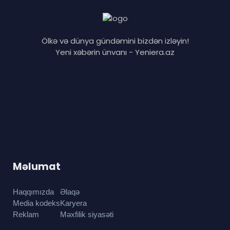
Ölkə və dünya gündəmini bizdən izləyin!
Yeni xəbərin ünvanı - Yeniera.az
Məlumat
Haqqımızda
Əlaqə
Media kodeks
Karyera
Reklam
Məxfilik siyasəti