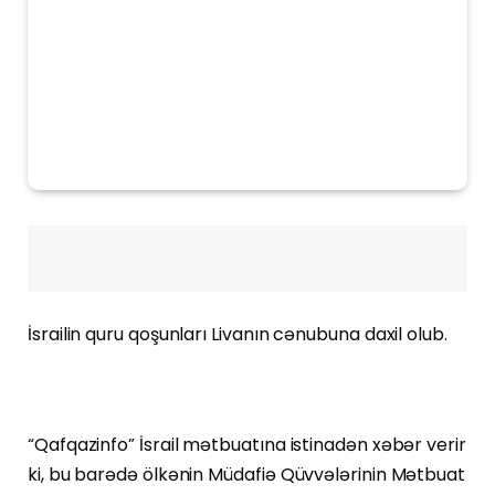
İsrailin quru qoşunları Livanın cənubuna daxil olub.
“Qafqazinfo” İsrail mətbuatına istinadən xəbər verir
ki, bu barədə ölkənin Müdafiə Qüvvələrinin Mətbuat