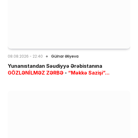
08.08.2026 - 22:40
Gülnar Əliyeva
Yunanıstandan Səudiyyə Ərəbistanına
GÖZLƏNİLMƏZ ZƏRBƏ
-
“Məkkə Sazişi”...