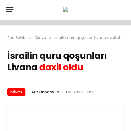
Ana Səhifə
Dünya
İsrailin quru qoşunları Livana daxil oldu
»
»
İsrailin quru qoşunları
Livana
daxil oldu
Ariz Əhədov
03.03.2026 - 13:23
DÜNYA