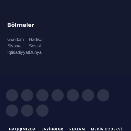
Bölmələr
Gündəm
Hadisə
Siyasət
Sosial
İqtisadiyyat
Dünya
Facebook
X
Instagram
Pinterest
YouTube
WhatsApp
TikTok
(Twitter)
Telegram
Threads
RSS
HAQQIMIZDA
LAYIHƏLƏR
REKLAM
MEDIA KODEKSI