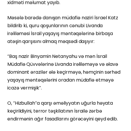
xidməti məlumat yayıb.
Məsələ barədə danışan müdafiə naziri İsrael Katz
bildirib ki, quru qoşunlarının cənubi Livanda
irəliləməsi İsrail yaşayış məntəqələrinə birbaşa
atəşin qarşısını almaq məqsədi daşıyır:
“Baş nazir Binyamin Netanyahu və mən İsrail
Müdafiə Qüvvələrinə Livanda irəliləməyə və əlavə
dominant ərazilər ələ keçirməyə, həmçinin sərhəd
yaşayış məntəqələrini oradan müdafiə etməyə
icazə vermişik”.
O, “Hizbullah”a qarşı əməliyyatın uğurla həyata
keçirildiyini, terror təşkilatının İsrailə zərbə
endirmənin ağır fasadlarını görəcəyini qeyd edib.