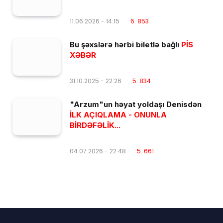
11.06.2026 - 14:15
6. 853
Bu şəxslərə hərbi biletlə bağlı
PİS
XƏBƏR
31.10.2025 - 22:26
5. 834
"Arzum"un həyat yoldaşı Denisdən
İLK AÇIQLAMA - ONUNLA
BİRDƏFƏLİK...
04.07.2026 - 22:48
5. 661