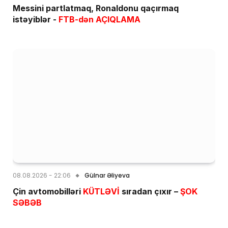
Messini partlatmaq, Ronaldonu qaçırmaq
istəyiblər -
FTB-dən AÇIQLAMA
08.08.2026 - 22:06
Gülnar Əliyeva
Çin avtomobilləri
KÜTLƏVİ
sıradan çıxır –
ŞOK
SƏBƏB