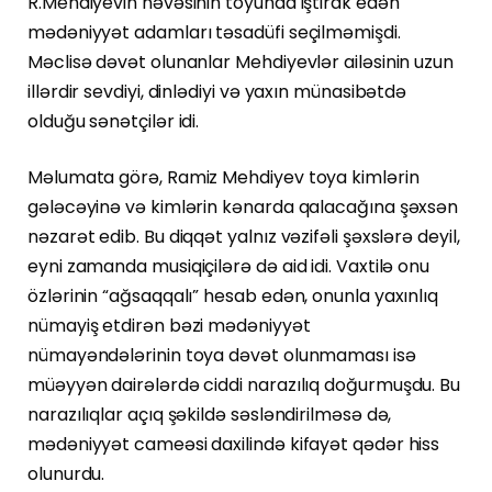
R.Mehdiyevin nəvəsinin toyunda iştirak edən
mədəniyyət adamları təsadüfi seçilməmişdi.
Məclisə dəvət olunanlar Mehdiyevlər ailəsinin uzun
illərdir sevdiyi, dinlədiyi və yaxın münasibətdə
olduğu sənətçilər idi.
Məlumata görə, Ramiz Mehdiyev toya kimlərin
gələcəyinə və kimlərin kənarda qalacağına şəxsən
nəzarət edib. Bu diqqət yalnız vəzifəli şəxslərə deyil,
eyni zamanda musiqiçilərə də aid idi. Vaxtilə onu
özlərinin “ağsaqqalı” hesab edən, onunla yaxınlıq
nümayiş etdirən bəzi mədəniyyət
nümayəndələrinin toya dəvət olunmaması isə
müəyyən dairələrdə ciddi narazılıq doğurmuşdu. Bu
narazılıqlar açıq şəkildə səsləndirilməsə də,
mədəniyyət cameəsi daxilində kifayət qədər hiss
olunurdu.