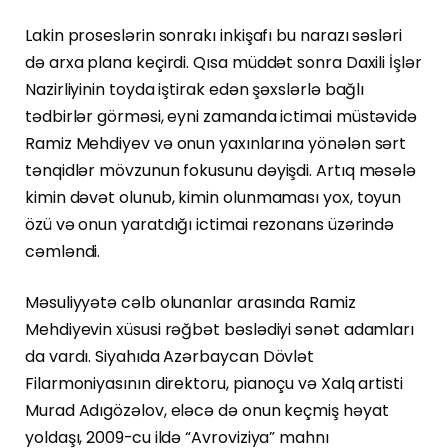
Lakin proseslərin sonrakı inkişafı bu narazı səsləri
də arxa plana keçirdi. Qısa müddət sonra Daxili İşlər
Nazirliyinin toyda iştirak edən şəxslərlə bağlı
tədbirlər görməsi, eyni zamanda ictimai müstəvidə
Ramiz Mehdiyev və onun yaxınlarına yönələn sərt
tənqidlər mövzunun fokusunu dəyişdi. Artıq məsələ
kimin dəvət olunub, kimin olunmaması yox, toyun
özü və onun yaratdığı ictimai rezonans üzərində
cəmləndi.
Məsuliyyətə cəlb olunanlar arasında Ramiz
Mehdiyevin xüsusi rəğbət bəslədiyi sənət adamları
da vardı. Siyahıda Azərbaycan Dövlət
Filarmoniyasının direktoru, pianoçu və Xalq artisti
Murad Adıgözəlov, eləcə də onun keçmiş həyat
yoldaşı, 2009-cu ildə “Avroviziya” mahnı