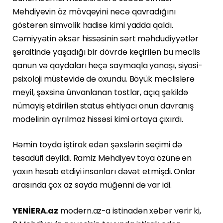
Mehdiyevin öz mövqeyini necə qavradığını
göstərən simvolik hadisə kimi yadda qaldı.
Cəmiyyətin əksər hissəsinin sərt məhdudiyyətlər
şəraitində yaşadığı bir dövrdə keçirilən bu məclis
qanun və qaydaları heçə saymaqla yanaşı, siyasi-
psixoloji müstəvidə də oxundu. Böyük məclislərə
meyil, şəxsinə ünvanlanan tostlar, açıq şəkildə
nümayiş etdirilən status ehtiyacı onun davranış
modelinin ayrılmaz hissəsi kimi ortaya çıxırdı.
Həmin toyda iştirak edən şəxslərin seçimi də
təsadüfi deyildi. Ramiz Mehdiyev toya özünə ən
yaxın hesab etdiyi insanları dəvət etmişdi. Onlar
arasında çox az sayda müğənni də var idi.
YENİERA.az
modern.az-a istinadən xəbər verir ki,