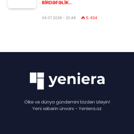
BİRDƏFƏLİK...
04.07.2026 - 22:48
5. 634
Ölkə və dünya gündəmini bizdən izləyin!
Yeni xəbərin ünvanı - Yeniera.az