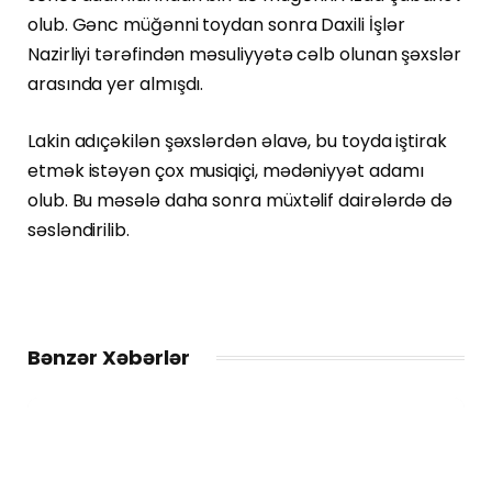
olub. Gənc müğənni toydan sonra Daxili İşlər
Nazirliyi tərəfindən məsuliyyətə cəlb olunan şəxslər
arasında yer almışdı.
Lakin adıçəkilən şəxslərdən əlavə, bu toyda iştirak
etmək istəyən çox musiqiçi, mədəniyyət adamı
olub. Bu məsələ daha sonra müxtəlif dairələrdə də
səsləndirilib.
Bənzər Xəbərlər