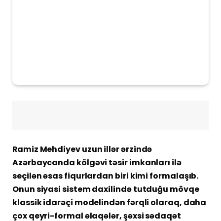
Ramiz Mehdiyev uzun illər ərzində
Azərbaycanda kölgəvi təsir imkanları ilə
seçilən əsas fiqurlardan biri kimi formalaşıb.
Onun siyasi sistem daxilində tutduğu mövqe
klassik idarəçi modelindən fərqli olaraq, daha
çox qeyri-formal əlaqələr, şəxsi sədaqət