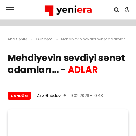
Ana Səhifə
Gündəm
Mehdiyevin sevdiyi sənət adamları… – ADLAR
»
»
Mehdiyevin sevdiyi sənət
adamları... -
ADLAR
Ariz Əhədov
19.02.2026 - 10:43
GÜNDƏM