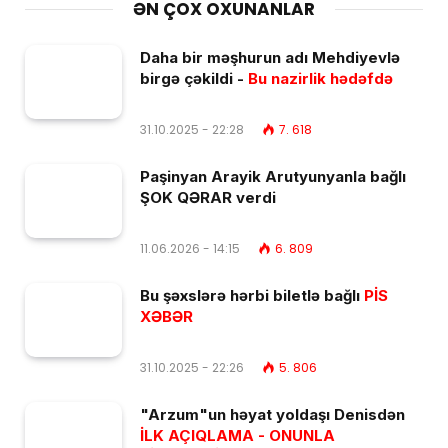
ƏN ÇOX OXUNANLAR
Daha bir məşhurun adı Mehdiyevlə
birgə çəkildi -
Bu nazirlik hədəfdə
31.10.2025 - 22:28
7. 618
Paşinyan Arayik Arutyunyanla bağlı
ŞOK QƏRAR verdi
11.06.2026 - 14:15
6. 809
Bu şəxslərə hərbi biletlə bağlı
PİS
XƏBƏR
31.10.2025 - 22:26
5. 806
"Arzum"un həyat yoldaşı Denisdən
İLK AÇIQLAMA - ONUNLA