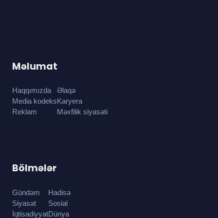
Məlumat
Haqqımızda
Əlaqə
Media kodeks
Karyera
Reklam
Məxfilik siyasəti
Bölmələr
Gündəm
Hadisə
Siyasət
Sosial
İqtisadiyyat
Dünya