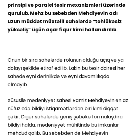
prinsipi və paralel təsir mexanizmləri üzərində
qurulub. Məhz bu səbəbdən Mehdiyevin adı
uzun müddət müxtəlif sahələrdə “təhlükəsiz
yüksəliş” üçün açar fiqur kimi hallandırılıb.
Onun bir sıra sahələrdə rolunun olduğu açıq və ya
dolayı şəkildə etiraf edilib. Lakin bu təsir dairəsi hər
sahədə eyni dərinlikdə və eyni davamlılıqda
olmayıb.
Xüsusilə mədəniyyət sahəsi Ramiz Mehdiyevin ən az
nüfuz edə bildiyi istiqamətlərdən biri kimi diqqət
çəkir. Digər sahələrdə geniş şəbəkə formalaşdıra
bildiyi halda, mədəniyyət mühitində bu imkanlar
məhdud qalıb. Bu səbəbdən də Mehdiyevin