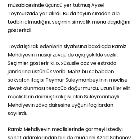
müsabiqəsində üçüncü yer tutmuş Aysel
Teymurzadə yer alırdı. Bu da toyun sıradan ailə
tədbiri olmadığını, seçimin simvolik məna daşıdığını
göstərirdi.
Toyda iştirak edənlərin siyahısına baxdıqda Ramiz
Mehdiyevin musiqi zövqü də açıq şəkildə sezilir.
Seçimlər göstərir ki, o, xüsusilə caz və estrada
janrlarına üstünlük verib. Məhz bu səbəbdən
saksafon ifaçısı Teymur Süleymanbəylinin məclisə
dəvət olunması təəccüb doğurmurdu. Uzun illər elit
məclislərin daimi iştirakçısı olan Süleymanbəyli
Mehdiyevin zövq dairəsinə uyğun ifaçılardan
sayılırdı.
Ramiz Mehdiyevin məclislərində görməyi istədiyi
sənət adamlarından biri də müğənni Azad Şabanov