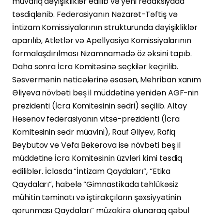
müvafiq dəyişikliklər edilib və yeni redaksiyada
təsdiqlənib. Federasiyanın Nəzarət-Təftiş və
İntizam Komissiyalarının strukturunda dəyişikliklər
aparılıb, Atletlər və Apellyasiya Komissiyalarının
formalaşdırılması Nizamnamədə öz əksini tapıb.
Daha sonra İcra Komitəsinə seçkilər keçirilib.
Səsvermənin nəticələrinə əsasən, Mehriban xanım
Əliyeva növbəti beş il müddətinə yenidən AGF-nin
prezidenti (İcra Komitəsinin sədri) seçilib. Altay
Həsənov federasiyanın vitse-prezidenti (İcra
Komitəsinin sədr müavini), Rauf Əliyev, Rafiq
Beybutov və Vəfa Bəkərova isə növbəti beş il
müddətinə İcra Komitəsinin üzvləri kimi təsdiq
ediliblər. İclasda “İntizam Qaydaları”, “Etika
Qaydaları”, habelə “Gimnastikada təhlükəsiz
mühitin təminatı və iştirakçıların şəxsiyyətinin
qorunması Qaydaları” müzakirə olunaraq qəbul