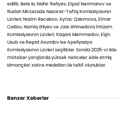
edilib. Belə ki, Mahir Rəfiyev, Elşad Nərimanov və
Ruslan Mirzəzadə Nəzarət-Təftiş Komissiyasının
üzvləri; Nazim Rəcəbov, Aytac Qasımova, Elmar
Cəlilov, Namiq Əliyev və Jalə Əhmədova İntizam
Komissiyasının üzvləri; Xaqani Məmmədov, Elçin
Usub və Rəşad Axundov isə Apellyasiya
Komissiyasının üzvləri seçiliblər. Sonda 2025-ci ildə
mötəbər yarışlarda yüksək nəticələr əldə etmiş
idmançılar xatirə medalları ilə təltif olunublar.
Bənzər Xəbərlər