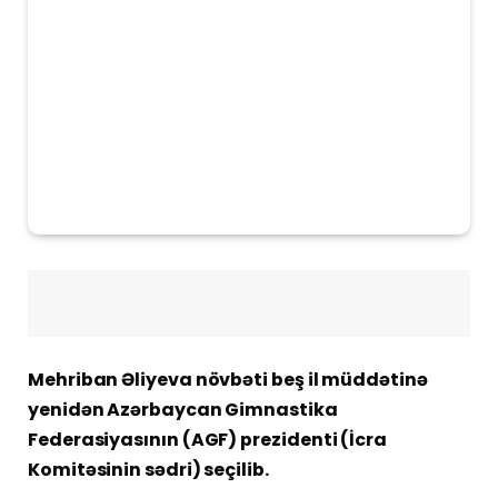
Mehriban Əliyeva növbəti beş il müddətinə
yenidən Azərbaycan Gimnastika
Federasiyasının (AGF) prezidenti (İcra
Komitəsinin sədri) seçilib.