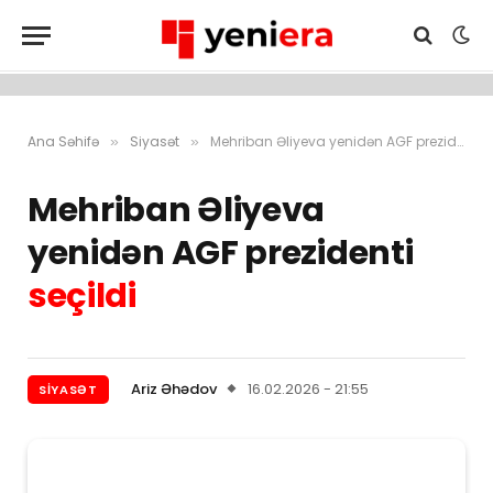
Ana Səhifə
Siyasət
Mehriban Əliyeva yenidən AGF prezidenti seçildi
»
»
Mehriban Əliyeva
yenidən AGF prezidenti
seçildi
Ariz Əhədov
16.02.2026 - 21:55
SIYASƏT