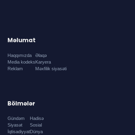
Məlumat
Haqqımızda
Əlaqə
Media kodeks
Karyera
Reklam
Məxfilik siyasəti
Bölmələr
Gündəm
Hadisə
Siyasət
Sosial
İqtisadiyyat
Dünya