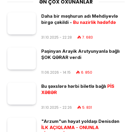
ƏN ÇOX OXUNANLAR
Daha bir məşhurun adı Mehdiyevlə
birgə çəkildi -
Bu nazirlik hədəfdə
31.10.2025 - 22:28
7. 683
Paşinyan Arayik Arutyunyanla bağlı
ŞOK QƏRAR verdi
11.06.2026 - 14:15
6. 850
Bu şəxslərə hərbi biletlə bağlı
PİS
XƏBƏR
31.10.2025 - 22:26
5. 831
"Arzum"un həyat yoldaşı Denisdən
İLK AÇIQLAMA - ONUNLA