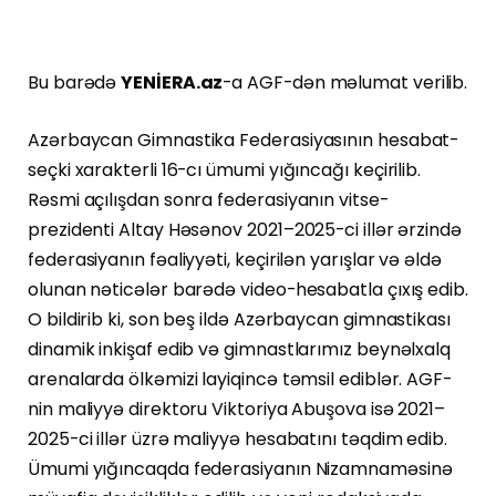
Bu barədə
YENİERA.az
-a AGF-dən məlumat verilib.
Azərbaycan Gimnastika Federasiyasının hesabat-
seçki xarakterli 16-cı ümumi yığıncağı keçirilib.
Rəsmi açılışdan sonra federasiyanın vitse-
prezidenti Altay Həsənov 2021–2025-ci illər ərzində
federasiyanın fəaliyyəti, keçirilən yarışlar və əldə
olunan nəticələr barədə video-hesabatla çıxış edib.
O bildirib ki, son beş ildə Azərbaycan gimnastikası
dinamik inkişaf edib və gimnastlarımız beynəlxalq
arenalarda ölkəmizi layiqincə təmsil ediblər. AGF-
nin maliyyə direktoru Viktoriya Abuşova isə 2021–
2025-ci illər üzrə maliyyə hesabatını təqdim edib.
Ümumi yığıncaqda federasiyanın Nizamnaməsinə