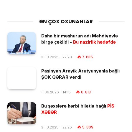
ƏN ÇOX OXUNANLAR
Daha bir məşhurun adı Mehdiyevlə
birgə çəkildi -
Bu nazirlik hədəfdə
31.10.2025 - 22:28
7. 635
Paşinyan Arayik Arutyunyanla bağlı
ŞOK QƏRAR verdi
11.06.2026 - 14:15
6. 813
Bu şəxslərə hərbi biletlə bağlı
PİS
XƏBƏR
31.10.2025 - 22:26
5. 809