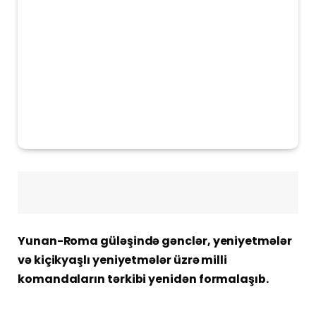
Yunan-Roma güləşində gənclər, yeniyetmələr
və kiçikyaşlı yeniyetmələr üzrə milli
komandaların tərkibi yenidən formalaşıb.