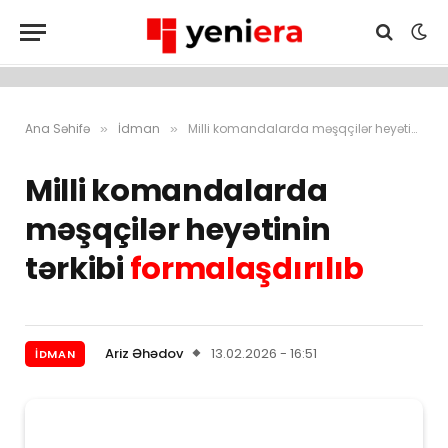
Ana Səhifə
İdman
Milli komandalarda məşqçilər heyətinin tərkibi formalaşdırılıb
»
»
Milli komandalarda
məşqçilər heyətinin
tərkibi
formalaşdırılıb
Ariz Əhədov
13.02.2026 - 16:51
İDMAN