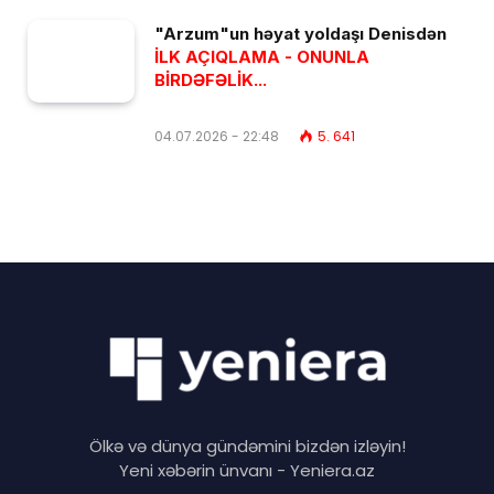
"Arzum"un həyat yoldaşı Denisdən
İLK AÇIQLAMA - ONUNLA
BİRDƏFƏLİK...
04.07.2026 - 22:48
5. 641
Ölkə və dünya gündəmini bizdən izləyin!
Yeni xəbərin ünvanı - Yeniera.az