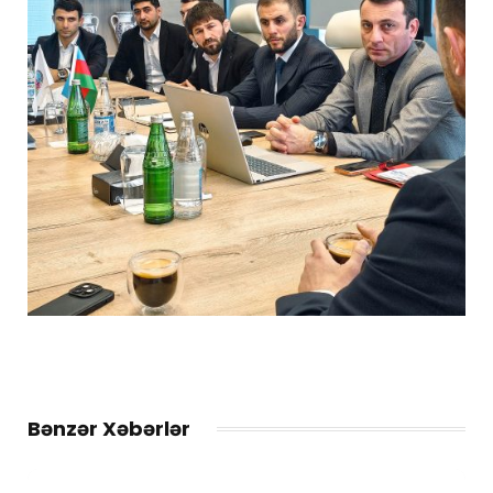
Bənzər Xəbərlər