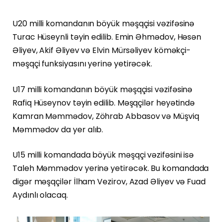
U20 milli komandanın böyük məşqçisi vəzifəsinə
Turac Hüseynli təyin edilib. Emin Əhmədov, Həsən
Əliyev, Akif Əliyev və Elvin Mürsəliyev köməkçi-
məşqçi funksiyasını yerinə yetirəcək.
U17 milli komandanın böyük məşqçisi vəzifəsinə
Rafiq Hüseynov təyin edilib. Məşqçilər heyətində
Kamran Məmmədov, Zöhrab Abbasov və Müşviq
Məmmədov da yer alıb.
U15 milli komandada böyük məşqçi vəzifəsini isə
Taleh Məmmədov yerinə yetirəcək. Bu komandada
digər məşqçilər İlham Vezirov, Azad Əliyev və Fuad
Aydınlı olacaq.