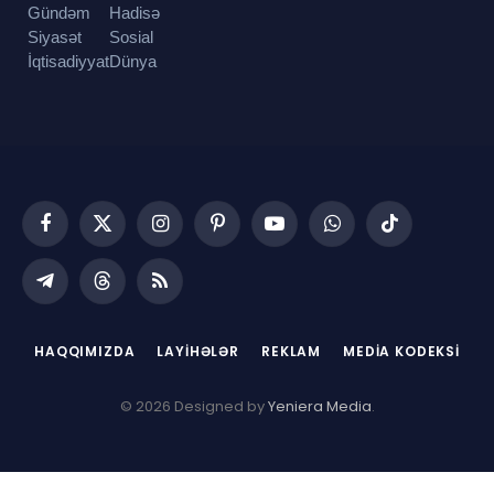
Gündəm
Hadisə
Siyasət
Sosial
İqtisadiyyat
Dünya
Facebook
X
Instagram
Pinterest
YouTube
WhatsApp
TikTok
(Twitter)
Telegram
Threads
RSS
HAQQIMIZDA
LAYIHƏLƏR
REKLAM
MEDIA KODEKSI
© 2026 Designed by
Yeniera Media
.