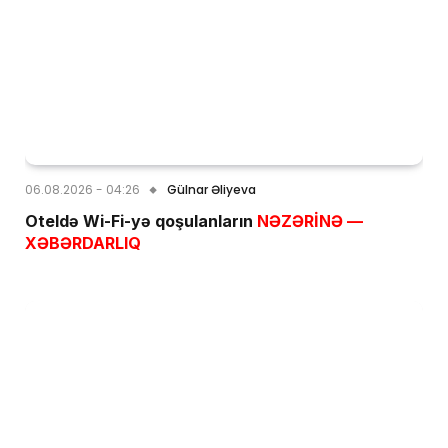
06.08.2026 - 04:26
Gülnar Əliyeva
Oteldə Wi-Fi-yə qoşulanların
NƏZƏRİNƏ —
XƏBƏRDARLIQ