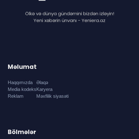
Ölkə və dünya gündəmini bizdən izləyin!
Yeni xəbərin ünvanı - Yeniera.az
Məlumat
Haqqımızda
Əlaqə
Media kodeks
Karyera
Reklam
Məxfilik siyasəti
Bölmələr