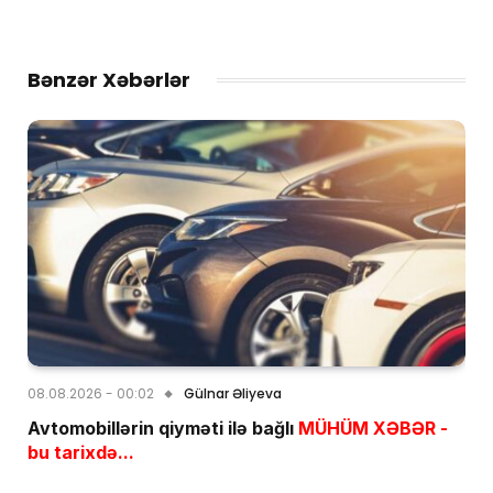
Bənzər Xəbərlər
08.08.2026 - 00:02
Gülnar Əliyeva
Avtomobillərin qiyməti ilə bağlı
MÜHÜM XƏBƏR -
bu tarixdə...