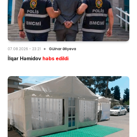
07.08.2026 - 23:21
Gülnar Əliyeva
İlqar Həmidov
həbs edildi