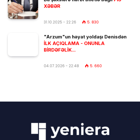
XƏBƏR
31.10.2025 - 22:26
5. 830
"Arzum"un həyat yoldaşı Denisdən
İLK AÇIQLAMA - ONUNLA
BİRDƏFƏLİK...
04.07.2026 - 22:48
5. 660