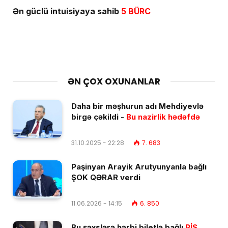
Ən güclü intuisiyaya sahib
5 BÜRC
ƏN ÇOX OXUNANLAR
Daha bir məşhurun adı Mehdiyevlə
birgə çəkildi -
Bu nazirlik hədəfdə
31.10.2025 - 22:28
7. 683
Paşinyan Arayik Arutyunyanla bağlı
ŞOK QƏRAR verdi
11.06.2026 - 14:15
6. 850
Bu şəxslərə hərbi biletlə bağlı
PİS