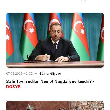
07.08.2026 - 21:32
Gülnar Əliyeva
Səfir təyin edilən Nemət Nağdəliyev kimdir? -
DOSYE