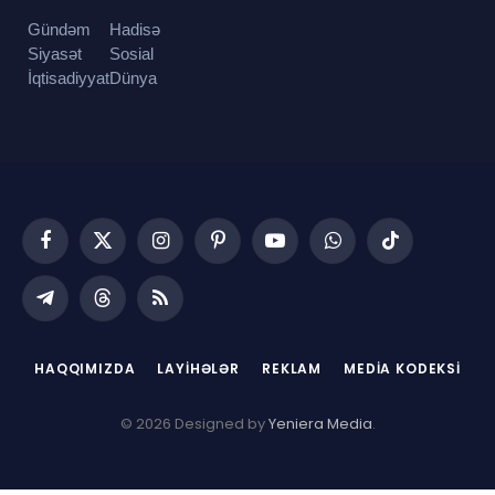
Gündəm
Hadisə
Siyasət
Sosial
İqtisadiyyat
Dünya
Facebook
X
Instagram
Pinterest
YouTube
WhatsApp
TikTok
(Twitter)
Telegram
Threads
RSS
HAQQIMIZDA
LAYIHƏLƏR
REKLAM
MEDIA KODEKSI
© 2026 Designed by
Yeniera Media
.