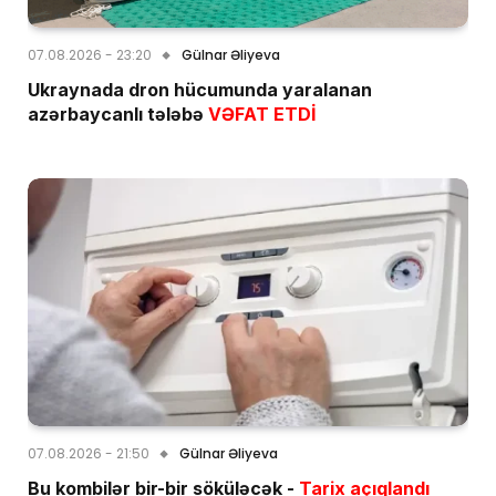
07.08.2026 - 23:20
Gülnar Əliyeva
Ukraynada dron hücumunda yaralanan
azərbaycanlı tələbə
VƏFAT ETDİ
07.08.2026 - 21:50
Gülnar Əliyeva
Bu kombilər bir-bir söküləcək -
Tarix açıqlandı