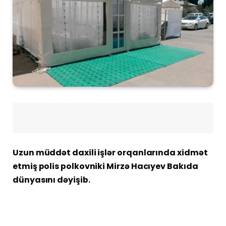
Uzun müddət daxili işlər orqanlarında xidmət
etmiş polis polkovniki Mirzə Hacıyev Bakıda
dünyasını dəyişib.