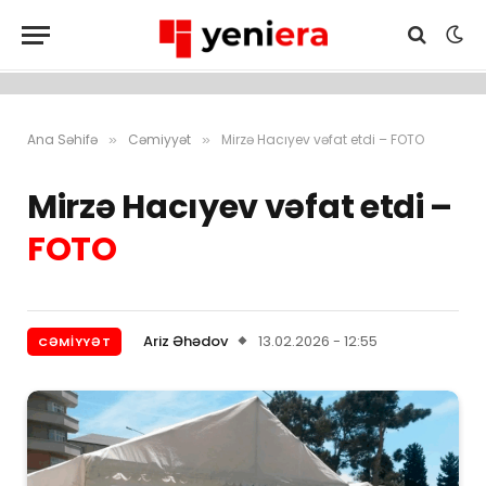
Ana Səhifə
Cəmiyyət
Mirzə Hacıyev vəfat etdi – FOTO
»
»
Mirzə Hacıyev vəfat etdi –
FOTO
Ariz Əhədov
13.02.2026 - 12:55
CƏMIYYƏT