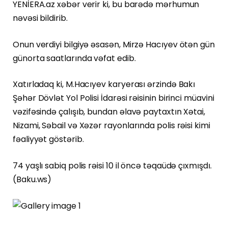
YENİERA.az xəbər verir ki, bu barədə mərhumun
nəvəsi bildirib.
Onun verdiyi bilgiyə əsasən, Mirzə Hacıyev ötən gün
günorta saatlarında vəfat edib.
Xatırladaq ki, M.Hacıyev karyerası ərzində Bakı
Şəhər Dövlət Yol Polisi İdarəsi rəisinin birinci müavini
vəzifəsində çalışıb, bundan əlavə paytaxtın Xətai,
Nizami, Səbail və Xəzər rayonlarında polis rəisi kimi
fəaliyyət göstərib.
74 yaşlı sabiq polis rəisi 10 il öncə təqaüdə çıxmışdı.
(Baku.ws)