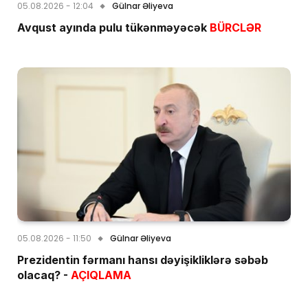
05.08.2026 - 12:04
Gülnar Əliyeva
Avqust ayında pulu tükənməyəcək
BÜRCLƏR
05.08.2026 - 11:50
Gülnar Əliyeva
Prezidentin fərmanı hansı dəyişikliklərə səbəb
olacaq? -
AÇIQLAMA