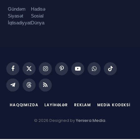
Gündəm
Hadisə
Siyasət
Sosial
İqtisadiyyat
Dünya
Facebook
X
Instagram
Pinterest
YouTube
WhatsApp
TikTok
(Twitter)
Telegram
Threads
RSS
HAQQIMIZDA
LAYIHƏLƏR
REKLAM
MEDIA KODEKSI
© 2026 Designed by
Yeniera Media
.