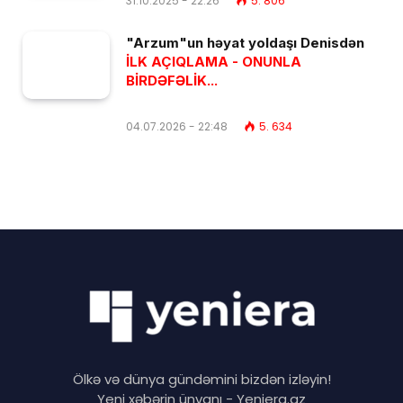
31.10.2025 - 22:26
5. 806
"Arzum"un həyat yoldaşı Denisdən
İLK AÇIQLAMA - ONUNLA
BİRDƏFƏLİK...
04.07.2026 - 22:48
5. 634
Ölkə və dünya gündəmini bizdən izləyin!
Yeni xəbərin ünvanı - Yeniera.az