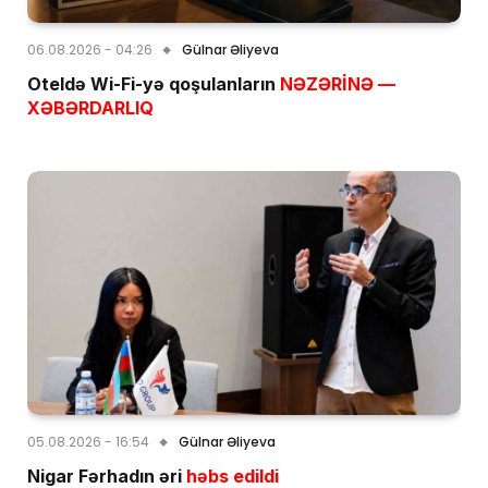
06.08.2026 - 04:26
Gülnar Əliyeva
Oteldə Wi-Fi-yə qoşulanların
NƏZƏRİNƏ —
XƏBƏRDARLIQ
05.08.2026 - 16:54
Gülnar Əliyeva
Nigar Fərhadın əri
həbs edildi