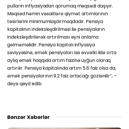
pulların inflyasiyadan qorumaq məqsədi daşıyır.
Məqsəd həmin vəsaitlərə qiymət artımlarının
təsirlərini minimumlaşdırmaqdadır. Pensiya
kapitalının indeksləşdirilməsi ilə pensiyaların
indeksləşdirilərək artırılması eyni anlama
gəlməməlidir. Pensiya kapitalı inflyasiya
səviyyəsinə, əmək pensiyaları isə əvvəlki ildə orta
aylıq əmək haqqıda artım faizinə uyğun olaraq
artırılır. Pensiya kapitalında artım 5.6 faiz olsa da,
əmək pensiyalarının 9.2 faiz artacağı gözlənilir”, –
deyə qeyd edib.
Bənzər Xəbərlər