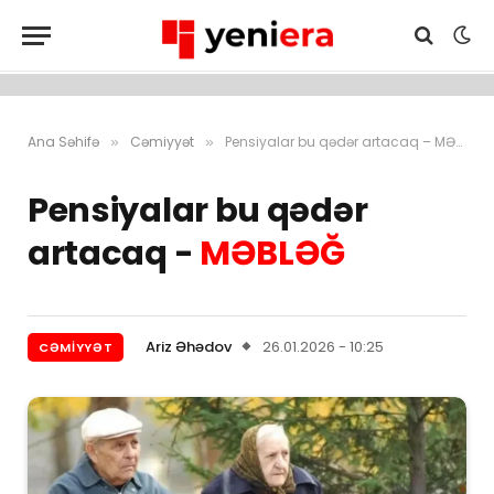
Ana Səhifə
Cəmiyyət
Pensiyalar bu qədər artacaq – MƏBLƏĞ
»
»
Pensiyalar bu qədər
artacaq -
MƏBLƏĞ
Ariz Əhədov
26.01.2026 - 10:25
CƏMIYYƏT