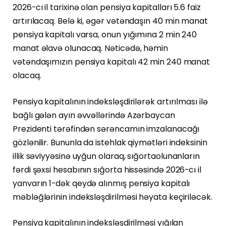
2026-cı il tarixinə olan pensiya kapitalları 5.6 faiz
artırılacaq. Belə ki, əgər vətəndaşın 40 min manat
pensiya kapitalı varsa, onun yığımına 2 min 240
manat əlavə olunacaq. Nəticədə, həmin
vətəndaşımızın pensiya kapitalı 42 min 240 manat
olacaq.
Pensiya kapitalının indeksləşdirilərək artırılması ilə
bağlı gələn ayın əvvəllərində Azərbaycan
Prezidenti tərəfindən sərəncamın imzalanacağı
gözlənilir. Bununla da istehlak qiymətləri indeksinin
illik səviyyəsinə uyğun olaraq, sığortaolunanların
fərdi şəxsi hesabının sığorta hissəsində 2026-cı il
yanvarın 1-dək qeydə alınmış pensiya kapitalı
məbləğlərinin indeksləşdirilməsi həyata keçiriləcək.
Pensiya kapitalının indeksləşdirilməsi yığılan