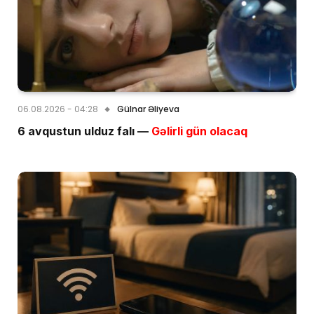
06.08.2026 - 04:28
Gülnar Əliyeva
6 avqustun ulduz falı —
Gəlirli gün olacaq