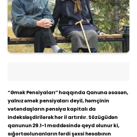
“Əmək Pensiyaları” haqqında Qanuna əsasən,
yalnız əmək pensiyaları deyil, həmçinin
vətəndaşların pensiya kapitalı da
indeksləşdirilərək hər il artırılır. Sözügüdən
qanunun 29.1-1 maddəsində qeyd olunur ki,
sığortaolunanların fərdi şəxsi hesabının