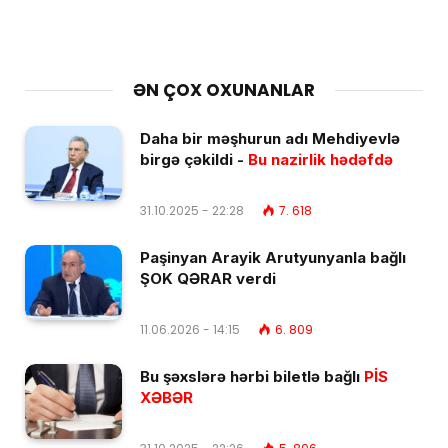
ƏN ÇOX OXUNANLAR
Daha bir məşhurun adı Mehdiyevlə
birgə çəkildi -
Bu nazirlik hədəfdə
31.10.2025 - 22:28
7. 618
Paşinyan Arayik Arutyunyanla bağlı
ŞOK QƏRAR verdi
11.06.2026 - 14:15
6. 809
Bu şəxslərə hərbi biletlə bağlı
PİS
XƏBƏR