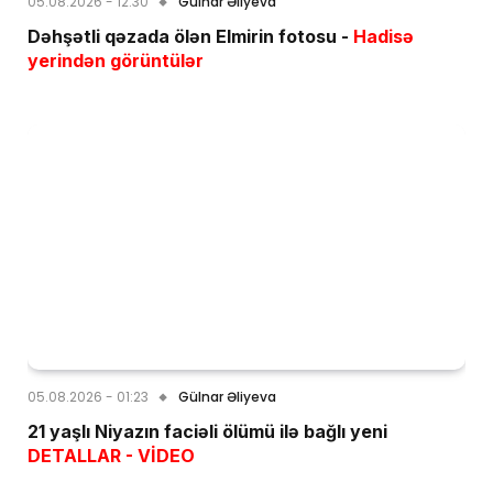
05.08.2026 - 12:30
Gülnar Əliyeva
Dəhşətli qəzada ölən Elmirin fotosu -
Hadisə
yerindən görüntülər
05.08.2026 - 01:23
Gülnar Əliyeva
21 yaşlı Niyazın faciəli ölümü ilə bağlı yeni
DETALLAR - VİDEO