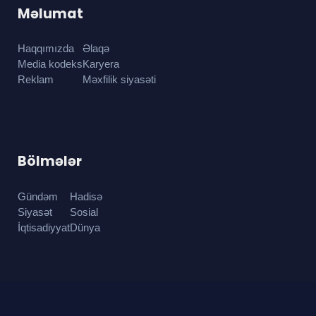
Məlumat
Haqqımızda
Əlaqə
Media kodeks
Karyera
Reklam
Məxfilik siyasəti
Bölmələr
Gündəm
Hadisə
Siyasət
Sosial
İqtisadiyyat
Dünya