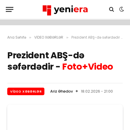
Ana Səhifə
VİDEO XƏBƏRLƏR
Prezident ABŞ-də səfərdədir – Foto+Video
»
»
Prezident ABŞ-də
səfərdədir -
Foto+Video
Ariz Əhədov
18.02.2026 - 21:00
VİDEO XƏBƏRLƏR