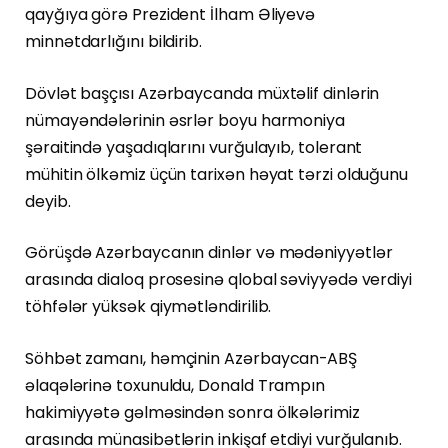
qayğıya görə Prezident İlham Əliyevə
minnətdarlığını bildirib.
Dövlət başçısı Azərbaycanda müxtəlif dinlərin
nümayəndələrinin əsrlər boyu harmoniya
şəraitində yaşadıqlarını vurğulayıb, tolerant
mühitin ölkəmiz üçün tarixən həyat tərzi olduğunu
deyib.
Görüşdə Azərbaycanın dinlər və mədəniyyətlər
arasında dialoq prosesinə qlobal səviyyədə verdiyi
töhfələr yüksək qiymətləndirilib.
Söhbət zamanı, həmçinin Azərbaycan-ABŞ
əlaqələrinə toxunuldu, Donald Trampın
hakimiyyətə gəlməsindən sonra ölkələrimiz
arasında münasibətlərin inkişaf etdiyi vurğulanıb.