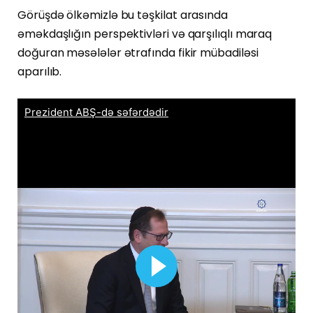
Görüşdə ölkəmizlə bu təşkilat arasında
əməkdaşlığın perspektivləri və qarşılıqlı maraq
doğuran məsələlər ətrafında fikir mübadiləsi
aparılıb.