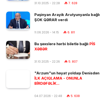
31.10.2025 - 22:28
7. 628
Paşinyan Arayik Arutyunyanla bağlı
ŞOK QƏRAR verdi
11.06.2026 - 14:15
6. 811
Bu şəxslərə hərbi biletlə bağlı
PİS
XƏBƏR
31.10.2025 - 22:26
5. 807
"Arzum"un həyat yoldaşı Denisdən
İLK AÇIQLAMA - ONUNLA
BİRDƏFƏLİK...
04.07.2026 - 22:48
5. 638