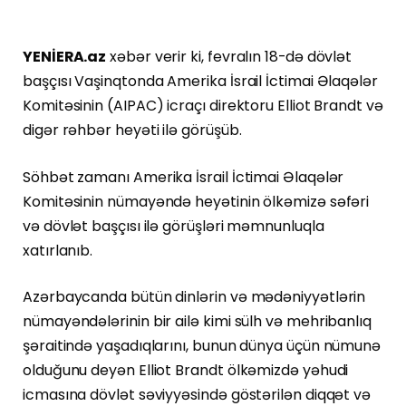
YENİERA.az
xəbər verir ki, fevralın 18-də dövlət
başçısı Vaşinqtonda Amerika İsrail İctimai Əlaqələr
Komitəsinin (AIPAC) icraçı direktoru Elliot Brandt və
digər rəhbər heyəti ilə görüşüb.
Söhbət zamanı Amerika İsrail İctimai Əlaqələr
Komitəsinin nümayəndə heyətinin ölkəmizə səfəri
və dövlət başçısı ilə görüşləri məmnunluqla
xatırlanıb.
Azərbaycanda bütün dinlərin və mədəniyyətlərin
nümayəndələrinin bir ailə kimi sülh və mehribanlıq
şəraitində yaşadıqlarını, bunun dünya üçün nümunə
olduğunu deyən Elliot Brandt ölkəmizdə yəhudi
icmasına dövlət səviyyəsində göstərilən diqqət və