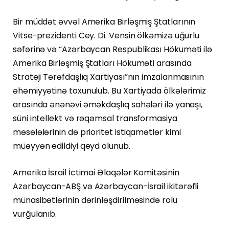
Bir müddət əvvəl Amerika Birləşmiş Ştatlarının
Vitse-prezidenti Cey. Di. Vensin ölkəmizə uğurlu
səfərinə və “Azərbaycan Respublikası Hökuməti ilə
Amerika Birləşmiş Ştatları Hökuməti arasında
Strateji Tərəfdaşlıq Xartiyası”nın imzalanmasının
əhəmiyyətinə toxunulub. Bu Xartiyada ölkələrimiz
arasında ənənəvi əməkdaşlıq sahələri ilə yanaşı,
süni intellekt və rəqəmsal transformasiya
məsələlərinin də prioritet istiqamətlər kimi
müəyyən edildiyi qeyd olunub.
Amerika İsrail İctimai Əlaqələr Komitəsinin
Azərbaycan-ABŞ və Azərbaycan-İsrail ikitərəfli
münasibətlərinin dərinləşdirilməsində rolu
vurğulanıb.