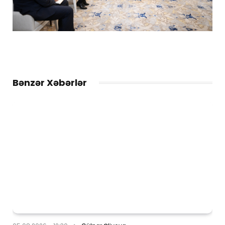
Bənzər Xəbərlər