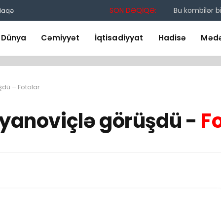
SON DƏQİQƏ:
Bu kombilər bi
laqə
Dünya
Cəmiyyət
İqtisadiyyat
Hadisə
Mədə
şdü – Fotolar
iyanoviçlə görüşdü -
Fo