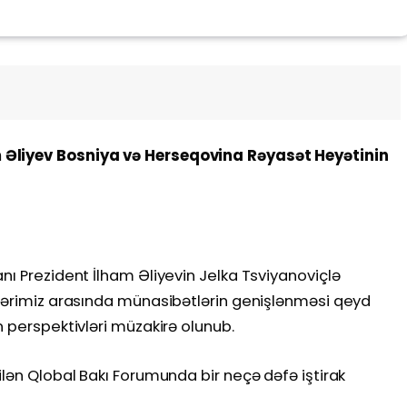
 Əliyev Bosniya və Herseqovina Rəyasət Heyətinin
anı Prezident İlham Əliyevin Jelka Tsviyanoviçlə
ələrimiz arasında münasibətlərin genişlənməsi qeyd
n perspektivləri müzakirə olunub.
ilən Qlobal Bakı Forumunda bir neçə dəfə iştirak