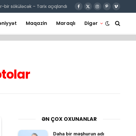
r-bir söküləcək – Tarix açıqlandı
Facebook
X
Instagram
Pinterest
Vimeo
(Twitter)
niyyət
Maqazin
Maraqlı
Digər
tolar
ƏN ÇOX OXUNANLAR
Daha bir məşhurun adı