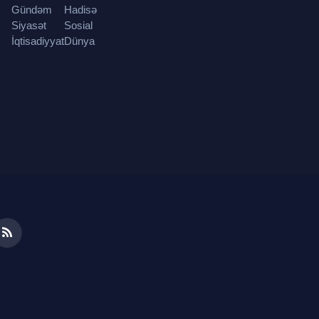
Gündəm
Hadisə
Siyasət
Sosial
İqtisadiyyat
Dünya
ds
RSS