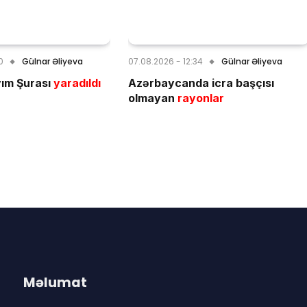
0
Gülnar Əliyeva
07.08.2026 - 12:34
Gülnar Əliyeva
ım Şurası
yaradıldı
Azərbaycanda icra başçısı
olmayan
rayonlar
Məlumat