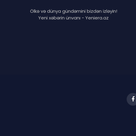
Ölkə və dünya gündəmini bizdən izləyin!
Yeni xəbərin ünvanı - Yeniera.az
F