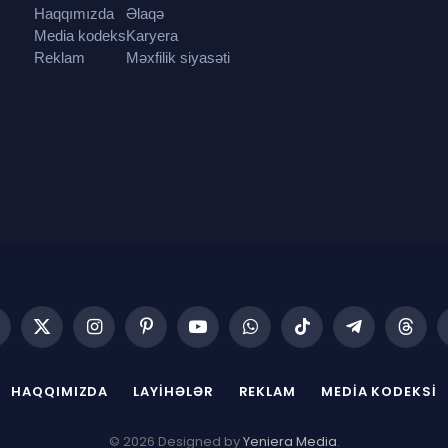
Haqqımızda
Əlaqə
Media kodeks
Karyera
Reklam
Məxfilik siyasəti
acebook
X
Instagram
Pinterest
YouTube
WhatsApp
TikTok
Telegram
Threa
(Twitter)
HAQQIMIZDA
LAYIHƏLƏR
REKLAM
MEDIA KODEKSI
© 2026 Designed by
Yeniera Media
.