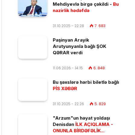
Mehdiyevlə birgə çəkildi -
Bu
nazirlik hədəfdə
31.10.2025 - 22:28
7. 683
Paşinyan Arayik
Arutyunyanla bağlı ŞOK
QƏRAR verdi
11.06.2026 - 14:15
6. 848
Bu şəxslərə hərbi biletlə bağlı
PİS XƏBƏR
31.10.2025 - 22:26
5. 829
"Arzum"un həyat yoldaşı
Denisdən
İLK AÇIQLAMA -
ONUNLA BİRDƏFƏLİK...