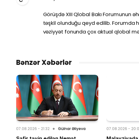
Görüşdə XIII Qlobal Bakı Forumunun əh
təşkil olunduğu qeyd edilib. Forumda h
vəziyyət fonunda çox aktual qlobal məs
Bənzər Xəbərlər
07.08.2026 - 21:32
Gülnar Əliyeva
07.08.2026 - 20:
Səfir təyin edilən Nemət
Malayziyada 