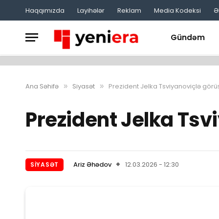
Haqqımızda
Layihələr
Reklam
Media Kodeksi
Ə
Gündəm
Ana Səhifə
Siyasət
Prezident Jelka Tsviyanoviçlə görü
»
»
Prezident Jelka Tsv
Ariz Əhədov
12.03.2026 - 12:30
SIYASƏT