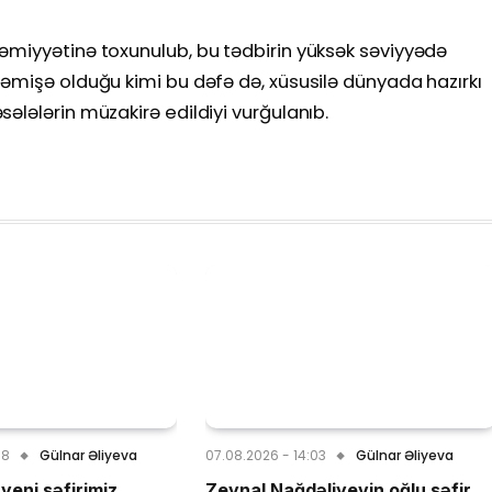
əmiyyətinə toxunulub, bu tədbirin yüksək səviyyədə
əmişə olduğu kimi bu dəfə də, xüsusilə dünyada hazırkı
ələlərin müzakirə edildiyi vurğulanıb.
08
Gülnar Əliyeva
07.08.2026 - 14:03
Gülnar Əliyeva
yeni səfirimiz
Zeynal Nağdəliyevin oğlu səfir