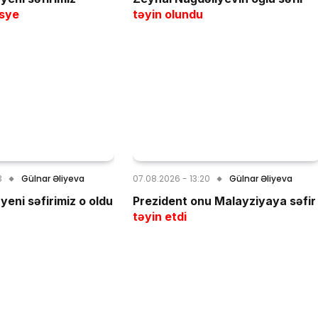
sye
təyin olundu
3
Gülnar Əliyeva
07.08.2026 - 13:20
Gülnar Əliyeva
yeni səfirimiz o oldu
Prezident onu Malayziyaya səfir
təyin etdi