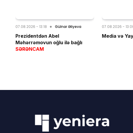
07.08.2026 - 13:18
Gülnar Əliyeva
07.08.2026 - 13:0
Prezidentdən Abel
Media və Yay
Məhərrəmovun oğlu ilə bağlı
SƏRƏNCAM