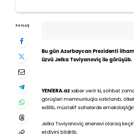
PAYLAŞ
Bu gün Azərbaycan Prezidenti İlham
üzvü Jelka Tsviyanoviç ilə görüşüb.
YENİERA.az
xəbər verir ki, söhbət zam
görüşləri məmnunluqla xatırlanıb, ölk
edilib, müxtəlif sahələrdə əməkdaşlığı
Jelka Tsviyanoviç ənənəvi olaraq keçir
etdiyini bildirib.