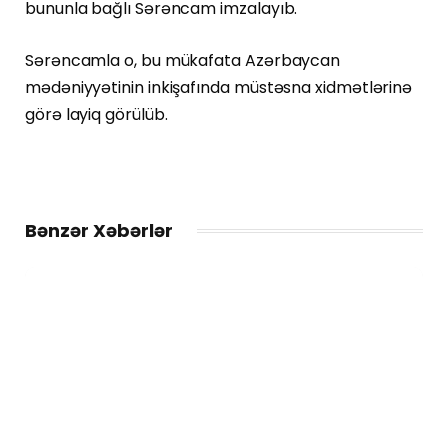
bununla bağlı Sərəncam imzalayıb.
Sərəncamla o, bu mükafata Azərbaycan
mədəniyyətinin inkişafında müstəsna xidmətlərinə
görə layiq görülüb.
Bənzər Xəbərlər