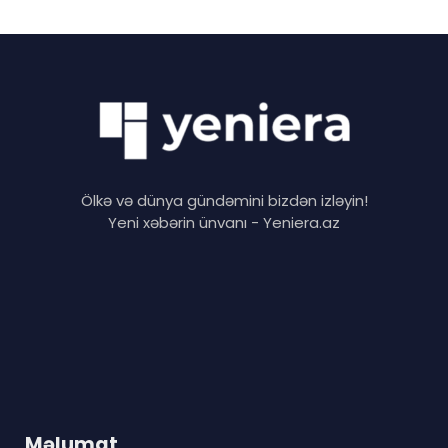
Ölkə və dünya gündəmini bizdən izləyin!
Yeni xəbərin ünvanı - Yeniera.az
Məlumat