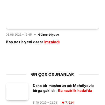
03.08.2026 - 16:45
Gülnar Əliyeva
Baş nazir yeni qərar
imzaladı
ƏN ÇOX OXUNANLAR
Daha bir məşhurun adı Mehdiyevlə
birgə çəkildi -
Bu nazirlik hədəfdə
31.10.2025 - 22:28
7. 624