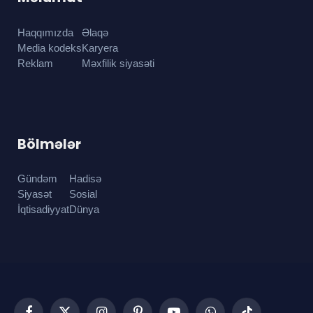
Haqqımızda
Əlaqə
Media kodeks
Karyera
Reklam
Məxfilik siyasəti
Bölmələr
Gündəm
Hadisə
Siyasət
Sosial
İqtisadiyyat
Dünya