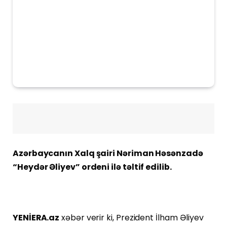
Azərbaycanın Xalq şairi Nəriman Həsənzadə
“Heydər Əliyev” ordeni ilə təltif edilib.
YENİERA.az
xəbər verir ki, Prezident İlham Əliyev