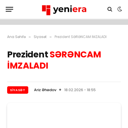
Ana Səhifə
Siyasət
Prezident SƏRƏNCAM İMZALADI
»
»
Prezident
SƏRƏNCAM
İMZALADI
Ariz Əhədov
18.02.2026 - 18:55
SIYASƏT