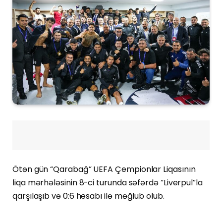
Ötən gün “Qarabağ” UEFA Çempionlar Liqasının
liqa mərhələsinin 8-ci turunda səfərdə “Liverpul”la
qarşılaşıb və 0:6 hesabı ilə məğlub olub.