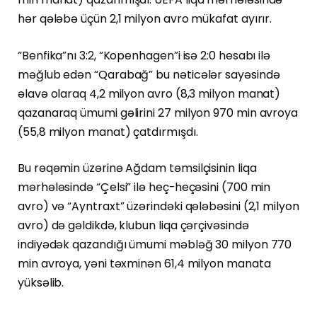
hər qələbə üçün 2,1 milyon avro mükafat ayırır.
“Benfika”nı 3:2, “Kopenhagen”i isə 2:0 hesabı ilə
məğlub edən “Qarabağ” bu nəticələr sayəsində
əlavə olaraq 4,2 milyon avro (8,3 milyon manat)
qazanaraq ümumi gəlirini 27 milyon 970 min avroya
(55,8 milyon manat) çatdırmışdı.
Bu rəqəmin üzərinə Ağdam təmsilçisinin liqa
mərhələsində “Çelsi” ilə heç-heçəsini (700 min
avro) və “Ayntraxt” üzərindəki qələbəsini (2,1 milyon
avro) də gəldikdə, klubun liqa çərçivəsində
indiyədək qazandığı ümumi məbləğ 30 milyon 770
min avroya, yəni təxminən 61,4 milyon manata
yüksəlib.