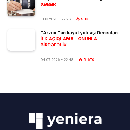
XƏBƏR
31.10.2025 - 22:26
5. 836
"Arzum"un həyat yoldaşı Denisdən
İLK AÇIQLAMA - ONUNLA
BİRDƏFƏLİK...
04.07.2026 - 22:48
5. 670