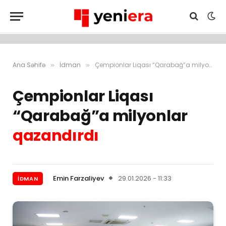
Ana Səhifə
İdman
Çempionlar Liqası “Qarabağ”a milyonlar qazandırdı
»
»
Çempionlar Liqası
“Qarabağ”a milyonlar
qazandırdı
Emin Farzaliyev
29.01.2026 - 11:33
İDMAN