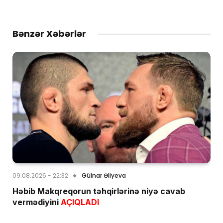
Bənzər Xəbərlər
09.08.2026 - 22:32
Gülnar Əliyeva
Həbib Makqreqorun təhqirlərinə niyə cavab
vermədiyini
AÇIQLADI