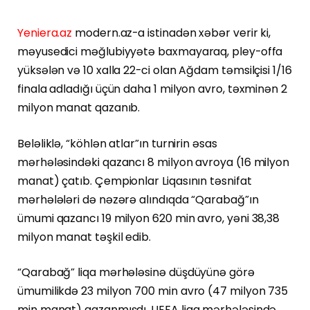
Yeniera.az
modern.az-a istinadən xəbər verir ki,
məyusedici məğlubiyyətə baxmayaraq, pley-offa
yüksələn və 10 xalla 22-ci olan Ağdam təmsilçisi 1/16
finala adladığı üçün daha 1 milyon avro, təxminən 2
milyon manat qazanıb.
Beləliklə, “köhlən atlar”ın turnirin əsas
mərhələsindəki qazancı 8 milyon avroya (16 milyon
manat) çatıb. Çempionlar Liqasının təsnifat
mərhələləri də nəzərə alındıqda “Qarabağ”ın
ümumi qazancı 19 milyon 620 min avro, yəni 38,38
milyon manat təşkil edib.
“Qarabağ” liqa mərhələsinə düşdüyünə görə
ümumilikdə 23 milyon 700 min avro (47 milyon 735
min manat) qazanmışdı. UEFA liqa mərhələsində