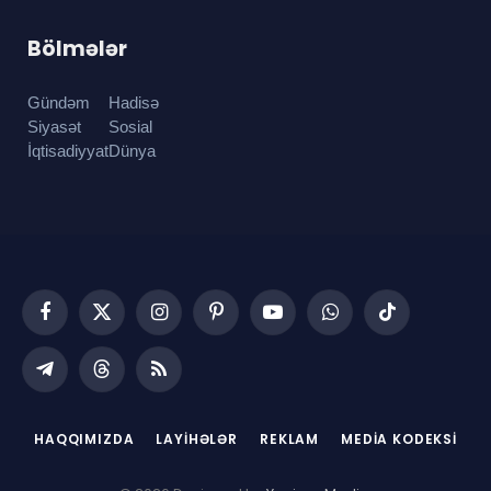
Bölmələr
Gündəm
Hadisə
Siyasət
Sosial
İqtisadiyyat
Dünya
Facebook
X
Instagram
Pinterest
YouTube
WhatsApp
TikTok
(Twitter)
Telegram
Threads
RSS
HAQQIMIZDA
LAYIHƏLƏR
REKLAM
MEDIA KODEKSI