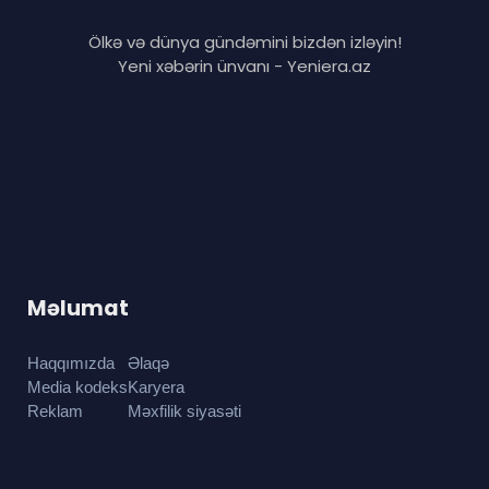
Ölkə və dünya gündəmini bizdən izləyin!
Yeni xəbərin ünvanı - Yeniera.az
Məlumat
Haqqımızda
Əlaqə
Media kodeks
Karyera
Reklam
Məxfilik siyasəti