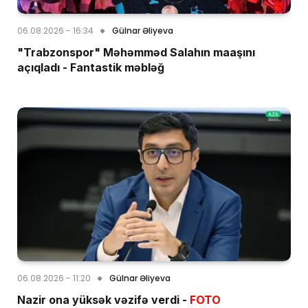
06.08.2026 - 16:34
Gülnar Əliyeva
"Trabzonspor" Məhəmməd Salahın maaşını
açıqladı - Fantastik məbləğ
06.08.2026 - 11:20
Gülnar Əliyeva
Nazir ona yüksək vəzifə verdi -
FOTO