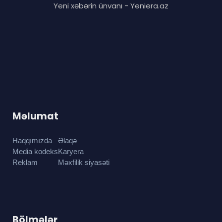
Yeni xəbərin ünvanı - Yeniera.az
Məlumat
Haqqımızda
Əlaqə
Media kodeks
Karyera
Reklam
Məxfilik siyasəti
Bölmələr