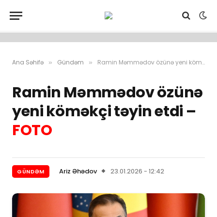
Ana Səhifə
Gündəm
Ramin Məmmədov özünə yeni köməkçi təyin etdi – FOTO
»
»
Ramin Məmmədov özünə
yeni köməkçi təyin etdi –
FOTO
Ariz Əhədov
23.01.2026 - 12:42
GÜNDƏM