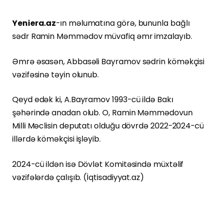
Yeniera.az
-ın məlumatına görə, bununla bağlı
sədr Ramin Məmmədov müvafiq əmr imzalayıb.
Əmrə əsasən, Abbasəli Bayramov sədrin köməkçisi
vəzifəsinə təyin olunub.
Qeyd edək ki, A.Bayramov 1993-cü ildə Bakı
şəhərində anadan olub. O, Ramin Məmmədovun
Milli Məclisin deputatı olduğu dövrdə 2022-2024-cü
illərdə köməkçisi işləyib.
2024-cü ildən isə Dövlət Komitəsində müxtəlif
vəzifələrdə çalışıb. (İqtisadiyyat.az)