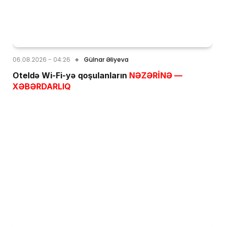
06.08.2026 - 04:26
Gülnar Əliyeva
Oteldə Wi-Fi-yə qoşulanların
NƏZƏRİNƏ —
XƏBƏRDARLIQ