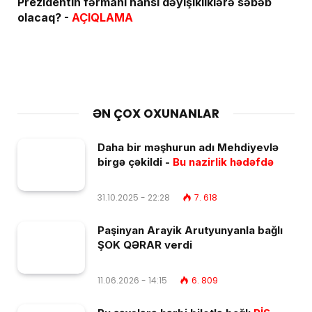
Prezidentin fərmanı hansı dəyişikliklərə səbəb
olacaq? -
AÇIQLAMA
ƏN ÇOX OXUNANLAR
Daha bir məşhurun adı Mehdiyevlə
birgə çəkildi -
Bu nazirlik hədəfdə
31.10.2025 - 22:28
7. 618
Paşinyan Arayik Arutyunyanla bağlı
ŞOK QƏRAR verdi
11.06.2026 - 14:15
6. 809