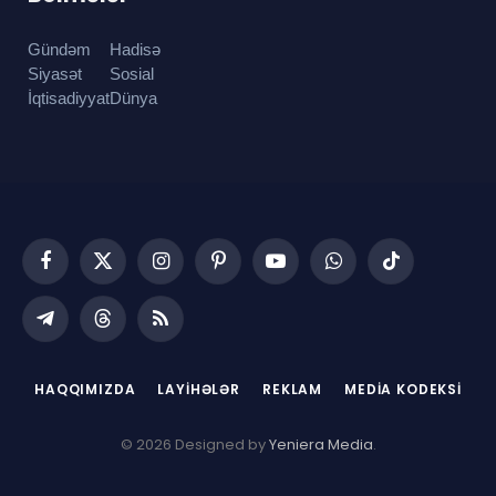
Gündəm
Hadisə
Siyasət
Sosial
İqtisadiyyat
Dünya
Facebook
X
Instagram
Pinterest
YouTube
WhatsApp
TikTok
(Twitter)
Telegram
Threads
RSS
HAQQIMIZDA
LAYIHƏLƏR
REKLAM
MEDIA KODEKSI
© 2026 Designed by
Yeniera Media
.