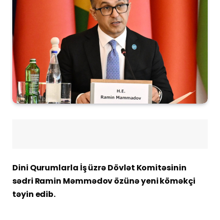
Dini Qurumlarla İş üzrə Dövlət Komitəsinin
sədri Ramin Məmmədov özünə yeni köməkçi
təyin edib.