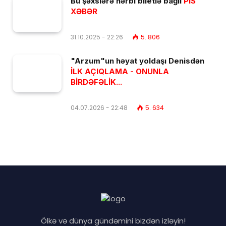
Bu şəxslərə hərbi biletlə bağlı
PİS
XƏBƏR
31.10.2025 - 22:26
5. 806
"Arzum"un həyat yoldaşı Denisdən
İLK AÇIQLAMA - ONUNLA
BİRDƏFƏLİK...
04.07.2026 - 22:48
5. 634
Ölkə və dünya gündəmini bizdən izləyin!