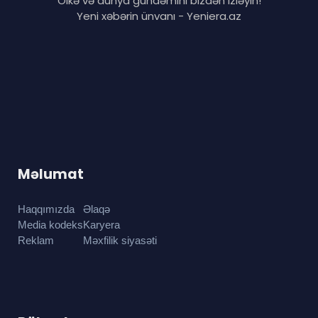
Ölkə və dünya gündəmini bizdən izləyin!
Yeni xəbərin ünvanı - Yeniera.az
Məlumat
Haqqımızda
Əlaqə
Media kodeks
Karyera
Reklam
Məxfilik siyasəti