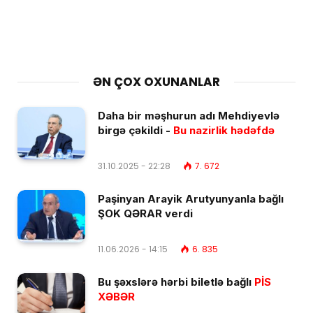
ƏN ÇOX OXUNANLAR
Daha bir məşhurun adı Mehdiyevlə
birgə çəkildi -
Bu nazirlik hədəfdə
31.10.2025 - 22:28
7. 672
Paşinyan Arayik Arutyunyanla bağlı
ŞOK QƏRAR verdi
11.06.2026 - 14:15
6. 835
Bu şəxslərə hərbi biletlə bağlı
PİS
XƏBƏR