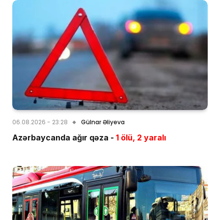
06.08.2026 - 23:28
Gülnar Əliyeva
Azərbaycanda ağır qəza -
1 ölü, 2 yaralı