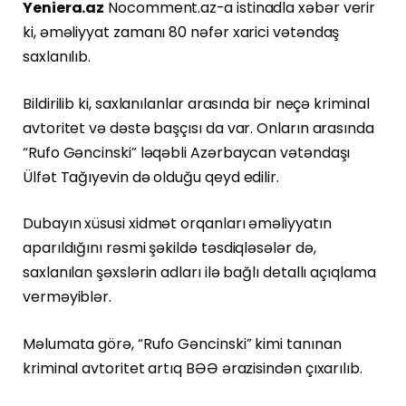
Yeniera.az
Nocomment.az-a istinadla xəbər verir
ki, əməliyyat zamanı 80 nəfər xarici vətəndaş
saxlanılıb.
Bildirilib ki, saxlanılanlar arasında bir neçə kriminal
avtoritet və dəstə başçısı da var. Onların arasında
“Rufo Gəncinski” ləqəbli Azərbaycan vətəndaşı
Ülfət Tağıyevin də olduğu qeyd edilir.
Dubayın xüsusi xidmət orqanları əməliyyatın
aparıldığını rəsmi şəkildə təsdiqləsələr də,
saxlanılan şəxslərin adları ilə bağlı detallı açıqlama
verməyiblər.
Məlumata görə, “Rufo Gəncinski” kimi tanınan
kriminal avtoritet artıq BƏƏ ərazisindən çıxarılıb.