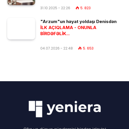
31.10.2025 - 22:26
5. 823
"Arzum"un həyat yoldaşı Denisdən
İLK AÇIQLAMA - ONUNLA
BİRDƏFƏLİK...
04.07.2026 - 22:48
5. 653