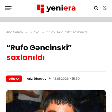
Ana Səhifə
Dünya
“Rufo Gəncinski” saxlanıldı
»
»
“Rufo Gəncinski”
saxlanıldı
Ariz Əhədov
13.01.2026 - 15:50
DÜNYA