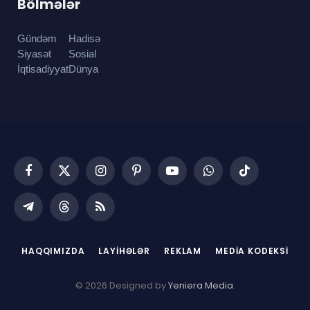
Bölmələr
Gündəm
Hadisə
Siyasət
Sosial
İqtisadiyyat
Dünya
Facebook
X
Instagram
Pinterest
YouTube
WhatsApp
TikTok
(Twitter)
Telegram
Threads
RSS
HAQQIMIZDA
LAYIHƏLƏR
REKLAM
MEDIA KODEKSI
© 2026 Designed by
Yeniera Media
.