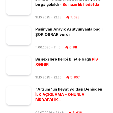
birgə çəkildi -
Bu nazirlik hədəfdə
31.10.2025 - 22:28
7. 628
Paşinyan Arayik Arutyunyanla bağlı
ŞOK QƏRAR verdi
11.06.2026 - 14:15
6. 811
Bu şəxslərə hərbi biletlə bağlı
PİS
XƏBƏR
31.10.2025 - 22:26
5. 807
"Arzum"un həyat yoldaşı Denisdən
İLK AÇIQLAMA - ONUNLA
BİRDƏFƏLİK...
04.07.2026 - 22:48
5. 638