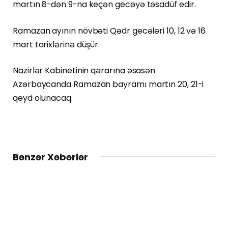
martın 8-dən 9-na keçən gecəyə təsadüf edir.
Ramazan ayının növbəti Qədr gecələri 10, 12 və 16
mart tarixlərinə düşür.
Nazirlər Kabinetinin qərarına əsasən
Azərbaycanda Ramazan bayramı martın 20, 21-i
qeyd olunacaq.
Bənzər Xəbərlər