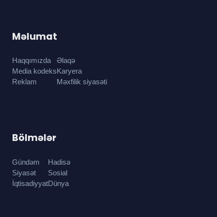
Məlumat
Haqqımızda
Əlaqə
Media kodeks
Karyera
Reklam
Məxfilik siyasəti
Bölmələr
Gündəm
Hadisə
Siyasət
Sosial
İqtisadiyyat
Dünya