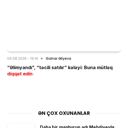
04.08.2026 - 19:14
Gülnar Əliyeva
“Əlimyandı”, “təcili satılır” kələyi: Buna mütləq
diqqət edin
ƏN ÇOX OXUNANLAR
Daha bir məşhurun adı Mehdiyevlə