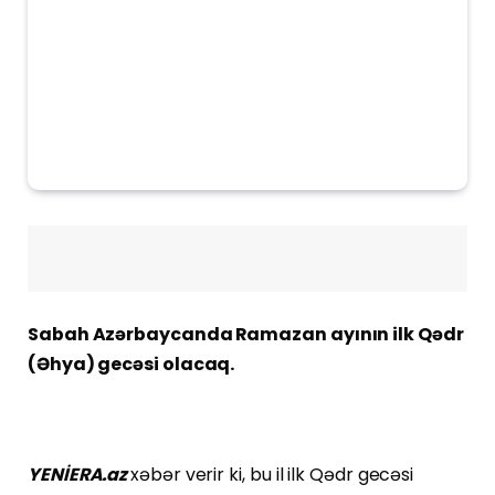
Sabah Azərbaycanda Ramazan ayının ilk Qədr
(Əhya) gecəsi olacaq.
YENİERA.az
xəbər verir ki, bu il ilk Qədr gecəsi