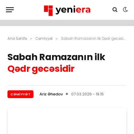
Ana Səhifə
Cəmiyyət
Sabah Ramazanın ilk Qədr gecəsidir
»
»
Sabah Ramazanın ilk
Qədr gecəsidir
Ariz Əhədov
07.03.2026 - 19:15
CƏMIYYƏT