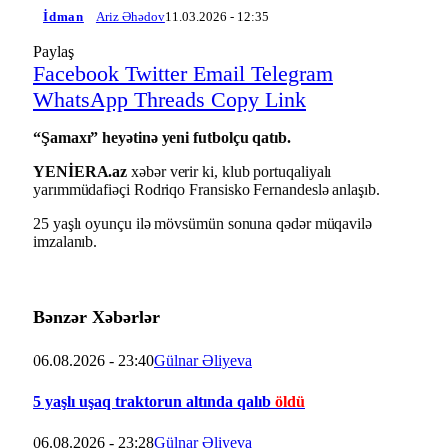
İdman
Ariz Əhədov
11.03.2026 - 12:35
Paylaş
Facebook
Twitter
Email
Telegram
WhatsApp
Threads
Copy Link
“Şamaxı” heyətinə yeni futbolçu qatıb.
YENİERA.az
xəbər verir ki, klub portuqaliyalı
yarımmüdafiəçi Rodriqo Fransisko Fernandeslə anlaşıb.
25 yaşlı oyunçu ilə mövsümün sonuna qədər müqavilə
imzalanıb.
Bənzər Xəbərlər
06.08.2026 - 23:40
Gülnar Əliyeva
5 yaşlı uşaq traktorun altında qalıb
öldü
06.08.2026 - 23:28
Gülnar Əliyeva