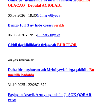
Əmək pensiyalarında və bu müavinətlərdə
ARTIM
OLACAQ - Deputat AÇIQLADI
06.08.2026 - 19:30
Gülnar Əliyeva
Bənizə 10 il 3 ay həbs cəzası
verildi
06.08.2026 - 19:15
Gülnar Əliyeva
Ciddi dəyişikliklərlə üzləşəcək
BÜRCLƏR
Ən Çox Oxunanlar
Daha bir məşhurun adı Mehdiyevlə birgə çəkildi -
Bu
nazirlik hədəfdə
31.10.2025 - 22:28
7. 672
Paşinyan Arayik Arutyunyanla bağlı ŞOK QƏRAR
verdi