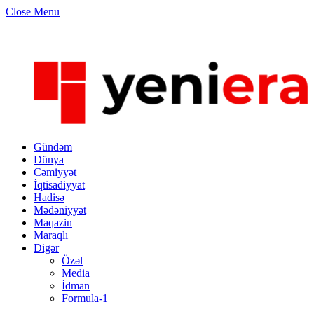
Close Menu
Gündəm
Dünya
Cəmiyyət
İqtisadiyyat
Hadisə
Mədəniyyət
Maqazin
Maraqlı
Digər
Özəl
Media
İdman
Formula-1