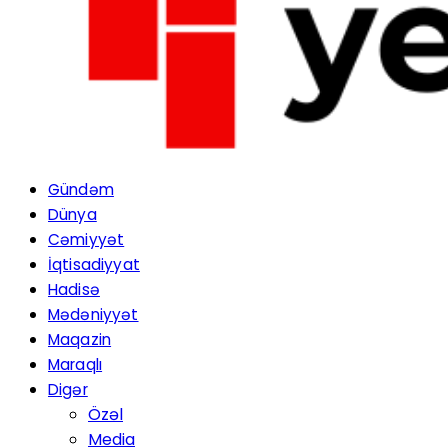
Gündəm
Dünya
Cəmiyyət
İqtisadiyyat
Hadisə
Mədəniyyət
Maqazin
Maraqlı
Digər
Özəl
Media