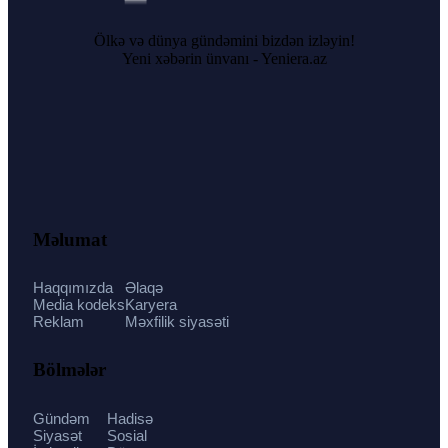
Ölkə və dünya gündəmini bizdən izləyin!
Yeni xəbərin ünvanı - Yeniera.az
Məlumat
Haqqımızda
Əlaqə
Media kodeks
Karyera
Reklam
Məxfilik siyasəti
Bölmələr
Gündəm
Hadisə
Siyasət
Sosial