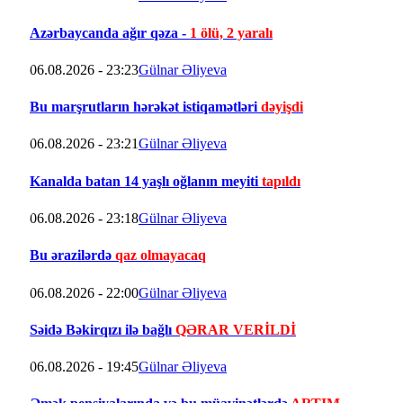
Azərbaycanda ağır qəza -
1 ölü, 2 yaralı
06.08.2026 - 23:23
Gülnar Əliyeva
Bu marşrutların hərəkət istiqamətləri
dəyişdi
06.08.2026 - 23:21
Gülnar Əliyeva
Kanalda batan 14 yaşlı oğlanın meyiti
tapıldı
06.08.2026 - 23:18
Gülnar Əliyeva
Bu ərazilərdə
qaz olmayacaq
06.08.2026 - 22:00
Gülnar Əliyeva
Səidə Bəkirqızı ilə bağlı
QƏRAR VERİLDİ
06.08.2026 - 19:45
Gülnar Əliyeva