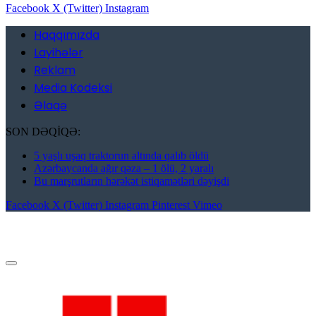
Facebook
X (Twitter)
Instagram
Haqqımızda
Layihələr
Reklam
Media Kodeksi
Əlaqə
SON DƏQİQƏ:
5 yaşlı uşaq traktorun altında qalıb öldü
Azərbaycanda ağır qəza – 1 ölü, 2 yaralı
Bu marşrutların hərəkət istiqamətləri dəyişdi
Facebook
X (Twitter)
Instagram
Pinterest
Vimeo