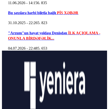
11.06.2026 - 14:15
6. 835
Bu şəxslərə hərbi biletlə bağlı
PİS XƏBƏR
31.10.2025 - 22:26
5. 823
"Arzum"un həyat yoldaşı Denisdən
İLK AÇIQLAMA -
ONUNLA BİRDƏFƏLİK...
04.07.2026 - 22:48
5. 653