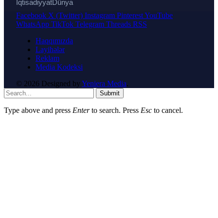
İqtisadiyyat
Dünya
Facebook
X (Twitter)
Instagram
Pinterest
YouTube
WhatsApp
TikTok
Telegram
Threads
RSS
Haqqımızda
Layihələr
Reklam
Media Kodeksi
© 2026 Designed by
Yeniera Media
.
Submit
Type above and press
Enter
to search. Press
Esc
to cancel.