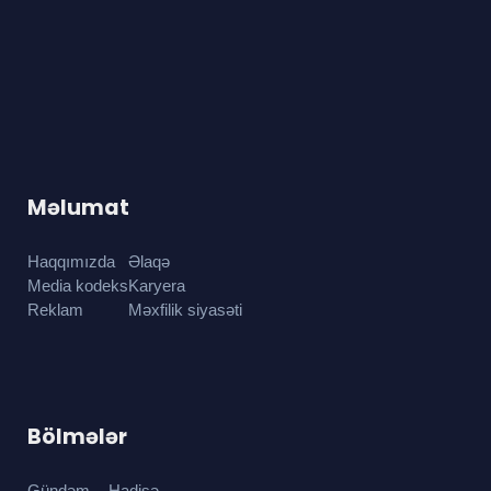
Məlumat
Haqqımızda
Əlaqə
Media kodeks
Karyera
Reklam
Məxfilik siyasəti
Bölmələr
Gündəm
Hadisə