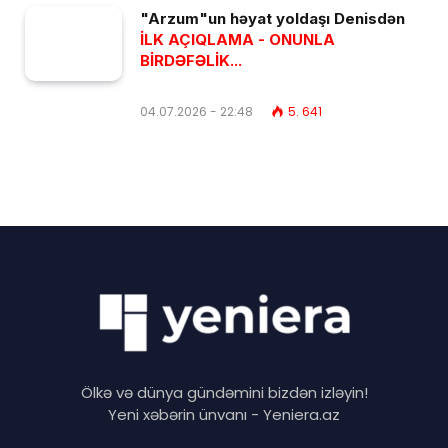
"Arzum"un həyat yoldaşı Denisdən
İLK AÇIQLAMA - ONUNLA
BİRDƏFƏLİK...
04.07.2026 - 22:48
5. 641
Ölkə və dünya gündəmini bizdən izləyin!
Yeni xəbərin ünvanı - Yeniera.az