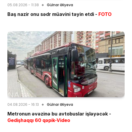
05.08.2026 - 11:38
Gülnar Əliyeva
Baş nazir onu sədr müavini təyin etdi -
FOTO
04.08.2026 - 16:13
Gülnar Əliyeva
Metronun əvəzinə bu avtobuslar işləyəcək -
Gedişhaqqı 60 qəpik-Video