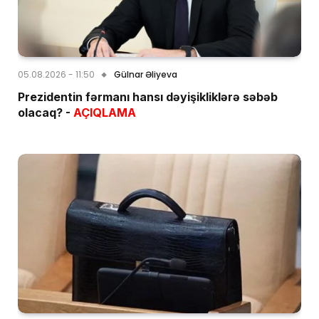
05.08.2026 - 11:50
Gülnar Əliyeva
Prezidentin fərmanı hansı dəyişikliklərə səbəb
olacaq? -
AÇIQLAMA