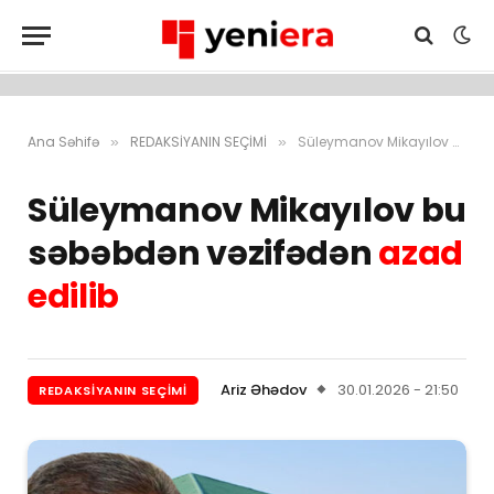
Ana Səhifə
REDAKSİYANIN SEÇİMİ
Süleymanov Mikayılov bu səbəbdən vəzifədən azad edilib
»
»
Süleymanov Mikayılov bu
səbəbdən vəzifədən
azad
edilib
Ariz Əhədov
30.01.2026 - 21:50
REDAKSİYANIN SEÇİMİ