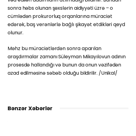
sonra həbs olunan şəxslərin aidiyyəti üzrə – o
cümlədən prokurorluq orqanlarına müraciət
edərək, baş verənlərlə bağlı şikayət etdikləri qeyd
olunur.
Məhz bu müraciətlərdən sonra aparılan
araşdırmalar zamanı Süleyman Mikayılovun adının
prosesdə hallandığı və bunun da onun vəzifədən
azad edilməsinə səbəb olduğu bildirilir. /Unikal/
Bənzər Xəbərlər