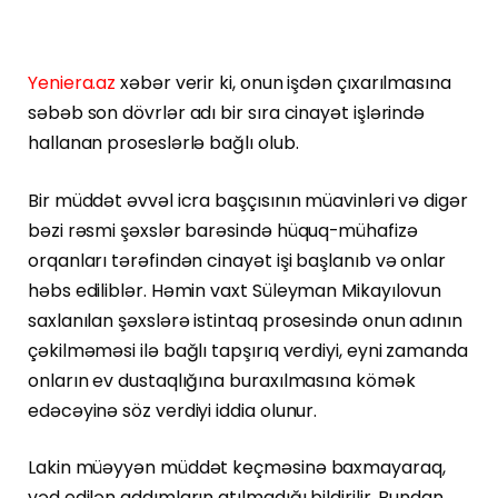
Yeniera.az
xəbər verir ki, onun işdən çıxarılmasına
səbəb son dövrlər adı bir sıra cinayət işlərində
hallanan proseslərlə bağlı olub.
Bir müddət əvvəl icra başçısının müavinləri və digər
bəzi rəsmi şəxslər barəsində hüquq-mühafizə
orqanları tərəfindən cinayət işi başlanıb və onlar
həbs ediliblər. Həmin vaxt Süleyman Mikayılovun
saxlanılan şəxslərə istintaq prosesində onun adının
çəkilməməsi ilə bağlı tapşırıq verdiyi, eyni zamanda
onların ev dustaqlığına buraxılmasına kömək
edəcəyinə söz verdiyi iddia olunur.
Lakin müəyyən müddət keçməsinə baxmayaraq,
vəd edilən addımların atılmadığı bildirilir. Bundan