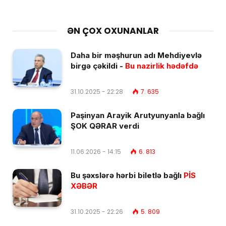
ƏN ÇOX OXUNANLAR
Daha bir məşhurun adı Mehdiyevlə
birgə çəkildi -
Bu nazirlik hədəfdə
31.10.2025 - 22:28
7. 635
Paşinyan Arayik Arutyunyanla bağlı
ŞOK QƏRAR verdi
11.06.2026 - 14:15
6. 813
Bu şəxslərə hərbi biletlə bağlı
PİS
XƏBƏR
31.10.2025 - 22:26
5. 809