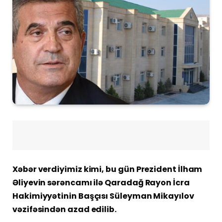
Xəbər verdiyimiz kimi, bu gün Prezident İlham
Əliyevin sərəncamı ilə Qaradağ Rayon İcra
Hakimiyyətinin Başçısı Süleyman Mikayılov
vəzifəsindən azad edilib.