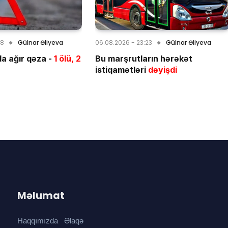
28
Gülnar Əliyeva
06.08.2026 - 23:23
Gülnar Əliyeva
a ağır qəza -
1 ölü, 2
Bu marşrutların hərəkət
istiqamətləri
dəyişdi
Məlumat
Haqqımızda
Əlaqə