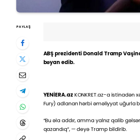
PAYLAŞ
ABŞ prezidenti Donald Tramp Vaşin
bəyan edib.
YENİERA.az
KONKRET.az-a istinadən xəbə
Fury) adlanan hərbi əməliyyat uğurla b
“Bu əla addır, amma yalnız qalib gəlsəniz
qazandıq”, — deyə Tramp bildirib.