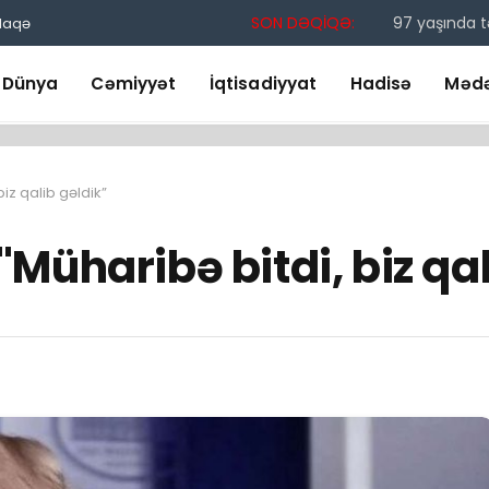
SON DƏQİQƏ:
97 yaşında 
laqə
Dünya
Cəmiyyət
İqtisadiyyat
Hadisə
Mədə
iz qalib gəldik”
"Müharibə bitdi, biz qal