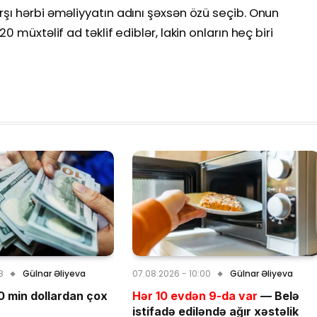
şı hərbi əməliyyatın adını şəxsən özü seçib. Onun
0 müxtəlif ad təklif ediblər, lakin onların heç biri
8
Gülnar Əliyeva
07.08.2026 - 10:00
Gülnar Əliyeva
 min dollardan çox
Hər 10 evdən 9-da var
— Belə
istifadə ediləndə ağır xəstəlik