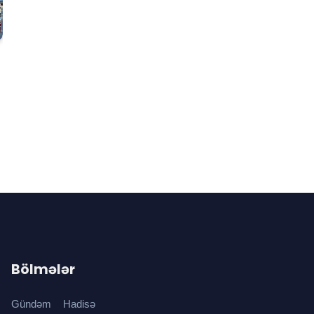
Bölmələr
Gündəm
Hadisə