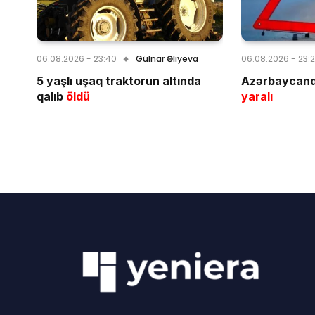
06.08.2026 - 23:40
Gülnar Əliyeva
06.08.2026 - 23:
5 yaşlı uşaq traktorun altında
Azərbaycand
qalıb
öldü
yaralı