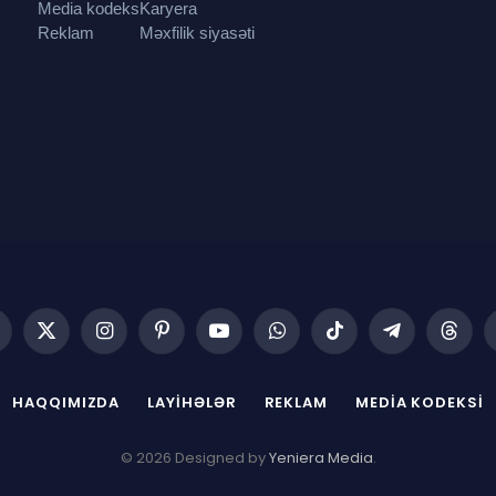
Media kodeks
Karyera
Reklam
Məxfilik siyasəti
acebook
X
Instagram
Pinterest
YouTube
WhatsApp
TikTok
Telegram
Threa
(Twitter)
HAQQIMIZDA
LAYIHƏLƏR
REKLAM
MEDIA KODEKSI
© 2026 Designed by
Yeniera Media
.