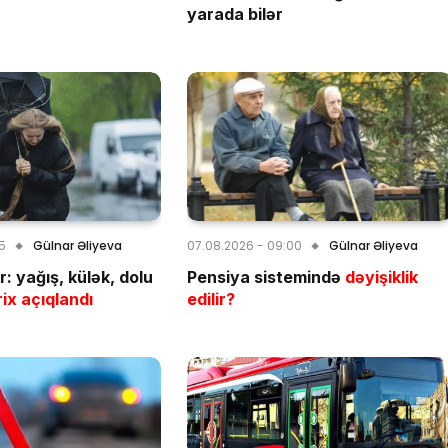
yarada bilər
15
Gülnar Əliyeva
07.08.2026 - 09:00
Gülnar Əliyeva
: yağış, külək, dolu
Pensiya sistemində
dəyişiklik
ix açıqlandı
edilir?