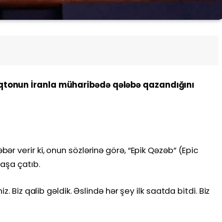
qtonun İranla müharibədə qələbə qazandığını
r verir ki, onun sözlərinə görə, “Epik Qəzəb” (Epic
aşa çatıb.
. Biz qalib gəldik. Əslində hər şey ilk saatda bitdi. Biz