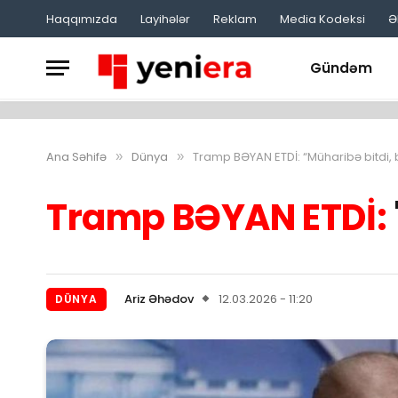
Haqqımızda
Layihələr
Reklam
Media Kodeksi
Ə
Gündəm
Ana Səhifə
Dünya
Tramp BƏYAN ETDİ: “Müharibə bitdi, b
»
»
Tramp BƏYAN ETDİ:
Ariz Əhədov
12.03.2026 - 11:20
DÜNYA