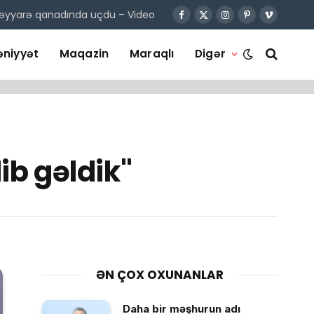
təyyarə qanadında uçdu – Video
Facebook
X
Instagram
Pinterest
Vimeo
(Twitter)
niyyət
Maqazin
Maraqlı
Digər
ib gəldik"
ƏN ÇOX OXUNANLAR
Daha bir məşhurun adı