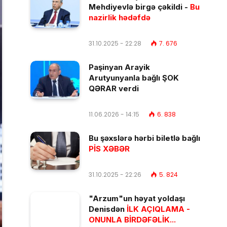
Mehdiyevlə birgə çəkildi -
Bu
nazirlik hədəfdə
31.10.2025 - 22:28
7. 676
Paşinyan Arayik
Arutyunyanla bağlı ŞOK
QƏRAR verdi
11.06.2026 - 14:15
6. 838
Bu şəxslərə hərbi biletlə bağlı
PİS XƏBƏR
31.10.2025 - 22:26
5. 824
"Arzum"un həyat yoldaşı
Denisdən
İLK AÇIQLAMA -
ONUNLA BİRDƏFƏLİK...