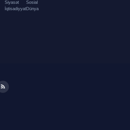
Siyasət
Sosial
İqtisadiyyat
Dünya
ds
RSS