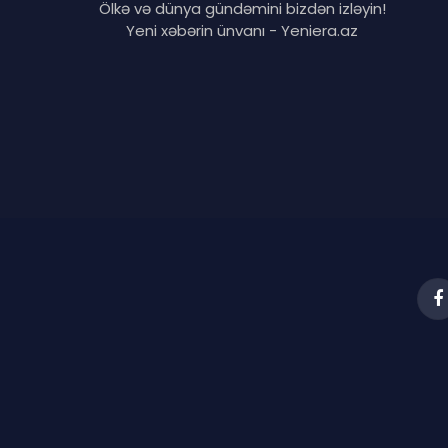
Ölkə və dünya gündəmini bizdən izləyin!
Yeni xəbərin ünvanı - Yeniera.az
F