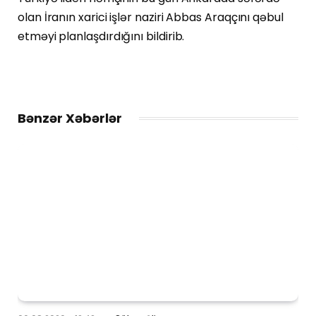
olan İranın xarici işlər naziri Abbas Araqçını qəbul
etməyi planlaşdırdığını bildirib.
Bənzər Xəbərlər