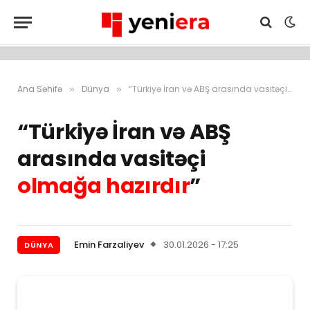
Ana Səhifə
Dünya
“Türkiyə İran və ABŞ arasında vasitəçi olmağa hazırdır”
»
»
“Türkiyə İran və ABŞ
arasında vasitəçi
olmağa hazırdır
”
Emin Farzaliyev
30.01.2026 - 17:25
DÜNYA