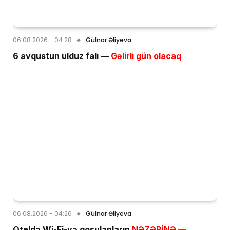
06.08.2026 - 04:28
Gülnar Əliyeva
6 avqustun ulduz falı —
Gəlirli gün olacaq
06.08.2026 - 04:26
Gülnar Əliyeva
Oteldə Wi-Fi-yə qoşulanların
NƏZƏRİNƏ —