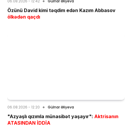
06.08.2026 - 12:42
Gülnar Əliyeva
Özünü David kimi təqdim edən Kazım Abbasov
ölkədən qaçdı
06.08.2026 - 12:20
Gülnar Əliyeva
"Azyaşlı qızımla münasibət yaşayır":
Aktrisanın
ATASINDAN İDDİA