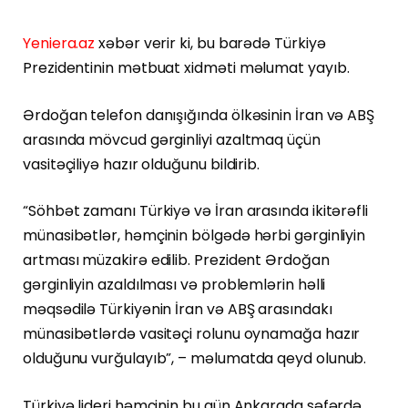
Yeniera.az
xəbər verir ki, bu barədə Türkiyə
Prezidentinin mətbuat xidməti məlumat yayıb.
Ərdoğan telefon danışığında ölkəsinin İran və ABŞ
arasında mövcud gərginliyi azaltmaq üçün
vasitəçiliyə hazır olduğunu bildirib.
“Söhbət zamanı Türkiyə və İran arasında ikitərəfli
münasibətlər, həmçinin bölgədə hərbi gərginliyin
artması müzakirə edilib. Prezident Ərdoğan
gərginliyin azaldılması və problemlərin həlli
məqsədilə Türkiyənin İran və ABŞ arasındakı
münasibətlərdə vasitəçi rolunu oynamağa hazır
olduğunu vurğulayıb”, – məlumatda qeyd olunub.
Türkiyə lideri həmçinin bu gün Ankarada səfərdə