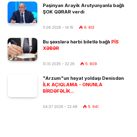
Paşinyan Arayik Arutyunyanla bağlı
ŞOK QƏRAR verdi
11.06.2026 - 14:15
6. 813
Bu şəxslərə hərbi biletlə bağlı
PİS
XƏBƏR
31.10.2025 - 22:26
5. 809
"Arzum"un həyat yoldaşı Denisdən
İLK AÇIQLAMA - ONUNLA
BİRDƏFƏLİK...
04.07.2026 - 22:48
5. 641