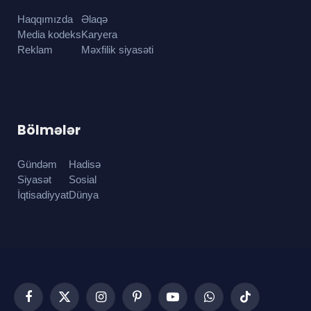
Haqqımızda
Əlaqə
Media kodeks
Karyera
Reklam
Məxfilik siyasəti
Bölmələr
Gündəm
Hadisə
Siyasət
Sosial
İqtisadiyyat
Dünya
Facebook
X
Instagram
Pinterest
YouTube
WhatsApp
TikTok