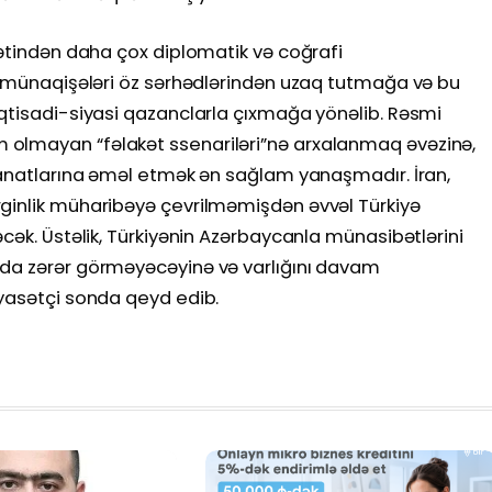
rətindən daha çox diplomatik və coğrafi
ra münaqişələri öz sərhədlərindən uzaq tutmağa və bu
iqtisadi-siyasi qazanclarla çıxmağa yönəlib. Rəsmi
olmayan “fəlakət ssenariləri”nə arxalanmaq əvəzinə,
əyanatlarına əməl etmək ən sağlam yanaşmadır. İran,
ginlik müharibəyə çevrilməmişdən əvvəl Türkiyə
əcək. Üstəlik, Türkiyənin Azərbaycanla münasibətlərini
 da zərər görməyəcəyinə və varlığını davam
iyasətçi sonda qeyd edib.