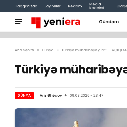
Media
Haqqımızda
Layihələr
Reklam
Əlaq
Kodeksi
Gündəm
Ana Səhifə
Dünya
Türkiyə müharibəyə girir? – AÇIQLA
»
»
Türkiyə müharibəyə 
Ariz Əhədov
09.03.2026 - 23:47
DÜNYA