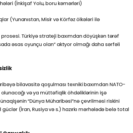
hələri (İnkişaf Yolu, boru kəmərləri)
lar (Yunanıstan, Misir və Körfəz ölkələri ilə
 prosesi. Türkiyə strateji baxımdan döyüşkən tərəf
ada əsas oyunçu olan” aktyor olmağı daha sərfəli
izlik
aribəyə bilavasitə qoşulması texniki baxımdan NATO-
lunacağı və ya müttəfiqlik öhdəliklərinin işə
ünaqişənin “Dünya Müharibəsi”nə çevrilməsi riskini
 güclər (İran, Rusiya və s.) hazırkı mərhələdə belə total