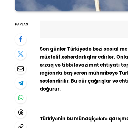
PAYLAŞ
Son günlər Türkiyədə bəzi sosial me
müxtəlif xəbərdarlıqlar edirlər. On
ərzaq və tibbi ləvazimat ehtiyatı t
regionda baş verən müharibəyə Türki
səsləndirilir. Bu cür çağırışlar və 
doğurur.
Türkiyənin bu münaqişələrə qarışma