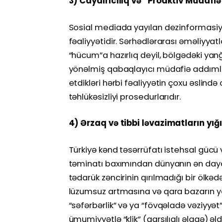
3) Caydırıcılıq və “Proaktiv Müdafiə”
Sosial mediada yayılan dezinformasiy
fəaliyyətidir. Sərhədlərarası əməliyyat
“hücum”a hazırlıq deyil, bölgədəki yan
yönəlmiş qabaqlayıcı müdafiə addımlar
etdikləri hərbi fəaliyyətin çoxu əslind
təhlükəsizliyi prosedurlarıdır.
4) Ərzaq və tibbi ləvazimatların yığ
Türkiyə kənd təsərrüfatı istehsal gücü 
təminatı baxımından dünyanın ən dayan
tədarük zəncirinin qırılmadığı bir ölk
lüzumsuz artmasına və qara bazarın 
“səfərbərlik” və ya “fövqəladə vəziyyə
ümumiyyətlə “klik” (qarşılıqlı əlaqə) ə