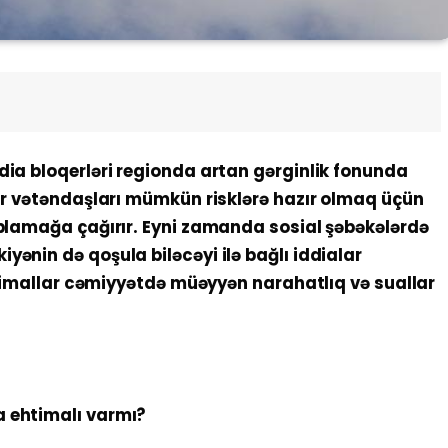
dia bloqerləri regionda artan gərginlik fonunda
lar vətəndaşları mümkün risklərə hazır olmaq üçün
oplamağa çağırır. Eyni zamanda sosial şəbəkələrdə
yənin də qoşula biləcəyi ilə bağlı iddialar
ehtimallar cəmiyyətdə müəyyən narahatlıq və suallar
 ehtimalı varmı?