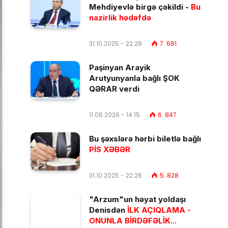
Mehdiyevlə birgə çəkildi -
Bu
nazirlik hədəfdə
31.10.2025 - 22:28
7. 681
Paşinyan Arayik
Arutyunyanla bağlı ŞOK
QƏRAR verdi
11.06.2026 - 14:15
6. 847
Bu şəxslərə hərbi biletlə bağlı
PİS XƏBƏR
31.10.2025 - 22:26
5. 828
"Arzum"un həyat yoldaşı
Denisdən
İLK AÇIQLAMA -
ONUNLA BİRDƏFƏLİK...