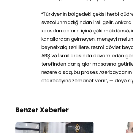
“Türkiyənin bölgədəki çəkisi hərbi qüd
əvəzolunmazlığından irəli gəlir. Anka
xaosdan onların içinə çəkilməkdənsə, 
kanallardan gəlməyən, mənşəyi məlum 
beynəlxalq təhlillərə, rəsmi dövlət b
ABŞ və İsrail arasında davam edən gər
tərəfindən danışıqlar masasına gətiril
nəzərə alsaq, bu proses Azərbaycanın
etdirəcəyinə zəmanət verir”, — deyə s
Bənzər Xəbərlər