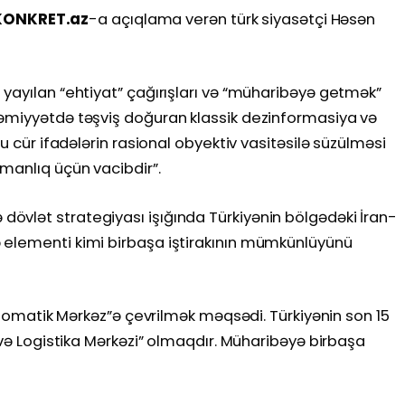
KONKRET.az
-a açıqlama verən türk siyasətçi Həsən
yayılan “ehtiyat” çağırışları və “müharibəyə getmək”
əmiyyətdə təşviş doğuran klassik dezinformasiya və
Bu cür ifadələrin rasional obyektiv vasitəsilə süzülməsi
manlıq üçün vacibdir”.
vlət strategiyası işığında Türkiyənin bölgədəki İran-
 elementi kimi birbaşa iştirakının mümkünlüyünü
iplomatik Mərkəz”ə çevrilmək məqsədi. Türkiyənin son 15
 və Logistika Mərkəzi” olmaqdır. Müharibəyə birbaşa