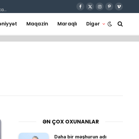
Facebook
X
Instagram
Pinterest
Vimeo
Qanunsuz cərrahiyyə təhlükəsi: “Universal Hospital”da sertifikatsız həkim skandalı
(Twitter)
niyyət
Maqazin
Maraqlı
Digər
ƏN ÇOX OXUNANLAR
Daha bir məşhurun adı