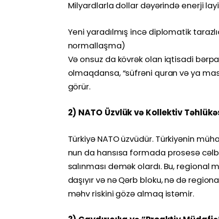
Milyardlarla dollar dəyərində enerji layi
Yeni yaradılmış incə diplomatik tarazlıq
normallaşma)
Və onsuz da kövrək olan iqtisadi bərpa
olmaqdansa, “süfrəni quran və ya mas
görür.
2) NATO Üzvlük və Kollektiv Təhlükəs
Türkiyə NATO üzvüdür. Türkiyənin müh
nun da hansısa formada prosesə cəlb o
salınması demək olardı. Bu, regional m
daşıyır və nə Qərb bloku, nə də regional
məhv riskini gözə almaq istəmir.