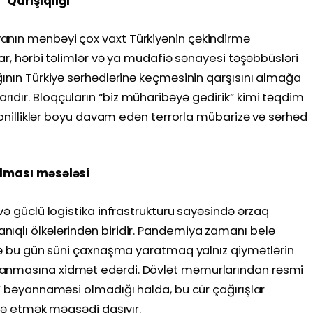
 Qarışıqlığı
anın mənbəyi çox vaxt Türkiyənin çəkindirmə
lar, hərbi təlimlər və ya müdafiə sənayesi təşəbbüsləri
ğının Türkiyə sərhədlərinə keçməsinin qarşısını almağa
ıdır. Bloqçuların “biz müharibəyə gedirik” kimi təqdim
ə onilliklər boyu davam edən terrorla mübarizə və sərhəd
ılması məsələsi
və güclü logistika infrastrukturu sayəsində ərzaq
ıqlı ölkələrindən biridir. Pandemiya zamanı belə
ədə bu gün süni çaxnaşma yaratmaq yalnız qiymətlərin
yanmasına xidmət edərdi. Dövlət məmurlarından rəsmi
t” bəyannaməsi olmadığı halda, bu cür çağırışlar
ldə etmək məqsədi daşıyır.