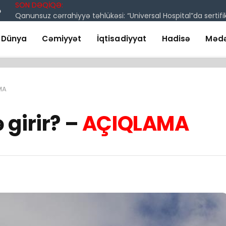
SON DƏQİQƏ:
ə
Dünya
Cəmiyyət
İqtisadiyyat
Hadisə
Mədə
MA
girir? –
AÇIQLAMA