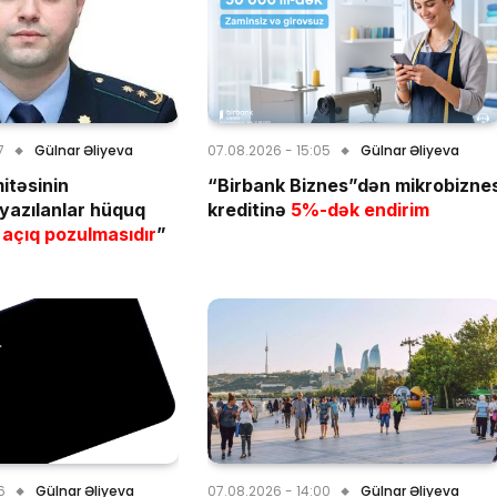
7
Gülnar Əliyeva
07.08.2026 - 15:05
Gülnar Əliyeva
itəsinin
“Birbank Biznes”dən mikrobizne
yazılanlar hüquq
kreditinə
5%-dək endirim
açıq pozulmasıdır
”
6
Gülnar Əliyeva
07.08.2026 - 14:00
Gülnar Əliyeva