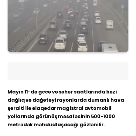
Mayın 11-də gecə və səhər saatlarında bəzi
dağlıq və dağətəyi rayonlarda dumanlı hava
şəraiti ilə əlaqədar magistral avtomobil
yollarında görünüş məsafəsinin 500-1000
metrədək məhdudlaşacağı gözlənilir.