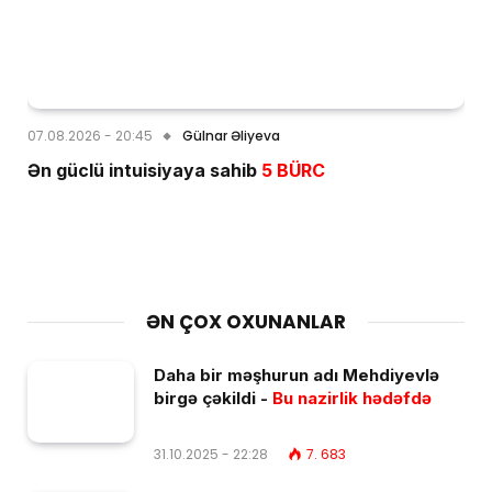
07.08.2026 - 20:45
Gülnar Əliyeva
Ən güclü intuisiyaya sahib
5 BÜRC
ƏN ÇOX OXUNANLAR
Daha bir məşhurun adı Mehdiyevlə
birgə çəkildi -
Bu nazirlik hədəfdə
31.10.2025 - 22:28
7. 683