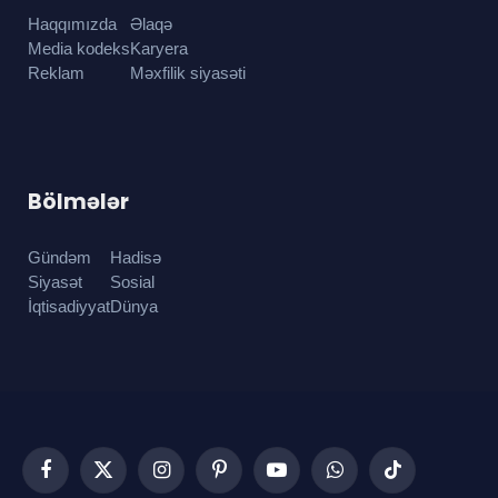
Haqqımızda
Əlaqə
Media kodeks
Karyera
Reklam
Məxfilik siyasəti
Bölmələr
Gündəm
Hadisə
Siyasət
Sosial
İqtisadiyyat
Dünya
Facebook
X
Instagram
Pinterest
YouTube
WhatsApp
TikTok