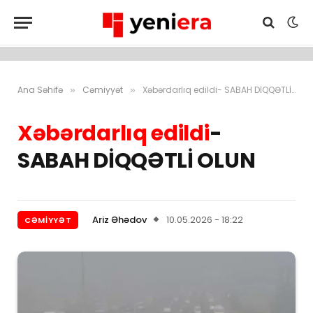
Ana Səhifə
Cəmiyyət
Xəbərdarlıq edildi- SABAH DİQQƏTLİ OLUN
»
»
Xəbərdarlıq edildi
-
SABAH DİQQƏTLİ OLUN
Ariz Əhədov
10.05.2026 - 18:22
CƏMIYYƏT