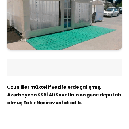
Uzun illər müxtəlif vəzifələrdə çalışmış,
Azərbaycan SSRİ Ali Sovetinin ən gənc deputatı
olmuş Zakir Nəsirov vəfat edib.