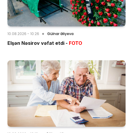
10.08.2026 - 10:26
Gülnar Əliyeva
Elşən Nəsirov vəfat etdi -
FOTO