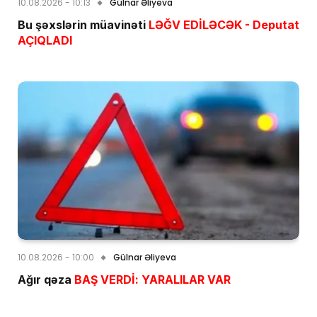
10.08.2026 - 10:13
Gülnar Əliyeva
Bu şəxslərin müavinəti
LƏĞV EDİLƏCƏK - Deputat
AÇIQLADI
10.08.2026 - 10:00
Gülnar Əliyeva
Ağır qəza
BAŞ VERDİ: YARALILAR VAR