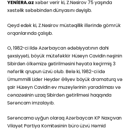
YENİERA.az
xəbər verir ki, Z.Nəsirov 75 yaşında
xəstəlik səbəbindən dünyasını dəyişib.
Qeyd edək ki, Z.Nəsirov müstəqillik illərində gömrük
orqanlarında çalışıb.
O, 1982-ci ildə Azərbaycan ədəbiyyatının dahi
şəxsiyyəti, böyük mütəfəkkir Hüseyn Cavidin nəşinin
Sibirdən ölkəmizə gətirilməsini həyata keçirmiş 3
nəfərlik qrupun üzvü olub. Belə ki, 1982-ci idə
Ümummilli Lider Heydər Əliyev böyük dramaturq və
şair Hüseyn Cavidin ev muzeylərinin yaradılması və
cənazəsinin uzaq Sibirdən gətirilməsi haqqında
Sərəncam imzalayıb.
Sərəncama uyğun olaraq Azərbaycan KP Naxçıvan
Vilayət Partiya Komitəsinin büro üzvü Həmid