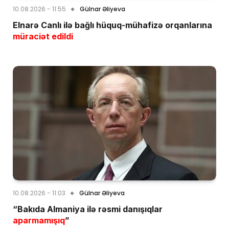
10.08.2026 - 11:55
Gülnar Əliyeva
Elnarə Canlı ilə bağlı hüquq-mühafizə orqanlarına
müraciət edildi
10.08.2026 - 11:03
Gülnar Əliyeva
“Bakıda Almaniya ilə rəsmi danışıqlar
aparmamışıq
”