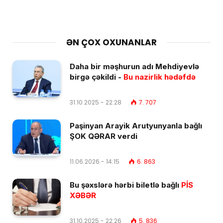
ƏN ÇOX OXUNANLAR
Daha bir məşhurun adı Mehdiyevlə
birgə çəkildi -
Bu nazirlik hədəfdə
31.10.2025 - 22:28
7. 707
Paşinyan Arayik Arutyunyanla bağlı
ŞOK QƏRAR verdi
11.06.2026 - 14:15
6. 863
Bu şəxslərə hərbi biletlə bağlı
PİS
XƏBƏR
31.10.2025 - 22:26
5. 836