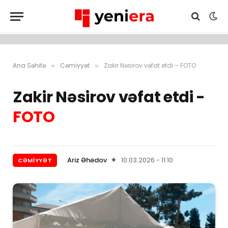
Ana Səhifə
Cəmiyyət
Zakir Nəsirov vəfat etdi – FOTO
»
»
Zakir Nəsirov vəfat etdi -
FOTO
Ariz Əhədov
10.03.2026 - 11:10
CƏMIYYƏT