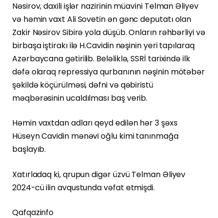
Nəsirov, daxili işlər nazirinin müavini Telman Əliyev
və həmin vaxt Ali Sovetin ən gənc deputatı olan
Zakir Nəsirov Sibirə yola düşüb. Onların rəhbərliyi və
birbaşa iştirakı ilə H.Cavidin nəşinin yeri tapılaraq
Azərbaycana gətirilib. Beləliklə, SSRİ tarixində ilk
dəfə olaraq repressiya qurbanının nəşinin mötəbər
şəkildə köçürülməsi, dəfni və qəbiristü
məqbərəsinin ucaldılması baş verib.
Həmin vaxtdan adları qeyd edilən hər 3 şəxs
Hüseyn Cavidin mənəvi oğlu kimi tanınmağa
başlayıb.
Xatırladaq ki, qrupun digər üzvü Telman Əliyev
2024-cü ilin avqustunda vəfat etmişdi.
Qafqazinfo