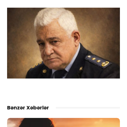
Bənzər Xəbərlər