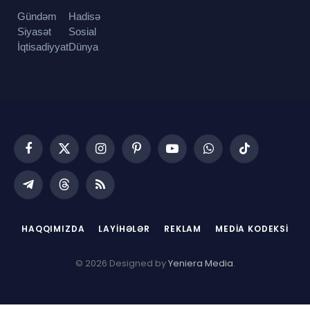
Gündəm
Hadisə
Siyasət
Sosial
İqtisadiyyat
Dünya
Facebook
X
Instagram
Pinterest
YouTube
WhatsApp
TikTok
(Twitter)
Telegram
Threads
RSS
HAQQIMIZDA
LAYIHƏLƏR
REKLAM
MEDIA KODEKSI
© 2026 Designed by
Yeniera Media
.