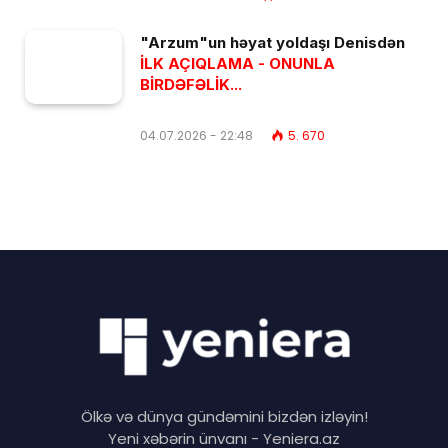
"Arzum"un həyat yoldaşı Denisdən
İLK AÇIQLAMA - ONUNLA
BİRDƏFƏLİK...
04.07.2026 - 22:48
5. 670
Ölkə və dünya gündəmini bizdən izləyin!
Yeni xəbərin ünvanı - Yeniera.az