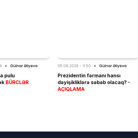
04
Gülnar Əliyeva
05.08.2026 - 11:50
Gülnar Əliyeva
a pulu
Prezidentin fərmanı hansı
ək
BÜRCLƏR
dəyişikliklərə səbəb olacaq? -
AÇIQLAMA