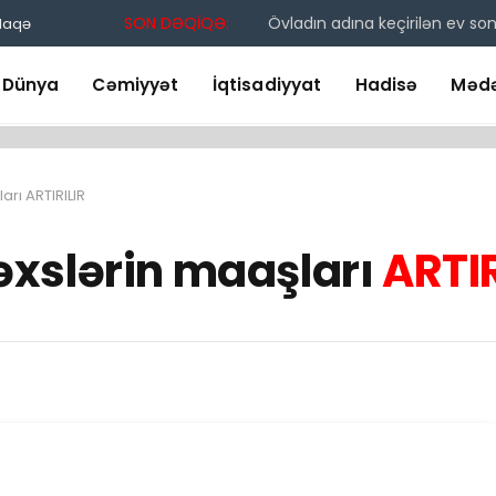
SON DƏQİQƏ:
Övladın adına keçirilən ev s
laqə
Dünya
Cəmiyyət
İqtisadiyyat
Hadisə
Mədə
rı ARTIRILIR
xslərin maaşları
ARTI