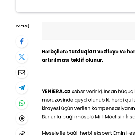
PAYLAŞ
Hərbçilərə tutduqları vəzifəyə və hər
artırılması təklif olunur.
YENİERA.az
xəbər verir ki, İnsan hüqu
məruzəsində qeyd olunub ki, hərbi qullu
kirayəsi üçün verilən kompensasiyanı
Bununla bağlı məsələ Milli Məclisin İns
Məsələ ilə bağlı hərbi ekspert Emin Həs