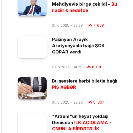
Mehdiyevlə birgə çəkildi -
Bu
nazirlik hədəfdə
31.10.2025 - 22:28
7. 628
Paşinyan Arayik
Arutyunyanla bağlı ŞOK
QƏRAR verdi
11.06.2026 - 14:15
6. 811
Bu şəxslərə hərbi biletlə bağlı
PİS XƏBƏR
31.10.2025 - 22:26
5. 807
"Arzum"un həyat yoldaşı
Denisdən
İLK AÇIQLAMA -
ONUNLA BİRDƏFƏLİK...