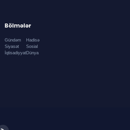
Bölmələr
Gündəm
Hadisə
Siyasət
Sosial
İqtisadiyyat
Dünya