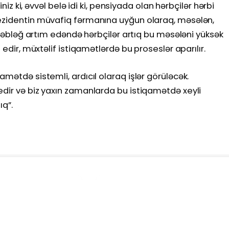
iniz ki, əvvəl belə idi ki, pensiyada olan hərbçilər hərbi
rezidentin müvafiq fərmanına uyğun olaraq, məsələn,
u məbləğ artım edəndə hərbçilər artıq bu məsələni yüksək
 edir, müxtəlif istiqamətlərdə bu proseslər aparılır.
mətdə sistemli, ardıcıl olaraq işlər görüləcək.
edir və biz yaxın zamanlarda bu istiqamətdə xeyli
ıq”.