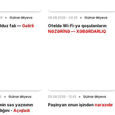
28
Gülnar Əliyeva
06.08.2026 - 04:26
Gülnar Əliyeva
lduz falı —
Gəlirli
Oteldə Wi-Fi-yə qoşulanların
NƏZƏRİNƏ — XƏBƏRDARLIQ
55
Gülnar Əliyeva
05.08.2026 - 12:43
Gülnar Əliyeva
min səs yazısının
Paşinyan onun işindən
narazıdır
ığını -
Açıqladı