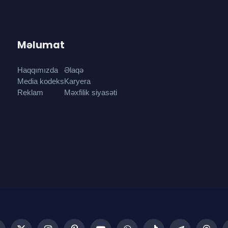
Məlumat
Haqqımızda
Əlaqə
Media kodeks
Karyera
Reklam
Məxfilik siyasəti