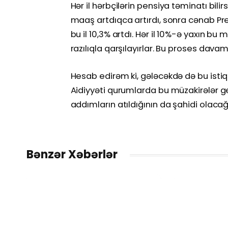
Hər il hərbçilərin pensiya təminatı bilirs
maaş artdıqca artırdı, sonra cənab P
bu il 10,3% artdı. Hər il 10%-ə yaxın b
razılıqla qarşılayırlar. Bu proses davam
Hesab edirəm ki, gələcəkdə də bu istiqa
Aidiyyəti qurumlarda bu müzakirələr g
addımların atıldığının da şahidi olacağ
Bənzər Xəbərlər