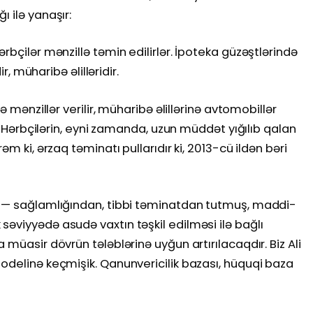
 ilə yanaşır:
rbçilər mənzillə təmin edilirlər. İpoteka güzəştlərində
ir, müharibə əlilləridir.
ə mənzillər verilir, müharibə əlillərinə avtomobillər
r. Hərbçilərin, eyni zamanda, uzun müddət yığılıb qalan
əm ki, ərzaq təminatı pullarıdır ki, 2013-cü ildən bəri
ı — sağlamlığından, tibbi təminatdan tutmuş, maddi-
əviyyədə asudə vaxtın təşkil edilməsi ilə bağlı
 müasir dövrün tələblərinə uyğun artırılacaqdır. Biz Ali
odelinə keçmişik. Qanunvericilik bazası, hüquqi baza