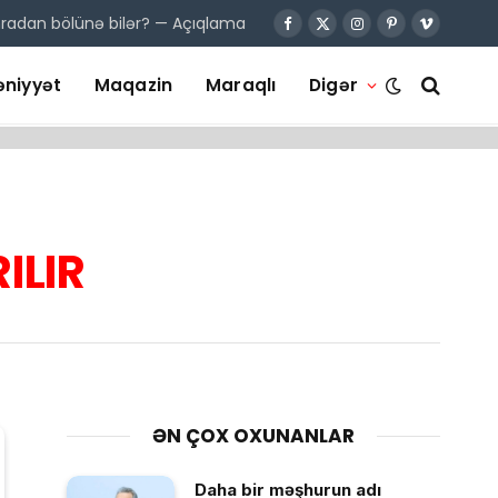
onradan bölünə bilər? — Açıqlama
Facebook
X
Instagram
Pinterest
Vimeo
(Twitter)
niyyət
Maqazin
Maraqlı
Digər
RILIR
ƏN ÇOX OXUNANLAR
Daha bir məşhurun adı