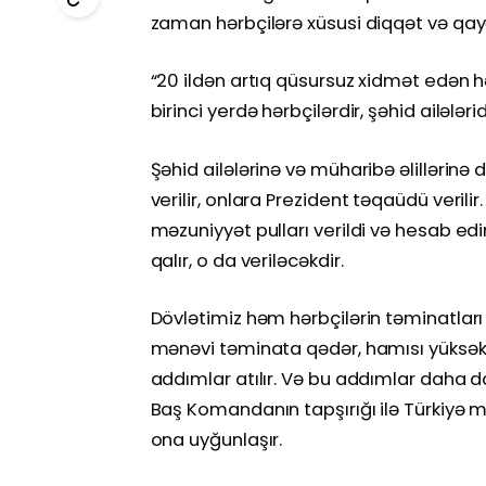
zaman hərbçilərə xüsusi diqqət və qayğı
“20 ildən artıq qüsursuz xidmət edən hə
birinci yerdə hərbçilərdir, şəhid ailələrid
Şəhid ailələrinə və müharibə əlillərinə d
verilir, onlara Prezident təqaüdü verili
məzuniyyət pulları verildi və hesab edir
qalır, o da veriləcəkdir.
Dövlətimiz həm hərbçilərin təminatlar
mənəvi təminata qədər, hamısı yüksək s
addımlar atılır. Və bu addımlar daha da
Baş Komandanın tapşırığı ilə Türkiyə m
ona uyğunlaşır.