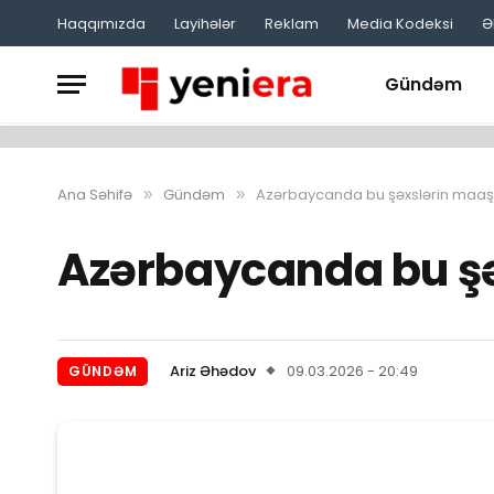
Haqqımızda
Layihələr
Reklam
Media Kodeksi
Ə
Gündəm
Ana Səhifə
Gündəm
Azərbaycanda bu şəxslərin maaşla
»
»
Azərbaycanda bu şə
Ariz Əhədov
09.03.2026 - 20:49
GÜNDƏM