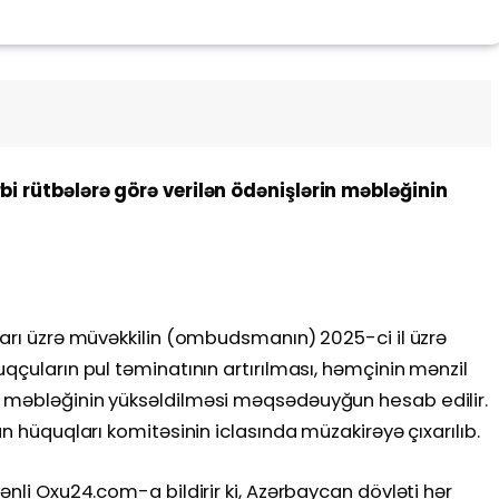
bi rütbələrə görə verilən ödənişlərin məbləğinin
qları üzrə müvəkkilin (ombudsmanın) 2025-ci il üzrə
qçuların pul təminatının artırılması, həmçinin mənzil
n məbləğinin yüksəldilməsi məqsədəuyğun hesab edilir.
an hüquqları komitəsinin iclasında müzakirəyə çıxarılıb.
ənli Oxu24.com-a bildirir ki, Azərbaycan dövləti hər