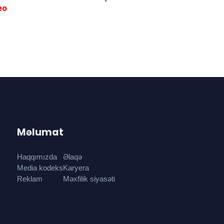
eo
Məlumat
Haqqımızda
Əlaqə
Media kodeks
Karyera
Reklam
Məxfilik siyasəti