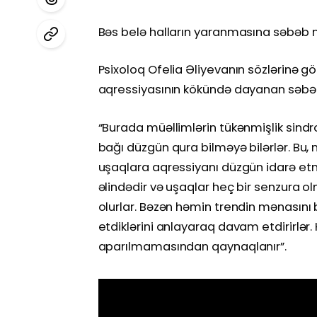
Bəs belə halların yaranmasına səbəb 
Psixoloq Ofelia Əliyevanın sözlərinə gö
aqressiyasının kökündə dayanan səbəbl
“Burada müəllimlərin tükənmişlik sindr
bağı düzgün qura bilməyə bilərlər. Bu, m
uşaqlara aqressiyanı düzgün idarə etm
əlindədir və uşaqlar heç bir senzura o
olurlar. Bəzən həmin trendin mənasını 
etdiklərini anlayaraq davam etdirirlər
aparılmamasından qaynaqlanır”.