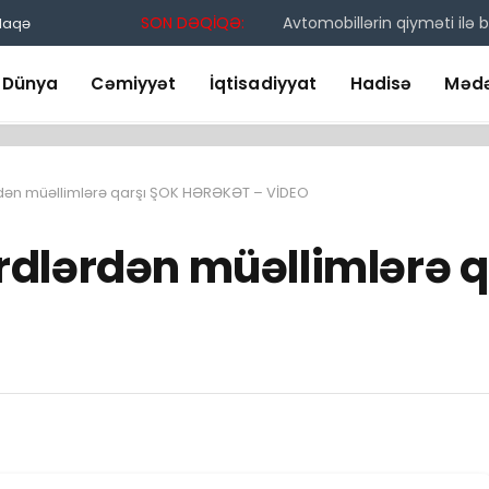
SON DƏQİQƏ:
Avtomobillərin qiyməti ilə
laqə
Dünya
Cəmiyyət
İqtisadiyyat
Hadisə
Mədə
ən müəllimlərə qarşı ŞOK HƏRƏKƏT – VİDEO
dlərdən müəllimlərə q