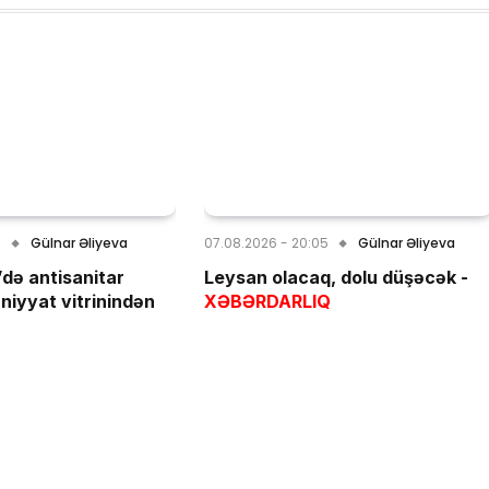
1
Gülnar Əliyeva
07.08.2026 - 20:05
Gülnar Əliyeva
də antisanitar
Leysan olacaq, dolu düşəcək -
rniyyat vitrinindən
XƏBƏRDARLIQ