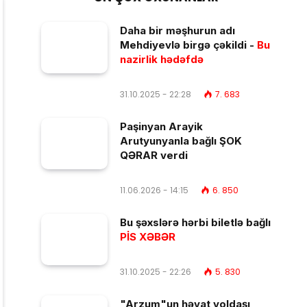
Daha bir məşhurun adı
Mehdiyevlə birgə çəkildi -
Bu
nazirlik hədəfdə
31.10.2025 - 22:28
7. 683
Paşinyan Arayik
Arutyunyanla bağlı ŞOK
QƏRAR verdi
11.06.2026 - 14:15
6. 850
Bu şəxslərə hərbi biletlə bağlı
PİS XƏBƏR
31.10.2025 - 22:26
5. 830
"Arzum"un həyat yoldaşı