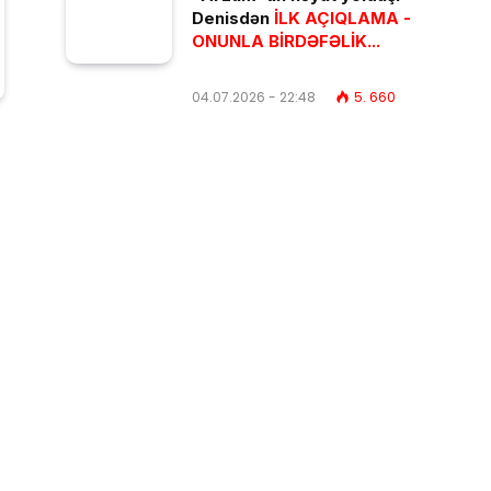
Denisdən
İLK AÇIQLAMA -
ONUNLA BİRDƏFƏLİK...
04.07.2026 - 22:48
5. 660