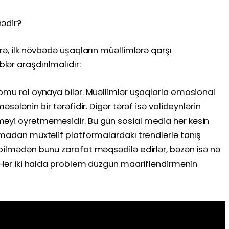
nədir?
rə, ilk növbədə uşaqların müəllimlərə qarşı
ər araşdırılmalıdır:
omu rol oynaya bilər. Müəllimlər uşaqlarla emosional
əsələnin bir tərəfidir. Digər tərəf isə valideynlərin
əyi öyrətməməsidir. Bu gün sosial media hər kəsin
lmadan müxtəlif platformalardakı trendlərlə tanış
bilmədən bunu zarafat məqsədilə edirlər, bəzən isə nə
. Hər iki halda problem düzgün maarifləndirmənin