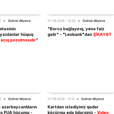
7
Gülnar Əliyeva
07.08.2026 - 14:26
Gülnar Əliyeva
itəsinin
"Borcu bağlayırıq, yenə faiz
yazılanlar hüquq
gəlir" - "Leobank"dan
ŞİKAYƏT
açıq pozulmasıdır
”
0
Gülnar Əliyeva
07.08.2026 - 13:13
Gülnar Əliyeva
 azərbaycanlıların
Kartdan istədiyiniz qədər
yə PUA hücumu -
köçürmə edə bilərsiniz -
Video