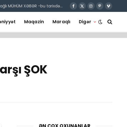
 bağlı MÜHÜM XƏBƏR -bu tarixdə…
Facebook
X
Instagram
Pinterest
Vimeo
(Twitter)
niyyət
Maqazin
Maraqlı
Digər
arşı ŞOK
ƏN ÇOX OXUNANLAR