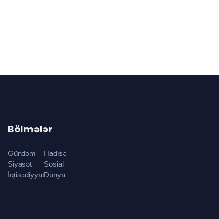
Bölmələr
Gündəm
Hadisə
Siyasət
Sosial
İqtisadiyyat
Dünya