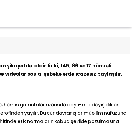
 şikayətdə bildirilir ki, 145, 86 və 17 nömrəli
ə videolar sosial şəbəkələrdə icazəsiz paylaşılır.
rə, həmin görüntülər üzərində qeyri-etik dəyişikliklər
tərəfindən yayılır. Bu cür davranışlar müəllim nüfuzuna
ühitində etik normaların kobud şəkildə pozulmasına