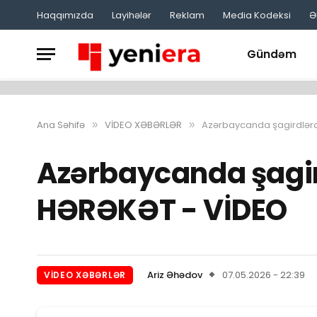
Haqqımızda
Layihələr
Reklam
Media Kodeksi
Ə
Gündəm
Ana Səhifə
VİDEO XƏBƏRLƏR
Azərbaycanda şagirdlərd
»
»
Azərbaycanda şagir
HƏRƏKƏT - VİDEO
Ariz Əhədov
07.05.2026 - 22:39
VİDEO XƏBƏRLƏR