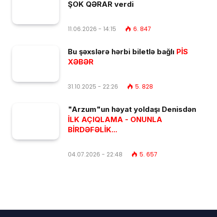
ŞOK QƏRAR verdi
11.06.2026 - 14:15
6. 847
Bu şəxslərə hərbi biletlə bağlı
PİS
XƏBƏR
31.10.2025 - 22:26
5. 828
"Arzum"un həyat yoldaşı Denisdən
İLK AÇIQLAMA - ONUNLA
BİRDƏFƏLİK...
04.07.2026 - 22:48
5. 657