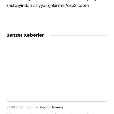
xəstəliyindən əziyyət çəkirmiş./oxu24.com
Bənzər Xəbərlər
07.08.2026 - 20:11
Gülnar Əliyeva