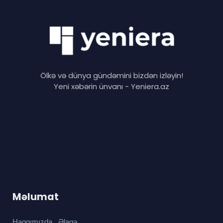
Ölkə və dünya gündəmini bizdən izləyin!
Yeni xəbərin ünvanı - Yeniera.az
Məlumat
Haqqımızda
Əlaqə