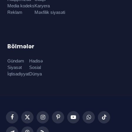
Media kodeks
Karyera
Reklam
Məxfilik siyasəti
Bölmələr
Gündəm
Hadisə
Siyasət
Sosial
İqtisadiyyat
Dünya
Facebook
X
Instagram
Pinterest
YouTube
WhatsApp
TikTok
(Twitter)