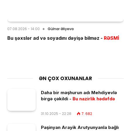
07.08.2026 - 14:00
Gülnar Əliyeva
Bu şəxslər ad və soyadını dəyişə bilməz -
RƏSMİ
ƏN ÇOX OXUNANLAR
Daha bir məşhurun adı Mehdiyevlə
birgə çəkildi -
Bu nazirlik hədəfdə
31.10.2025 - 22:28
7. 682
Paşinyan Arayik Arutyunyanla bağlı