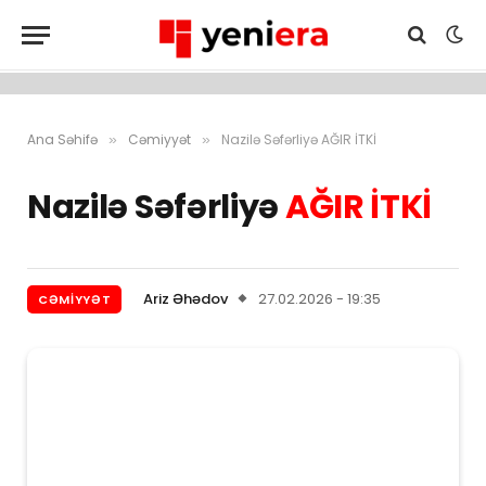
Ana Səhifə
Cəmiyyət
Nazilə Səfərliyə AĞIR İTKİ
»
»
Nazilə Səfərliyə
AĞIR İTKİ
Ariz Əhədov
27.02.2026 - 19:35
CƏMIYYƏT