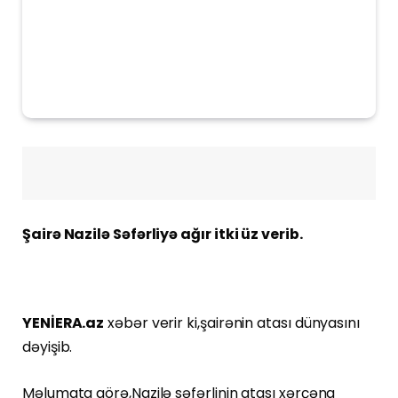
Şairə Nazilə Səfərliyə ağır itki üz verib.
YENİERA.az
xəbər verir ki,şairənin atası dünyasını
dəyişib.
Məlumata görə,Nazilə səfərlinin atası xərçəng