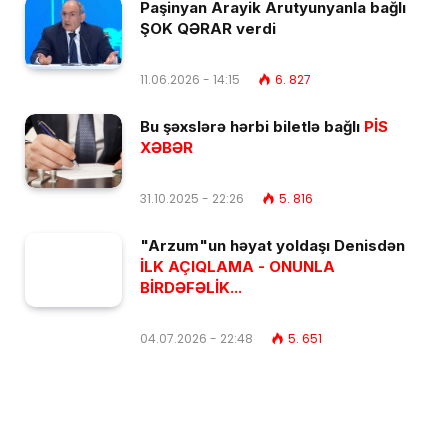
Paşinyan Arayik Arutyunyanla bağlı
ŞOK QƏRAR verdi
11.06.2026 - 14:15
6. 827
Bu şəxslərə hərbi biletlə bağlı
PİS
XƏBƏR
31.10.2025 - 22:26
5. 816
"Arzum"un həyat yoldaşı Denisdən
İLK AÇIQLAMA - ONUNLA
BİRDƏFƏLİK...
04.07.2026 - 22:48
5. 651