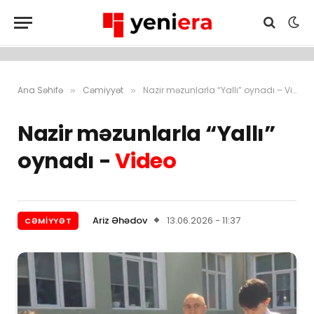
Ana Səhifə
Cəmiyyət
Nazir məzunlarla “Yallı” oynadı – Video
»
»
Nazir məzunlarla “Yallı”
oynadı -
Video
Ariz Əhədov
13.06.2026 - 11:37
CƏMIYYƏT