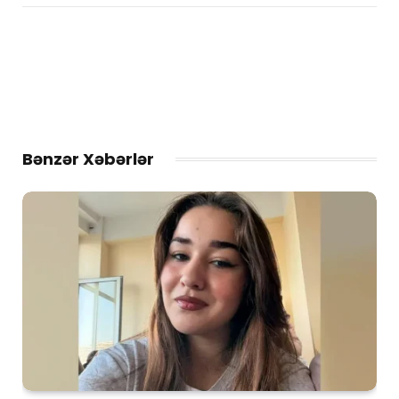
Bənzər Xəbərlər