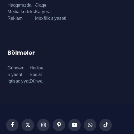
Haqqımızda
Əlaqə
Media kodeks
Karyera
Reklam
Məxfilik siyasəti
Bölmələr
Gündəm
Hadisə
Siyasət
Sosial
İqtisadiyyat
Dünya
Facebook
X
Instagram
Pinterest
YouTube
WhatsApp
TikTok
(Twitter)