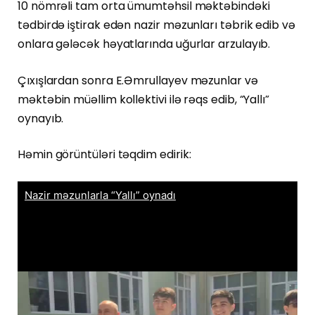
10 nömrəli tam orta ümumtəhsil məktəbindəki
tədbirdə iştirak edən nazir məzunları təbrik edib və
onlara gələcək həyatlarında uğurlar arzulayıb.
Çıxışlardan sonra E.Əmrullayev məzunlar və
məktəbin müəllim kollektivi ilə rəqs edib, “Yallı”
oynayıb.
Həmin görüntüləri təqdim edirik: