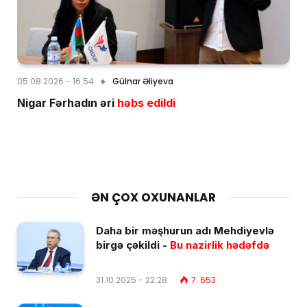
05.08.2026 - 16:54
Gülnar Əliyeva
Nigar Fərhadın əri
həbs edildi
ƏN ÇOX OXUNANLAR
Daha bir məşhurun adı Mehdiyevlə
birgə çəkildi -
Bu nazirlik hədəfdə
31.10.2025 - 22:28
7. 653