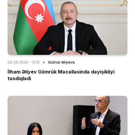
06.08.2026 - 13:15
Gülnar Əliyeva
İlham Əliyev Gömrük Məcəlləsində dəyişikliyi
təsdiqlədi